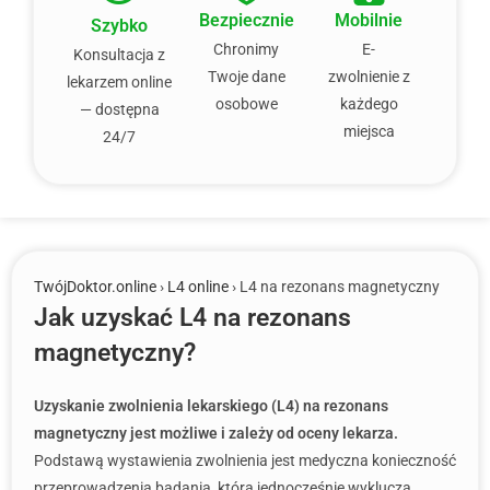
Bezpiecznie
Mobilnie
Szybko
Chronimy
E-
Konsultacja z
Twoje dane
zwolnienie z
lekarzem online
osobowe
każdego
— dostępna
miejsca
24/7
TwójDoktor.online
›
L4 online
› L4 na rezonans magnetyczny
Jak uzyskać L4 na rezonans
magnetyczny?
Uzyskanie zwolnienia lekarskiego (L4) na rezonans
magnetyczny jest możliwe i zależy od oceny lekarza.
Podstawą wystawienia zwolnienia jest medyczna konieczność
przeprowadzenia badania, która jednocześnie wyklucza