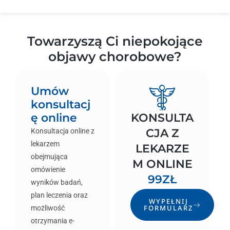
Towarzyszą Ci niepokojące
objawy chorobowe?
Umów
konsultacj
ę online
KONSULTA
CJA Z
Konsultacja online z
lekarzem
LEKARZE
obejmująca
M ONLINE
omówienie
99ZŁ
wyników badań,
plan leczenia oraz
WYPEŁNIJ
FORMULARZ
możliwość
otrzymania e-