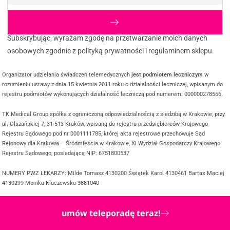
Subskrybując, wyrażam zgodę na przetwarzanie moich danych
osobowych zgodnie z polityką prywatności i regulaminem sklepu.
Organizator udzielania świadczeń telemedycznych
jest podmiotem leczniczym
w
rozumieniu ustawy z dnia 15 kwietnia 2011 roku o działalności leczniczej, wpisanym do
rejestru podmiotów wykonujących działalność leczniczą pod numerem: 000000278566.
TK Medical Group spółka z ograniczoną odpowiedzialnością z siedzibą w Krakowie, przy
ul. Olszańskiej 7, 31-513 Kraków, wpisaną do rejestru przedsiębiorców Krajowego
Rejestru Sądowego pod nr 0001111785, której akta rejestrowe przechowuje Sąd
Rejonowy dla Krakowa – Śródmieścia w Krakowie, XI Wydział Gospodarczy Krajowego
Rejestru Sądowego, posiadającą NIP: 6751800537
NUMERY PWZ LEKARZY: Milde Tomasz 4130200 Świątek Karol 4130461 Bartas Maciej
4130299 Monika Kluczewska 3881040
umów teleporadę teraz!
@ COPYRIGHT 2025 TWOJDOKTOR.ONLINE