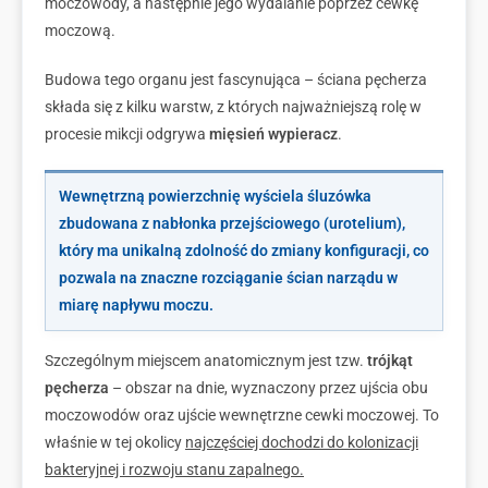
moczowody, a następnie jego wydalanie poprzez cewkę
moczową.
Budowa tego organu jest fascynująca – ściana pęcherza
składa się z kilku warstw, z których najważniejszą rolę w
procesie mikcji odgrywa
mięsień wypieracz
.
Wewnętrzną powierzchnię wyściela śluzówka
zbudowana z nabłonka przejściowego (urotelium),
który ma unikalną zdolność do zmiany konfiguracji, co
pozwala na znaczne rozciąganie ścian narządu w
miarę napływu moczu.
Szczególnym miejscem anatomicznym jest tzw.
trójkąt
pęcherza
– obszar na dnie, wyznaczony przez ujścia obu
moczowodów oraz ujście wewnętrzne cewki moczowej. To
właśnie w tej okolicy
najczęściej dochodzi do kolonizacji
bakteryjnej i rozwoju stanu zapalnego.