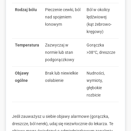
Rodzaj bólu
Pieczenie cewki, ból
Ból w okolicy
nad spojeniem
lędźwiowej
łonowym
(kąt żebrowo-
kręgowy)
Temperatura
Zazwyczaj w
Gorączka
normie lub stan
>38°C, dreszcze
podgorączkowy
Objawy
Brak lub niewielkie
Nudności,
ogólne
osłabienie
wymioty,
głębokie
rozbicie
Jeśli zauważysz u siebie objawy alarmowe (gorączka,
dreszcze, ból nerek), udaj się niezwłocznie do lekarza. Te
objawy mogą świadczyć o odmiedniczkowym zapaleniu