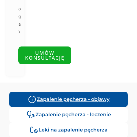
l
o
g
a
)
.
UMÓW
KONSULTACJĘ
Zapalenie pęcherza - objawy
Zapalenie pęcherza - leczenie
Leki na zapalenie pęcherza