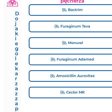
pęcherza
Bactrim
D
o
j
Furaginum Teva
a
k
i
Monural
e
g
o
l
Furaginum Adamed
e
k
a
Amoxicillin Aurovitas
r
z
a
Ceclor MR
z
z
a
p