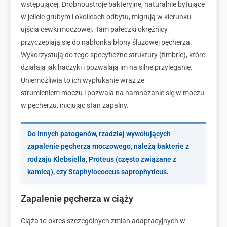
wstępującej. Drobnoustroje bakteryjne, naturalnie bytujące
w jelicie grubym i okolicach odbytu, migrują w kierunku
ujścia cewki moczowej. Tam pałeczki okrężnicy
przyczepiają się do nabłonka błony śluzowej pęcherza.
Wykorzystują do tego specyficzne struktury (fimbrie), które
działają jak haczyki i pozwalają im na silne przyleganie.
Uniemożliwia to ich wypłukanie wraz ze
strumieniem moczu i pozwala na namnażanie się w moczu
w pęcherzu, inicjując stan zapalny.
Do innych patogenów, rzadziej wywołujących
zapalenie pęcherza moczowego, należą bakterie z
rodzaju Klebsiella, Proteus (często związane z
kamicą), czy Staphylococcus saprophyticus.
Zapalenie pęcherza w ciąży
Ciąża to okres szczególnych zmian adaptacyjnych w