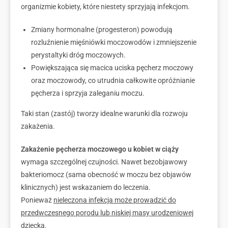
organizmie kobiety, które niestety sprzyjają infekcjom.
Zmiany hormonalne (progesteron) powodują
rozluźnienie mięśniówki moczowodów i zmniejszenie
perystaltyki dróg moczowych.
Powiększająca się macica uciska pęcherz moczowy
oraz moczowody, co utrudnia całkowite opróżnianie
pęcherza i sprzyja zaleganiu moczu.
Taki stan (zastój) tworzy idealne warunki dla rozwoju
zakażenia.
Zakażenie pęcherza moczowego u kobiet w ciąży
wymaga szczególnej czujności. Nawet bezobjawowy
bakteriomocz (sama obecność w moczu bez objawów
klinicznych) jest wskazaniem do leczenia.
Ponieważ
nieleczona infekcja może prowadzić do
przedwczesnego porodu lub niskiej masy urodzeniowej
dziecka.