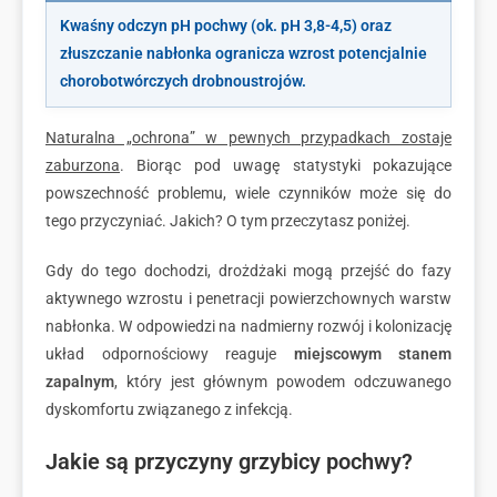
Kwaśny odczyn pH pochwy (ok. pH 3,8-4,5) oraz
złuszczanie nabłonka ogranicza wzrost potencjalnie
chorobotwórczych drobnoustrojów.
Naturalna „ochrona” w pewnych przypadkach zostaje
zaburzona
. Biorąc pod uwagę statystyki pokazujące
powszechność problemu, wiele czynników może się do
tego przyczyniać. Jakich? O tym przeczytasz poniżej.
Gdy do tego dochodzi, drożdżaki mogą przejść do fazy
aktywnego wzrostu i penetracji powierzchownych warstw
nabłonka. W odpowiedzi na nadmierny rozwój i kolonizację
układ odpornościowy reaguje
miejscowym stanem
zapalnym
, który jest głównym powodem odczuwanego
dyskomfortu związanego z infekcją.
Jakie są przyczyny grzybicy pochwy?