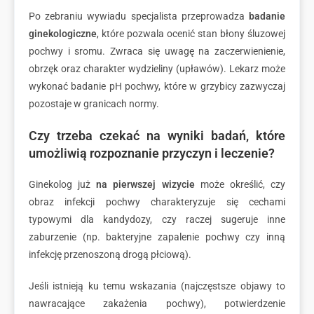
Po zebraniu wywiadu specjalista przeprowadza
badanie
ginekologiczne
, które pozwala ocenić stan błony śluzowej
pochwy i sromu. Zwraca się uwagę na zaczerwienienie,
obrzęk oraz charakter wydzieliny (upławów). Lekarz może
wykonać badanie pH pochwy, które w grzybicy zazwyczaj
pozostaje w granicach normy.
Czy trzeba czekać na wyniki badań, które
umożliwią rozpoznanie przyczyn i leczenie?
Ginekolog już
na pierwszej wizycie
może określić, czy
obraz infekcji pochwy charakteryzuje się cechami
typowymi dla kandydozy, czy raczej sugeruje inne
zaburzenie (np. bakteryjne zapalenie pochwy czy inną
infekcję przenoszoną drogą płciową).
Jeśli istnieją ku temu wskazania (najczęstsze objawy to
nawracające zakażenia pochwy), potwierdzenie