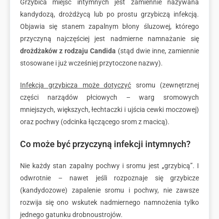
Grzybica miejsc intymnych jest zamiennie nazywana
kandydozą, drożdżycą lub po prostu grzybiczą infekcją.
Objawia się stanem zapalnym błony śluzowej, którego
przyczyną najczęściej jest nadmierne namnażanie się
drożdżaków z rodzaju Candida
(stąd dwie inne, zamiennie
stosowane i już wcześniej przytoczone nazwy).
Infekcja grzybicza może dotyczyć
sromu (zewnętrznej
części narządów płciowych – warg sromowych
mniejszych, większych, łechtaczki i ujścia cewki moczowej)
oraz pochwy (odcinka łączącego srom z macicą).
Co może być przyczyną infekcji intymnych?
Nie każdy stan zapalny pochwy i sromu jest „grzybicą”. I
odwrotnie – nawet jeśli rozpoznaje się grzybicze
(kandydozowe) zapalenie sromu i pochwy, nie zawsze
rozwija się ono wskutek nadmiernego namnożenia tylko
jednego gatunku drobnoustrojów.