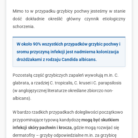
Mimo to w przypadku grzybicy pochwy jesteśmy w stanie
dość dokładnie określić główny czynnik etiologiczny
schorzenia.
W około 90% wszystkich przypadków grzybic pochwy i
sromu przyczyną infekcji jest nadmierna kolonizacja
drożdżakami z rodzaju Candida albicans.
Pozostałą część grzybiczych zapaleń wywołują m.in. C.
glabrata, a rzadziej C. tropicalis, C. krusei i C. parapsilosis
(w anglojęzycznej literaturze określane zbiorczo non-
albicans).
W bardzo rzadkich przypadkach dolegliwości początkowo
przypominające typową kandydozę
mogą być skutkiem
infekcji skóry pachwin i krocza,
gdzie mogą rozwijać się
dermatofity – grzyby odpowiedzialne m.in. za grzybicę