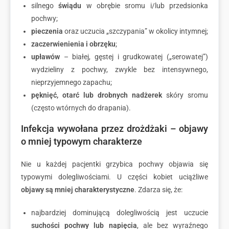
silnego
świądu
w obrębie sromu i/lub przedsionka
pochwy;
pieczenia
oraz uczucia „szczypania” w okolicy intymnej;
zaczerwienienia i obrzęku
;
upławów
– białej, gęstej i grudkowatej („serowatej”)
wydzieliny z pochwy, zwykle bez intensywnego,
nieprzyjemnego zapachu;
pęknięć, otarć lub drobnych nadżerek
skóry sromu
(często wtórnych do drapania).
Infekcja wywołana przez drożdżaki – objawy
o mniej typowym charakterze
Nie u każdej pacjentki grzybica pochwy objawia się
typowymi dolegliwościami. U części kobiet uciążliwe
objawy są mniej charakterystyczne
. Zdarza się, że:
najbardziej dominującą dolegliwością jest uczucie
suchości pochwy lub napięcia
, ale bez wyraźnego