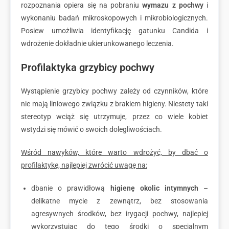
rozpoznania opiera się na pobraniu
wymazu z pochwy
i
wykonaniu badań mikroskopowych i mikrobiologicznych.
Posiew umożliwia identyfikację gatunku Candida i
wdrożenie dokładnie ukierunkowanego leczenia.
Profilaktyka grzybicy pochwy
Wystąpienie grzybicy pochwy zależy od czynników, które
nie mają liniowego związku z brakiem higieny. Niestety taki
stereotyp wciąż się utrzymuje, przez co wiele kobiet
wstydzi się mówić o swoich dolegliwościach.
Wśród nawyków, które warto wdrożyć, by dbać o
profilaktykę, najlepiej zwrócić uwagę na:
dbanie o prawidłową
higienę okolic intymnych
–
delikatne mycie z zewnątrz, bez stosowania
agresywnych środków, bez irygacji pochwy, najlepiej
wykorzystując do tego środki o specjalnym