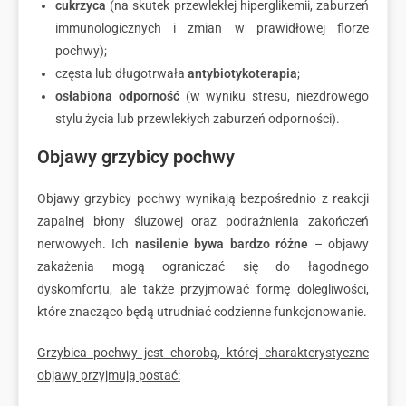
cukrzyca
(na skutek przewlekłej hiperglikemii, zaburzeń
immunologicznych i zmian w prawidłowej florze
pochwy);
częsta lub długotrwała
antybiotykoterapia
;
osłabiona odporność
(w wyniku stresu, niezdrowego
stylu życia lub przewlekłych zaburzeń odporności).
Objawy grzybicy pochwy
Objawy grzybicy pochwy wynikają bezpośrednio z reakcji
zapalnej błony śluzowej oraz podrażnienia zakończeń
nerwowych. Ich
nasilenie bywa bardzo różne
– objawy
zakażenia mogą ograniczać się do łagodnego
dyskomfortu, ale także przyjmować formę dolegliwości,
które znacząco będą utrudniać codzienne funkcjonowanie.
Grzybica pochwy jest chorobą, której charakterystyczne
objawy przyjmują postać: