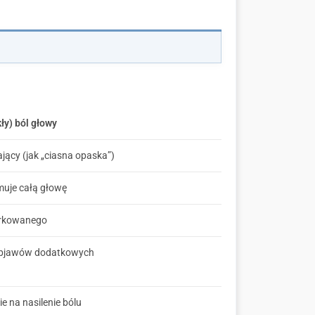
ły) ból głowy
ający (jak „ciasna opaska”)
muje całą głowę
arkowanego
objawów dodatkowych
e na nasilenie bólu