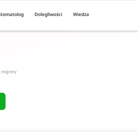
Stomatolog
Dolegliwości
Wiedza
y migreny