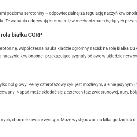
mi poziomu serotoniny – odpowiedzialnej za regulację naczyń krwionoś
da. Te wahania odgrywają istotną rolę w mechanizmach będących przycz
 rola białka CGRP
erotoninę, współczesna nauka kładzie ogromny nacisk na rolę
białka C
jąca naczynia krwionośne i przekazująca sygnały bólowe w układzie nerw
tylko ból głowy.
Pełny czterofazowy cykl jest możliwym, ale nie jedynym
nicowany.
Napad może składać się z czterech faz: zwiastunowej, aury, bó
ych, choć nie zawsze wystąpi. Może występować na kilka godzin lub dn