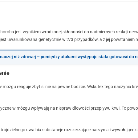
choroba jest wynikiem wrodzonej skłonności do nadmiernych reakcji n
a jest uwarunkowana genetycznie w 2/3 przypadków
, a z jej powstaniem
inaczej niż zdrowej – pomiędzy atakami występuje stała gotowość do 
enie
 mózgu reaguje zbyt silnie na pewne bodźce. Wskutek tego naczynia krw
tryczne w mózgu wpływają na nieprawidłowości przepływu krwi. To pow
trójdzielnego uwalnia substancje rozszerzające naczynia i wywołujące s