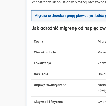
jednostronny lub obustronny, o różnej intensywności
Migrena to choroba z grupy pierwotnych bólów g
Jak odróżnić migrenę od napięciow
Cecha
Migr
Charakter bólu
Pulsu
Lokalizacja
Zazwy
Nasilenie
Umiar
Objawy towarzyszące
Nudno
dźwię
Aktywność fizyczna
Gwałt