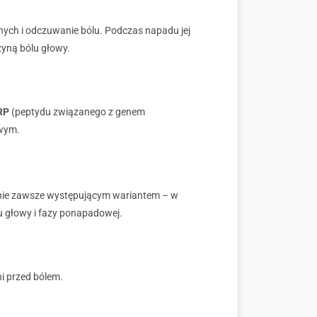
nych i odczuwanie bólu. Podczas napadu jej
yną bólu głowy.
GRP
(peptydu związanego z genem
owym.
 i nie zawsze występującym wariantem – w
lu głowy i fazy ponapadowej.
i przed bólem.