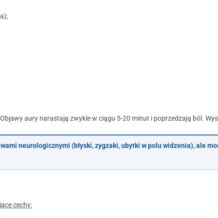
a);
 Objawy aury narastają zwykle w ciągu 5-20 minut i poprzedzają ból. Wy
ami neurologicznymi (błyski, zygzaki, ubytki w polu widzenia), ale mo
jące cechy: