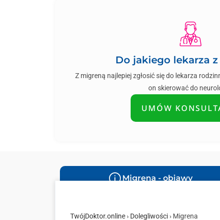
Do jakiego lekarza 
Z migreną najlepiej zgłosić się do lekarza rodz
on skierować do neurol
UMÓW KONSULT
Migrena - objawy
TwójDoktor.online
›
Dolegliwości
› Migrena