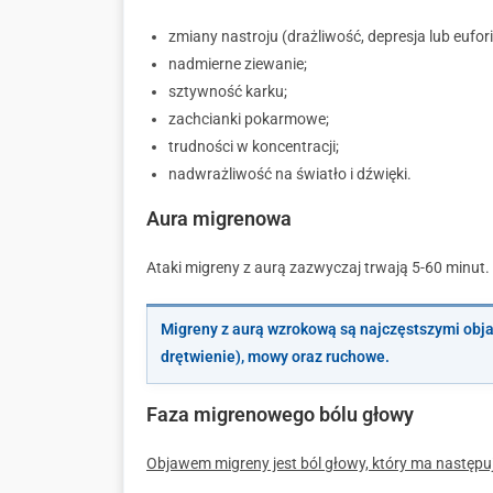
zmiany nastroju (drażliwość, depresja lub eufori
nadmierne ziewanie;
sztywność karku;
zachcianki pokarmowe;
trudności w koncentracji;
nadwrażliwość na światło i dźwięki.
Aura migrenowa
Ataki migreny z aurą zazwyczaj trwają 5-60 minut.
Migreny z aurą wzrokową są najczęstszymi objaw
drętwienie), mowy oraz ruchowe.
Faza migrenowego bólu głowy
Objawem migreny jest ból głowy, który ma następu