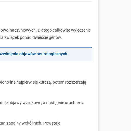
erwowo-naczyniowych
. D
latego całkowite wyleczenie
 ma związek ponad dwieście genów.
rozwinięcia objawów neurologicznych.
ionośne najpierw się kurczą, potem rozszerzają
oduje objawy wzrokowe, a następnie uruchamia
tan zapalny wokół nich. Powstaje