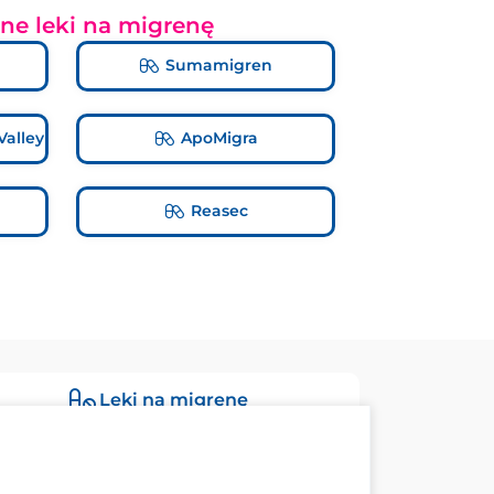
ne leki na migrenę
Sumamigren
Valley
ApoMigra
Reasec
Leki na migrenę