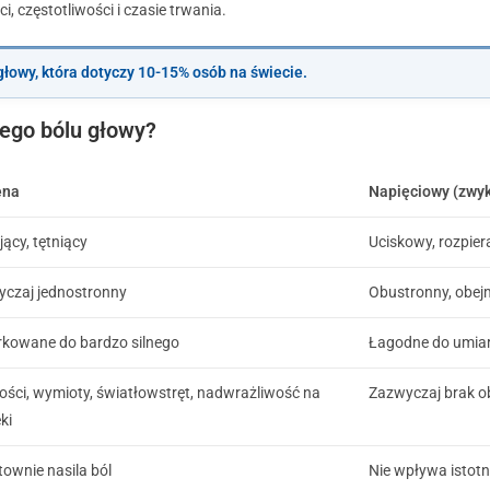
, częstotliwości i czasie trwania.
łowy, która dotyczy 10-15% osób na świecie.
ego bólu głowy?
ena
Napięciowy (zwyk
jący, tętniący
Uciskowy, rozpier
czaj jednostronny
Obustronny, obej
kowane do bardzo silnego
Łagodne do umi
ści, wymioty, światłowstręt, nadwrażliwość na
Zazwyczaj brak 
ki
ownie nasila ból
Nie wpływa istotni