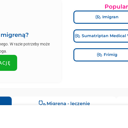
Popular
Imigran
z migreną?
Sumatriptan Medical 
innego. W razie potrzeby może
oga.
Frimig
ACJĘ
Migrena - leczenie