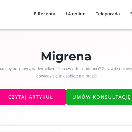
E-Recepta
L4 online
Teleporada
Migrena
ulsujący ból głowy, nadwrażliwość na światło i nudności? Sprawdź objaw
i dowiedz się, jak sobie z nią radzić.
CZYTAJ ARTYKUŁ
UMÓW KONSULTACJĘ