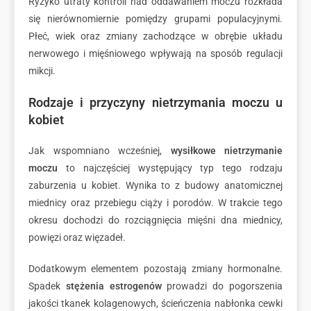
Ryzyko utraty kontroli nad oddawaniem moczu rozkłada
się nierównomiernie pomiędzy grupami populacyjnymi.
Płeć, wiek oraz zmiany zachodzące w obrębie układu
nerwowego i mięśniowego wpływają na sposób regulacji
mikcji.
Rodzaje i przyczyny nietrzymania moczu u
kobiet
Jak wspomniano wcześniej,
wysiłkowe nietrzymanie
moczu
to najczęściej występujący typ tego rodzaju
zaburzenia u kobiet. Wynika to z budowy anatomicznej
miednicy oraz przebiegu ciąży i porodów. W trakcie tego
okresu dochodzi do rozciągnięcia mięśni dna miednicy,
powięzi oraz więzadeł.
Dodatkowym elementem pozostają zmiany hormonalne.
Spadek
stężenia estrogenów
prowadzi do pogorszenia
jakości tkanek kolagenowych, ścieńczenia nabłonka cewki