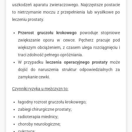
uszkodzeń aparatu zwieraczowego. Najczęstsze postacie
to nietrzymanie moczu z przepełnienia lub wysiłkowe po
leczeniu prostaty.
Przerost gruczołu krokowego
powoduje stopniowe
zwiększanie oporu w cewce. Pęcherz pracuje pod
większym obciążeniem, z czasem ulega rozciągnięciu i
traci zdolność pełnego opróżniania.
W przypadku
leczenia operacyjnego prostaty
może
dojść do naruszenia struktur odpowiedzialnych za
zamykanie cewki.
Czynniki ryzyka u mężczyzn to:
łagodny rozrost gruczołu krokowego;
zabiegi chirurgiczne prostaty;
radioterapia miednicy;
choroby neurologiczne;
cukrzyca;