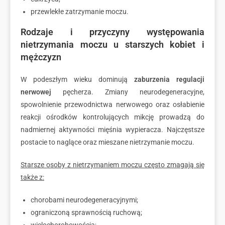
przewlekłe zatrzymanie moczu.
Rodzaje i przyczyny występowania
nietrzymania moczu u starszych kobiet i
mężczyzn
W podeszłym wieku dominują
zaburzenia regulacji
nerwowej
pęcherza. Zmiany neurodegeneracyjne,
spowolnienie przewodnictwa nerwowego oraz osłabienie
reakcji ośrodków kontrolujących mikcję prowadzą do
nadmiernej aktywności mięśnia wypieracza. Najczęstsze
postacie to naglące oraz mieszane nietrzymanie moczu.
Starsze osoby z nietrzymaniem moczu często zmagają się
także z:
chorobami neurodegeneracyjnymi;
ograniczoną sprawnością ruchową;