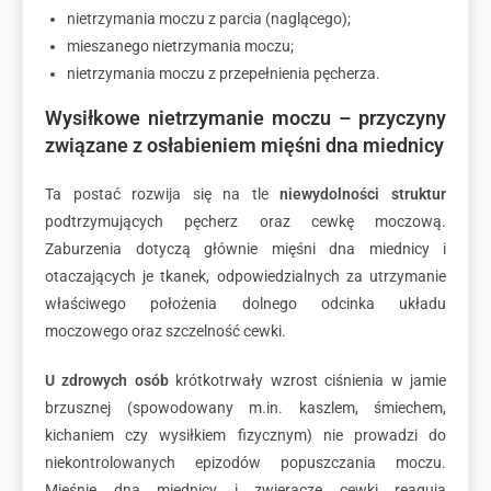
nietrzymania moczu z parcia (naglącego);
mieszanego nietrzymania moczu;
nietrzymania moczu z przepełnienia pęcherza.
Wysiłkowe nietrzymanie moczu – przyczyny
związane z osłabieniem mięśni dna miednicy
Ta postać rozwija się na tle
niewydolności struktur
podtrzymujących pęcherz oraz cewkę moczową.
Zaburzenia dotyczą głównie mięśni dna miednicy i
otaczających je tkanek, odpowiedzialnych za utrzymanie
właściwego położenia dolnego odcinka układu
moczowego oraz szczelność cewki.
U zdrowych osób
krótkotrwały wzrost ciśnienia w jamie
brzusznej (spowodowany m.in. kaszlem, śmiechem,
kichaniem czy wysiłkiem fizycznym) nie prowadzi do
niekontrolowanych epizodów popuszczania moczu.
Mięśnie dna miednicy i zwieracze cewki reagują