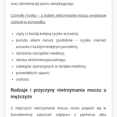
oraz obniżenia jej oporu zamykającego.
Czynniki ryzyka – u kobiet nietrzymanie moczu występuje
częściej w przypadku:
ciąży (z każdą kolejną ryzyko wzrasta);
porodu siłami natury (podobnie – ryzyko również
wzrasta z każdym kolejnym porodem);
obniżenia narządów miednicy;
okresu okołomenopauzalnego;
zabiegów operacyjnych w obrębie miednicy;
przewlekłych zaparć;
otyłości.
Rodzaje i przyczyny nietrzymania moczu u
mężczyzn
U mężczyzn nietrzymanie moczu może pojawić się w
konsekwencji zaburzeń odpływu z pęcherza albo