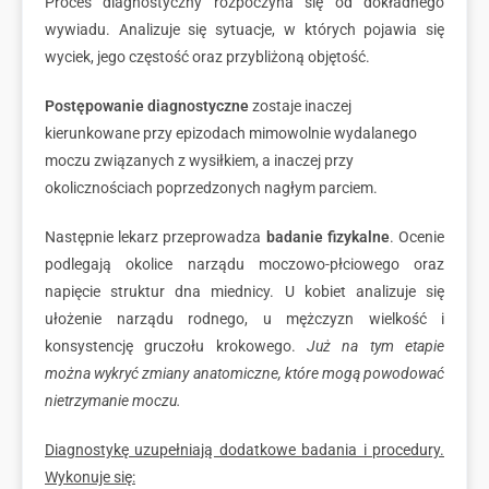
Proces diagnostyczny rozpoczyna się od dokładnego
wywiadu. Analizuje się sytuacje, w których pojawia się
wyciek, jego częstość oraz przybliżoną objętość.
Postępowanie diagnostyczne
zostaje inaczej
kierunkowane przy epizodach mimowolnie wydalanego
moczu związanych z wysiłkiem, a inaczej przy
okolicznościach poprzedzonych nagłym parciem.
Następnie lekarz przeprowadza
badanie fizykalne
. Ocenie
podlegają okolice narządu moczowo-płciowego oraz
napięcie struktur dna miednicy. U kobiet analizuje się
ułożenie narządu rodnego, u mężczyzn wielkość i
konsystencję gruczołu krokowego.
Już na tym etapie
można wykryć zmiany anatomiczne, które mogą powodować
nietrzymanie moczu.
Diagnostykę uzupełniają dodatkowe badania i procedury.
Wykonuje się: