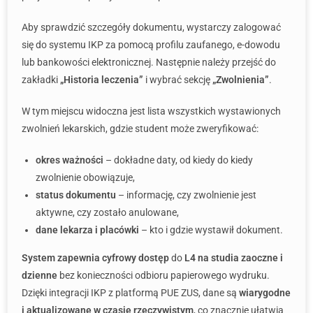
Aby sprawdzić szczegóły dokumentu, wystarczy zalogować
się do systemu IKP za pomocą profilu zaufanego, e-dowodu
lub bankowości elektronicznej. Następnie należy przejść do
zakładki
„Historia leczenia”
i wybrać sekcję
„Zwolnienia”
.
W tym miejscu widoczna jest lista wszystkich wystawionych
zwolnień lekarskich, gdzie student może zweryfikować:
okres ważności
– dokładne daty, od kiedy do kiedy
zwolnienie obowiązuje,
status dokumentu
– informację, czy zwolnienie jest
aktywne, czy zostało anulowane,
dane lekarza i placówki
– kto i gdzie wystawił dokument.
System zapewnia cyfrowy dostęp
do
L4 na studia zaoczne i
dzienne
bez konieczności odbioru papierowego wydruku.
Dzięki integracji IKP z platformą PUE ZUS, dane są
wiarygodne
i aktualizowane w czasie rzeczywistym
, co znacznie ułatwia