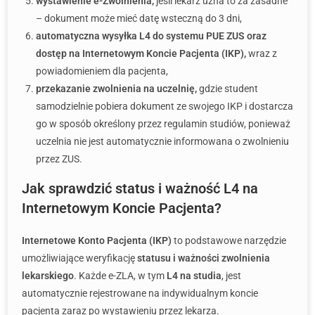
wystawienie e-Zwolnienia,
jeśli lekarz uzna to za zasadne
– dokument może mieć datę wsteczną do 3 dni,
automatyczna wysyłka L4 do systemu PUE ZUS oraz
dostęp na Internetowym Koncie Pacjenta (IKP),
wraz z
powiadomieniem dla pacjenta,
przekazanie zwolnienia na uczelnię,
gdzie student
samodzielnie pobiera dokument ze swojego IKP i dostarcza
go w sposób określony przez regulamin studiów, ponieważ
uczelnia nie jest automatycznie informowana o zwolnieniu
przez ZUS.
Jak sprawdzić status i ważność L4 na
Internetowym Koncie Pacjenta?
Internetowe Konto Pacjenta (IKP)
to podstawowe narzędzie
umożliwiające weryfikację
statusu i ważności zwolnienia
lekarskiego
. Każde e-ZLA, w tym
L4 na studia
, jest
automatycznie rejestrowane na indywidualnym koncie
pacjenta zaraz po wystawieniu przez lekarza.