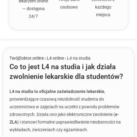
lekarzem online
osobowe
każdego
— dostępna
miejsca
24/7
TwójDoktor.online
›
L4 online
› L4 na studia
Co to jest L4 na studia i jak działa
zwolnienie lekarskie dla studentów?
L4 na studia to oficjalne zaświadczenie lekarskie
,
potwierdzające czasową niezdolność studenta do
uczestnictwa w zajęciach na uczelni z powodu problemów
zdrowotnych. Działa ono jako elektroniczne zwolnienie (
e-
ZLA
) i stanowi formalne usprawiedliwienie nieobecności na
wykładach, ćwiczeniach czy egzaminach.