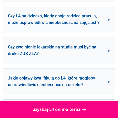
Czy L4 na dziecko, kiedy oboje rodzice pracują,
może usprawiedliwić nieobecność na zajęciach?
Czy zwolnienie lekarskie na studia musi być na
druku ZUS ZLA?
Jakie objawy kwalifikują do L4, które mogłoby
usprawiedliwić nieobecność na uczelni?
uzyskaj L4 online teraz!
Czy lekarz rodzinny może wystawić L4 na tydzień,
jeśli jestem wyczerpany stresem przed sesją?