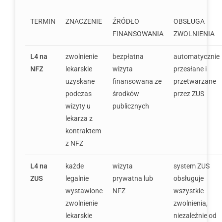
TERMIN
ZNACZENIE
ŹRÓDŁO
OBSŁUGA
FINANSOWANIA
ZWOLNIENIA
L4 na
zwolnienie
bezpłatna
automatycznie
NFZ
lekarskie
wizyta
przesłane i
uzyskane
finansowana ze
przetwarzane
podczas
środków
przez ZUS
wizyty u
publicznych
lekarza z
kontraktem
z NFZ
L4 na
każde
wizyta
system ZUS
ZUS
legalnie
prywatna lub
obsługuje
wystawione
NFZ
wszystkie
zwolnienie
zwolnienia,
lekarskie
niezależnie od