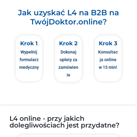
Jak uzyskać L4 na B2B na
TwójDoktor.online?
Krok 1
Krok 2
Krok 3
Wypełnij
Dokonaj
Konsultac
formularz
opłaty za
ja online
medyczny
zamówien
w 15 min!
ie
L4 online - przy jakich
dolegliwościach jest przydatne?