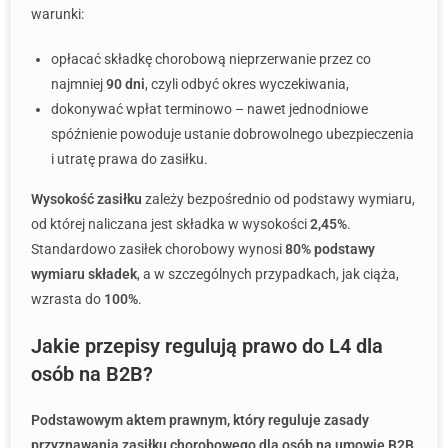
warunki:
opłacać składkę chorobową nieprzerwanie przez co
najmniej
90 dni
, czyli odbyć okres wyczekiwania,
dokonywać wpłat terminowo – nawet jednodniowe
spóźnienie powoduje ustanie dobrowolnego ubezpieczenia
i utratę prawa do zasiłku.
Wysokość zasiłku
zależy bezpośrednio od podstawy wymiaru,
od której naliczana jest składka w wysokości
2,45%
.
Standardowo zasiłek chorobowy wynosi
80% podstawy
wymiaru składek
, a w szczególnych przypadkach, jak ciąża,
wzrasta do
100%
.
Jakie przepisy regulują prawo do L4 dla
osób na B2B?
Podstawowym aktem prawnym, który reguluje zasady
przyznawania zasiłku chorobowego dla osób na umowie B2B,