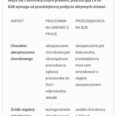
wiąże się z automatycznymi prawami, podczas gdy L4 na
B2B wymaga od przedsiębiorcy podjęcia aktywnych działań.
ASPEKT
PRACOWNIK
PRZEDSIĘBIORCA
NA UMOWIE O
NA B2B
PRACĘ
Charakter
ubezpieczenie
ubezpieczenie jest
ubezpieczenia
chorobowe jest
dobrowolne,
chorobowego
obowiązkowe,
przedsiębiorca
pracodawca
musi sam
zgłasza
wnioskować o
pracownika do
objęcie
ZUS i
ubezpieczeniem
odprowadza
składki
Źródło wypłaty
wynagrodzenie
zasiłek chorobowy
świadczenia
chorobowe od
z ZUS od