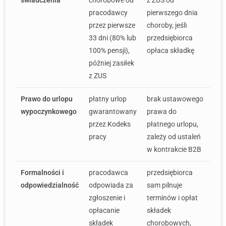
pracodawcy
pierwszego dnia
przez pierwsze
choroby, jeśli
33 dni (80% lub
przedsiębiorca
100% pensji),
opłaca składkę
później zasiłek
z ZUS
Prawo do urlopu
płatny urlop
brak ustawowego
wypoczynkowego
gwarantowany
prawa do
przez Kodeks
płatnego urlopu,
pracy
zależy od ustaleń
w kontrakcie B2B
Formalności i
pracodawca
przedsiębiorca
odpowiedzialność
odpowiada za
sam pilnuje
zgłoszenie i
terminów i opłat
opłacanie
składek
składek
chorobowych,