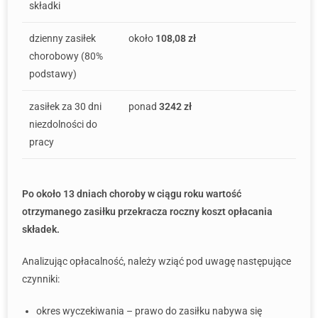
składki
dzienny zasiłek
około
108,08 zł
chorobowy (80%
podstawy)
zasiłek za 30 dni
ponad
3242 zł
niezdolności do
pracy
Po około 13 dniach choroby w ciągu roku wartość
otrzymanego zasiłku przekracza roczny koszt opłacania
składek.
Analizując opłacalność, należy wziąć pod uwagę następujące
czynniki:
okres wyczekiwania – prawo do zasiłku nabywa się