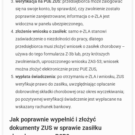
weryfikacja na PUE ZUS:
przedsiębiorca może zalogować
się na swoje konto, by sprawdzić, czy zwolnienie zostało
poprawnie zarejestrowane; informacja o e-ZLA jest
widoczna w panelu ubezpieczonego,
złożenie wniosku o zasiłek:
samo e-ZLA stanowi
zaświadczenie o niezdolności do pracy, dlatego
przedsiębiorca musi złożyć wniosek o zasiłek chorobowy –
używa do tego formularza Z-3b lub, przy krótszych
zwolnieniach, uproszczonego wniosku ZAS-53; wniosek
można złożyć elektronicznie przez PUE ZUS,
wypłata świadczenia:
po otrzymaniu e-ZLA i wniosku, ZUS
weryfikuje prawo do zasiłku, uwzględniając opłacanie
dobrowolnej składki chorobowej oraz okres wyczekiwania;
po pozytywnej weryfikacji świadczenie jest wypłacane na
wskazany rachunek bankowy.
Jak poprawnie wypełnić i złożyć
dokumenty ZUS w sprawie zasiłku