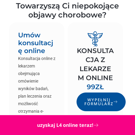
Towarzyszą Ci niepokojące
objawy chorobowe?
Umów
konsultacj
ę online
KONSULTA
CJA Z
Konsultacja online z
lekarzem
LEKARZE
obejmująca
M ONLINE
omówienie
99ZŁ
wyników badań,
plan leczenia oraz
WYPEŁNIJ
FORMULARZ
możliwość
otrzymania e-
recepty lub e-
uzyskaj L4 online teraz!
zwolnienia.