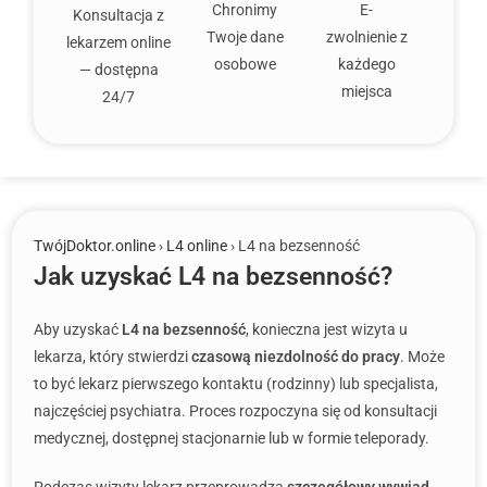
Chronimy
E-
Konsultacja z
Twoje dane
zwolnienie z
lekarzem online
osobowe
każdego
— dostępna
miejsca
24/7
TwójDoktor.online
›
L4 online
› L4 na bezsenność
Jak uzyskać L4 na bezsenność?
Aby uzyskać
L4 na bezsenność
, konieczna jest wizyta u
lekarza, który stwierdzi
czasową niezdolność do pracy
. Może
to być lekarz pierwszego kontaktu (rodzinny) lub specjalista,
najczęściej psychiatra. Proces rozpoczyna się od konsultacji
medycznej, dostępnej stacjonarnie lub w formie teleporady.