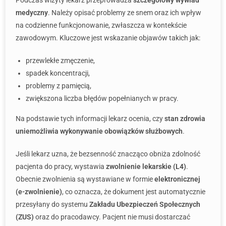
Podczas wizyty lekarz przeprowadza
szczegółowy wywiad
medyczny
. Należy opisać problemy ze snem oraz ich wpływ
na codzienne funkcjonowanie, zwłaszcza w kontekście
zawodowym. Kluczowe jest wskazanie objawów takich jak:
przewlekłe zmęczenie,
spadek koncentracji,
problemy z pamięcią,
zwiększona liczba błędów popełnianych w pracy.
Na podstawie tych informacji lekarz ocenia, czy
stan zdrowia
uniemożliwia wykonywanie obowiązków służbowych
.
Jeśli lekarz uzna, że bezsenność znacząco obniża zdolność
pacjenta do pracy, wystawia
zwolnienie lekarskie (L4)
.
Obecnie zwolnienia są wystawiane w formie
elektronicznej
(e-zwolnienie)
, co oznacza, że dokument jest automatycznie
przesyłany do systemu
Zakładu Ubezpieczeń Społecznych
(ZUS)
oraz do pracodawcy. Pacjent nie musi dostarczać