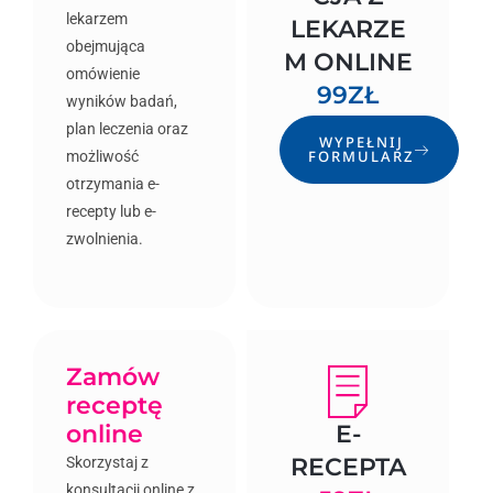
lekarzem
LEKARZE
obejmująca
M ONLINE
omówienie
99ZŁ
wyników badań,
plan leczenia oraz
WYPEŁNIJ
FORMULARZ
możliwość
otrzymania e-
recepty lub e-
zwolnienia.
Zamów
receptę
online
E-
RECEPTA
Skorzystaj z
konsultacji online z