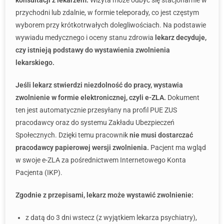
konsultacji z lekarzem.
Wizyta może odbyć się stacjonarnie w
przychodni lub zdalnie, w formie teleporady, co jest częstym
wyborem przy krótkotrwałych dolegliwościach. Na podstawie
wywiadu medycznego i oceny stanu zdrowia
lekarz decyduje,
czy istnieją podstawy do wystawienia zwolnienia
lekarskiego.
Jeśli lekarz stwierdzi niezdolność do pracy, wystawia
zwolnienie w formie elektronicznej, czyli e-ZLA.
Dokument
ten jest automatycznie przesyłany na profil PUE ZUS
pracodawcy oraz do systemu Zakładu Ubezpieczeń
Społecznych. Dzięki temu pracownik
nie musi dostarczać
pracodawcy papierowej wersji zwolnienia.
Pacjent ma wgląd
w swoje e-ZLA za pośrednictwem Internetowego Konta
Pacjenta (IKP).
Zgodnie z przepisami, lekarz może wystawić zwolnienie:
z datą do 3 dni wstecz (z wyjątkiem lekarza psychiatry),