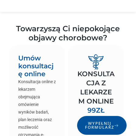
Towarzyszą Ci niepokojące
objawy chorobowe?
Umów
konsultacj
ę online
KONSULTA
CJA Z
Konsultacja online z
lekarzem
LEKARZE
obejmująca
M ONLINE
omówienie
99ZŁ
wyników badań,
plan leczenia oraz
WYPEŁNIJ
FORMULARZ
możliwość
otrzymania e-