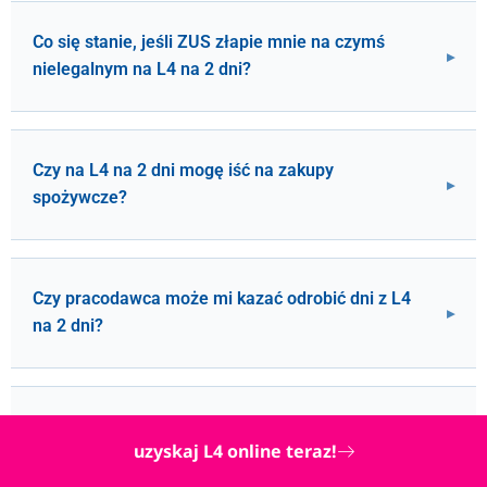
Co się stanie, jeśli ZUS złapie mnie na czymś
nielegalnym na L4 na 2 dni?
Czy na L4 na 2 dni mogę iść na zakupy
spożywcze?
Czy pracodawca może mi kazać odrobić dni z L4
na 2 dni?
Czy L4 na 2 dni jest płatne w 100%, jeśli jestem po
uzyskaj L4 online teraz!
wypadku w pracy?