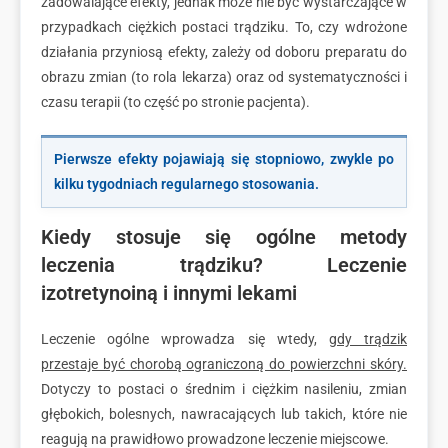
zadowalające efekty, jednak może nie być wystarczające w
przypadkach ciężkich postaci trądziku. To, czy wdrożone
działania przyniosą efekty, zależy od doboru preparatu do
obrazu zmian (to rola lekarza) oraz od systematyczności i
czasu terapii (to część po stronie pacjenta).
Pierwsze efekty pojawiają się stopniowo, zwykle po
kilku tygodniach regularnego stosowania.
Kiedy stosuje się ogólne metody
leczenia trądziku? Leczenie
izotretynoiną i innymi lekami
Leczenie ogólne wprowadza się wtedy,
gdy trądzik
przestaje być chorobą ograniczoną do powierzchni skóry.
Dotyczy to postaci o średnim i ciężkim nasileniu, zmian
głębokich, bolesnych, nawracających lub takich, które nie
reagują na prawidłowo prowadzone leczenie miejscowe.