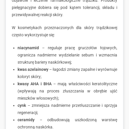
objawów i leczenie farmakologiczne trądziku. Produkty
pielęgnacyjne dobiera się pod kątem tolerancji, składu i
przewidywalnej reakcji skóry.
W kosmetykach przeznaczonych dla skóry trądzikowej
często wykorzystuje się:
niacynamid
– reguluje pracę gruczołów łojowych,
ogranicza nadmierne wydzielanie sebum i wzmacnia
strukturę bariery naskórkowej;
kwas azelainowy
– łagodzi zmiany zapalne i wyrównuje
koloryt skóry;
kwasy AHA i BHA
– mają właściwości keratolityczne
(wpływają na proces złuszczania w obrębie ujść
mieszków włosowych);
cynk
– zmniejsza nadmierne przetłuszczanie i sprzyja
regeneracji;
ceramidy
– odbudowują uszkodzoną warstwę
ochronną naskórka.