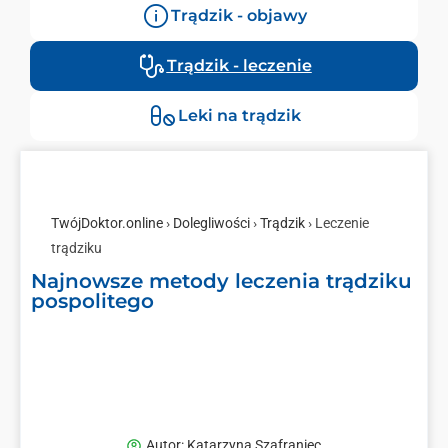
Trądzik - objawy
Trądzik - leczenie
Leki na trądzik
TwójDoktor.online
›
Dolegliwości
›
Trądzik
› Leczenie
trądziku
Najnowsze metody leczenia trądziku
pospolitego
Autor:
Katarzyna Szafraniec