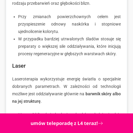
rodzaju przebarwień oraz głębokości blizn.
Przy zmianach powierzchownych celem jest
przyspieszenie odnowy naskórka i stopniowe
ujednolicenie kolorytu.
W przypadku bardziej utrwalonych śladów stosuje się
preparaty o większej sile oddziaływania, które inicjują
procesy regeneracyjne w głębszych warstwach skóry.
Laser
Laseroterapia wykorzystuje energię światła o specjalnie
dobranych parametrach. W zależności od technologii
możliwe jest oddziaływanie głównie na
barwnik skóry albo
na jej strukturę
.
W terapii blizn światło dociera do skóry właściwej, gdzie
pobudza procesy przebudowy kolagenu.
umów teleporadę z L4 teraz!
W przypadku przebarwień energia kierowana jest do