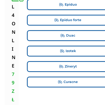
Epiduo
L
4
Epiduo forte
O
N
Duac
L
I
Izotek
N
E
Zineryt
7
9
Curacne
Z
Ł