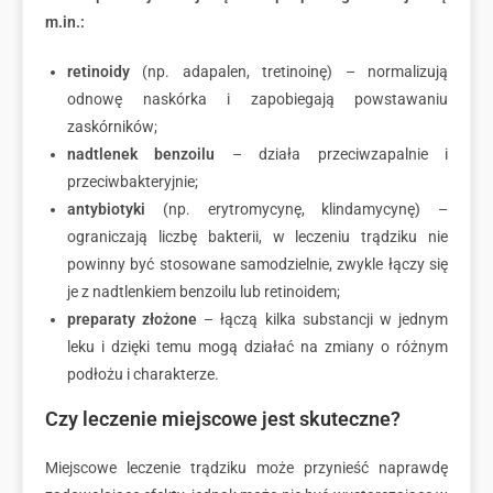
m.in.:
retinoidy
(np. adapalen, tretinoinę) – normalizują
odnowę naskórka i zapobiegają powstawaniu
zaskórników;
nadtlenek benzoilu
– działa przeciwzapalnie i
przeciwbakteryjnie;
antybiotyki
(np. erytromycynę, klindamycynę) –
ograniczają liczbę bakterii, w leczeniu trądziku nie
powinny być stosowane samodzielnie, zwykle łączy się
je z nadtlenkiem benzoilu lub retinoidem;
preparaty złożone
– łączą kilka substancji w jednym
leku i dzięki temu mogą działać na zmiany o różnym
podłożu i charakterze.
Czy leczenie miejscowe jest skuteczne?
Miejscowe leczenie trądziku może przynieść naprawdę