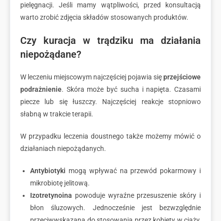
pielęgnacji. Jeśli mamy wątpliwości, przed konsultacją
warto zrobić zdjęcia składów stosowanych produktów.
Czy kuracja w trądziku ma działania
niepożądane?
W leczeniu miejscowym najczęściej pojawia się
przejściowe
podrażnienie
. Skóra może być sucha i napięta. Czasami
piecze lub się łuszczy. Najczęściej reakcje stopniowo
słabną w trakcie terapii.
W przypadku leczenia doustnego także możemy mówić o
działaniach niepożądanych.
Antybiotyki
mogą wpływać na przewód pokarmowy i
mikrobiotę jelitową.
Izotretynoina
powoduje wyraźne przesuszenie skóry i
błon śluzowych. Jednocześnie jest bezwzględnie
przeciwwskazana do stosowania przez kobiety w ciąży,