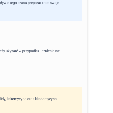
pływie tego czasu preparat traci swoje
leży używać w przypadku uczulenia na:
olidy, linkomycyna oraz klindamycyna.