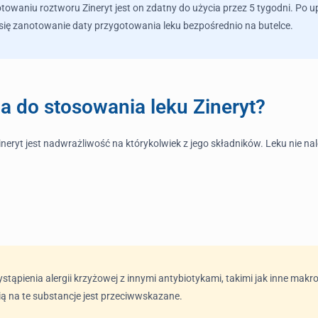
owaniu roztworu Zineryt jest on zdatny do użycia przez 5 tygodni. Po u
 się zanotowanie daty przygotowania leku bezpośrednio na butelce.
a do stosowania leku Zineryt?
ryt jest nadwrażliwość na którykolwiek z jego składników. Leku nie na
tąpienia alergii krzyżowej z innymi antybiotykami, takimi jak inne makr
ą na te substancje jest przeciwwskazane.