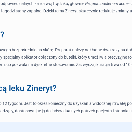
i odpowiedzialnych za rozwój trądziku, głównie
Propionibacterium acnes
łagodzi stany zapalne. Dzięki temu Zineryt skutecznie redukuje zmiany t
t?
wego bezpośrednio na skórę. Preparat należy nakładać dwa razy na dobę,
ży specjalny aplikator dołączony do butelki, który umożliwia precyzyjne 
nym, co pozwala na dyskretne stosowanie. Zazwyczaj kuracja trwa od 10 
cą leku Zineryt?
o 12 tygodni. Jest to okres konieczny do uzyskania widocznej i trwałej p
wadzący, dostosowując ją do indywidualnych potrzeb pacjenta i stopnia n