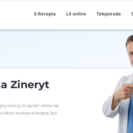
E-Recepta
L4 online
Teleporada
a Zineryt
tę i kończy Ci się lek? Umów się
 a lekarz wystawi e-receptę, byś