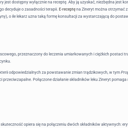
óry jest dostępny wyłącznie na receptę. Aby ją uzyskać, niezbędna jest ko
o decyduje o zasadności terapii.
E-receptę
na Zineryt można otrzymać z
y), o ile lekarz uzna taką formę konsultacji za wystarczającą do postawi
ejscowego, przeznaczony do leczenia umiarkowanych i ciężkich postaci t
cynku.
akterii odpowiedzialnych za powstawanie zmian trądzikowych, w tym
Pro
 przeciwzapalne. Połączone działanie składników leku Zineryt pomaga r
go skuteczność opiera się na połączeniu dwóch składników aktywnych: er