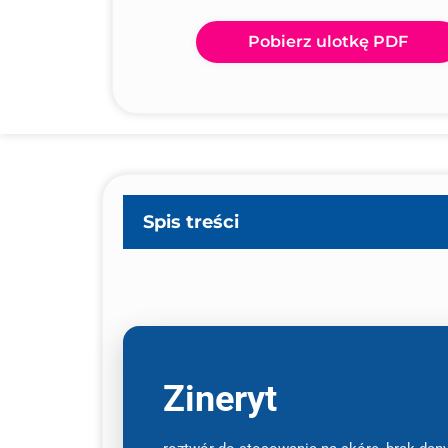
Pobierz ulotkę PDF
Spis treści
Zineryt