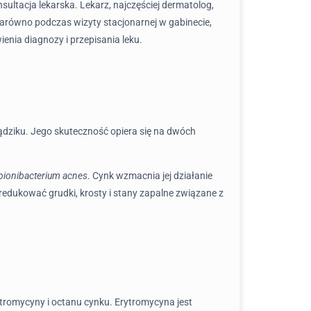
nsultacja lekarska. Lekarz, najczęściej dermatolog,
arówno podczas wizyty stacjonarnej w gabinecie,
enia diagnozy i przepisania leku.
rądziku. Jego skuteczność opiera się na dwóch
pionibacterium acnes
. Cynk wzmacnia jej działanie
edukować grudki, krosty i stany zapalne związane z
ytromycyny i octanu cynku. Erytromycyna jest