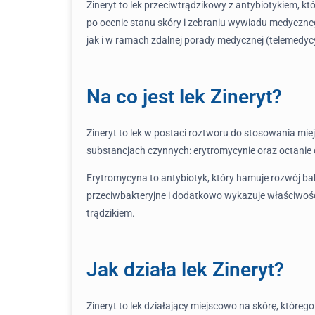
Zineryt to lek przeciwtrądzikowy z antybiotykiem, kt
po ocenie stanu skóry i zebraniu wywiadu medyczneg
jak i w ramach zdalnej porady medycznej (telemedycyn
Na co jest lek Zineryt?
Zineryt to lek w postaci roztworu do stosowania mi
substancjach czynnych: erytromycynie oraz octanie 
Erytromycyna to antybiotyk, który hamuje rozwój b
przeciwbakteryjne i dodatkowo wykazuje właściwości
trądzikiem.
Jak działa lek Zineryt?
Zineryt to lek działający miejscowo na skórę, które