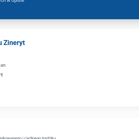
ych w opisie
 Zineryt
tan
rę
rkowanego i ciężkiego trądziku.