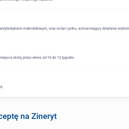
t antybiotykiem makrolidowym, oraz octan cynku, wzmacniający działanie erytro
miejsca skóry przez okres od 10 do 12 tygodni.
ę.
eptę na Zineryt