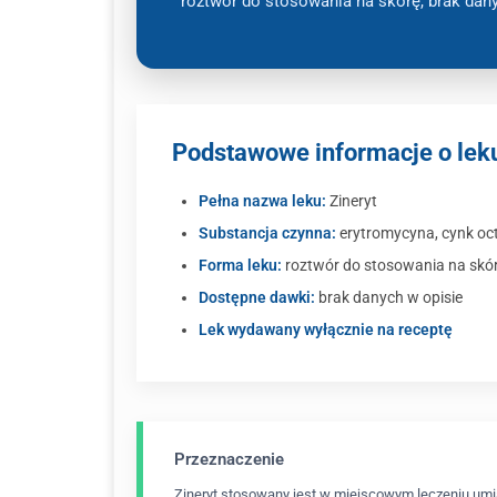
roztwór do stosowania na skórę, brak dan
Podstawowe informacje o leku
Pełna nazwa leku:
Zineryt
Substancja czynna:
erytromycyna, cynk oc
Forma leku:
roztwór do stosowania na skó
Dostępne dawki:
brak danych w opisie
Lek wydawany wyłącznie na receptę
Przeznaczenie
Zineryt stosowany jest w miejscowym leczeniu umia