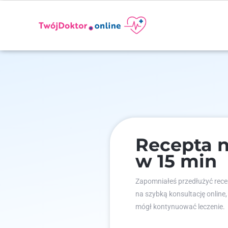
Recepta n
w 15 min
Zapomniałeś przedłużyć recep
na szybką konsultację online,
mógł kontynuować leczenie.