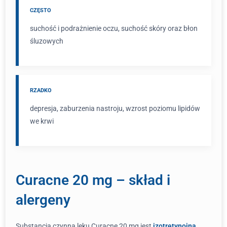
CZĘSTO
suchość i podrażnienie oczu, suchość skóry oraz błon
śluzowych
RZADKO
depresja, zaburzenia nastroju, wzrost poziomu lipidów
we krwi
Curacne 20 mg – skład i
alergeny
Substancją czynną leku Curacne 20 mg jest
izotretynoina
,