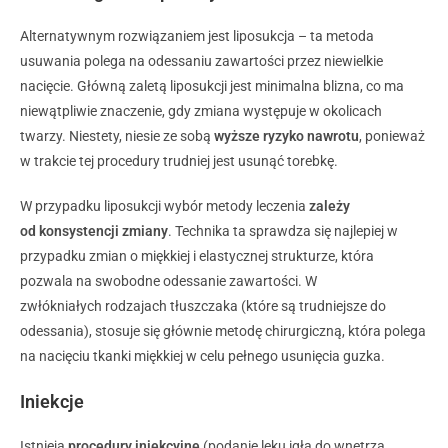
Alternatywnym rozwiązaniem jest liposukcja – ta metoda
usuwania polega na odessaniu zawartości przez niewielkie
nacięcie. Główną zaletą liposukcji jest minimalna blizna, co ma
niewątpliwie znaczenie, gdy zmiana występuje w okolicach
twarzy. Niestety, niesie ze sobą
wyższe ryzyko nawrotu
, ponieważ
w trakcie tej procedury trudniej jest usunąć torebkę.
W przypadku liposukcji wybór metody leczenia
zależy
od konsystencji zmiany
. Technika ta sprawdza się najlepiej w
przypadku zmian o miękkiej i elastycznej strukturze, która
pozwala na swobodne odessanie zawartości. W
zwłókniałych rodzajach tłuszczaka (które są trudniejsze do
odessania), stosuje się głównie metodę chirurgiczną, która polega
na nacięciu tkanki miękkiej w celu pełnego usunięcia guzka.
Iniekcje
Istnieją
procedury iniekcyjne
(podanie leku igłą do wnętrza