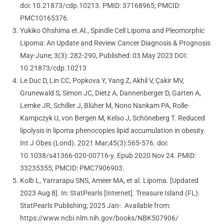
doi: 10.21873/cdp.10213. PMID: 37168965; PMCID:
PMC10165376.
Yukiko Ohshima et.Al., Spindle Cell Lipoma and Pleomorphic
Lipoma: An Update and Review Cancer Diagnosis & Prognosis
May-June; 3(3): 282-290, Published: 03 May 2023 DOI:
10.21873/cdp.10213
Le Duc D, Lin CC, Popkova Y, Yang Z, Akhil V, Çakir MV,
Grunewald S, Simon JC, Dietz A, Dannenberger D, Garten A,
Lemke JR, Schiller J, Blüher M, Nono Nankam PA, Rolle-
Kampczyk U, von Bergen M, Kelso J, Schöneberg T. Reduced
lipolysis in lipoma phenocopies lipid accumulation in obesity.
Int J Obes (Lond). 2021 Mar;45(3):565-576. doi:
10.1038/s41366-020-00716-y. Epub 2020 Nov 24. PMID:
33235355; PMCID: PMC7906903.
Kolb L, Yarrarapu SNS, Ameer MA, et al. Lipoma. [Updated
2023 Aug 8]. In: StatPearls [Internet]. Treasure Island (FL):
StatPearls Publishing; 2025 Jan-.
Available from:
https://www.ncbi.nlm.nih.gov/books/NBK507906/