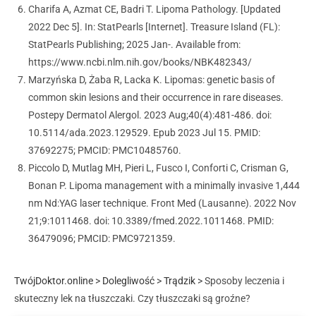
Charifa A, Azmat CE, Badri T. Lipoma Pathology. [Updated
2022 Dec 5]. In: StatPearls [Internet]. Treasure Island (FL):
StatPearls Publishing; 2025 Jan-. Available from:
https://www.ncbi.nlm.nih.gov/books/NBK482343/
Marzyńska D, Żaba R, Lacka K. Lipomas: genetic basis of
common skin lesions and their occurrence in rare diseases.
Postepy Dermatol Alergol. 2023 Aug;40(4):481-486. doi:
10.5114/ada.2023.129529. Epub 2023 Jul 15. PMID:
37692275; PMCID: PMC10485760.
Piccolo D, Mutlag MH, Pieri L, Fusco I, Conforti C, Crisman G,
Bonan P. Lipoma management with a minimally invasive 1,444
nm Nd:YAG laser technique. Front Med (Lausanne). 2022 Nov
21;9:1011468. doi: 10.3389/fmed.2022.1011468. PMID:
36479096; PMCID: PMC9721359.
TwójDoktor.online
>
Dolegliwość
>
Trądzik
>
Sposoby leczenia i
skuteczny lek na tłuszczaki. Czy tłuszczaki są groźne?