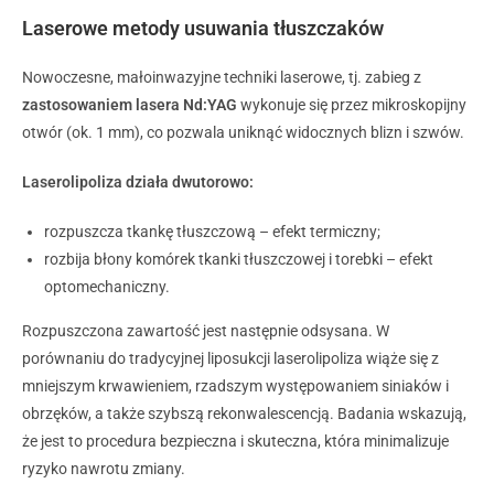
Laserowe metody usuwania tłuszczaków
Nowoczesne, małoinwazyjne techniki laserowe, tj. zabieg z
zastosowaniem lasera Nd:YAG
wykonuje się przez mikroskopijny
otwór (ok. 1 mm), co pozwala uniknąć widocznych blizn i szwów.
Laserolipoliza działa dwutorowo:
rozpuszcza tkankę tłuszczową – efekt termiczny;
rozbija błony komórek tkanki tłuszczowej i torebki – efekt
optomechaniczny
.
Rozpuszczona zawartość jest następnie odsysana
. W
porównaniu do tradycyjnej liposukcji laserolipoliza
wiąże się z
mniejszym krwawieniem, rzadszym występowaniem siniaków i
obrzęków, a także szybszą rekonwalescencją
.
Badania wskazują,
że jest to procedura bezpieczna i skuteczna, która minimalizuje
ryzyko nawrotu zmiany.