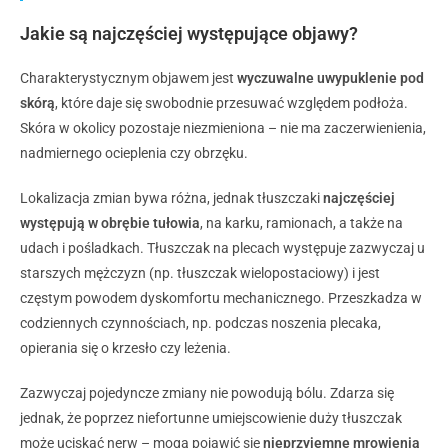
Jakie są najczęściej występujące objawy?
Charakterystycznym objawem jest
wyczuwalne uwypuklenie pod
skórą
, które daje się swobodnie przesuwać względem podłoża.
Skóra w okolicy pozostaje niezmieniona – nie ma zaczerwienienia,
nadmiernego ocieplenia czy obrzęku.
Lokalizacja zmian bywa różna, jednak tłuszczaki
najczęściej
występują w obrębie tułowia
, na karku, ramionach, a także na
udach i pośladkach. Tłuszczak na plecach
występuje zazwyczaj u
starszych mężczyzn (np. tłuszczak wielopostaciowy) i jest
częstym powodem dyskomfortu mechanicznego. Przeszkadza w
codziennych czynnościach, np. podczas noszenia plecaka,
opierania się o krzesło czy leżenia.
Zazwyczaj pojedyncze zmiany nie powodują bólu. Zdarza się
jednak, że poprzez niefortunne umiejscowienie duży tłuszczak
może uciskać nerw – mogą pojawić się
nieprzyjemne mrowienia