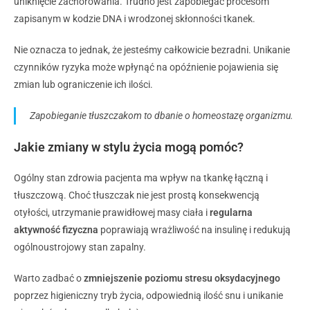
uniknięcie zachorowania. Trudno jest zapobiegać procesom
zapisanym w kodzie DNA i wrodzonej skłonności tkanek.
Nie oznacza to jednak, że jesteśmy całkowicie bezradni. Unikanie
czynników ryzyka może wpłynąć na opóźnienie pojawienia się
zmian lub ograniczenie ich ilości.
Zapobieganie tłuszczakom to dbanie o homeostazę organizmu.
Jakie zmiany w stylu życia mogą pomóc?
Ogólny stan zdrowia pacjenta ma wpływ na tkankę łączną i
tłuszczową. Choć tłuszczak nie jest prostą konsekwencją
otyłości, utrzymanie prawidłowej masy ciała i
regularna
aktywność fizyczna
poprawiają wrażliwość na insulinę i redukują
ogólnoustrojowy stan zapalny.
Warto zadbać o
zmniejszenie poziomu stresu oksydacyjnego
poprzez higieniczny tryb życia, odpowiednią ilość snu i unikanie