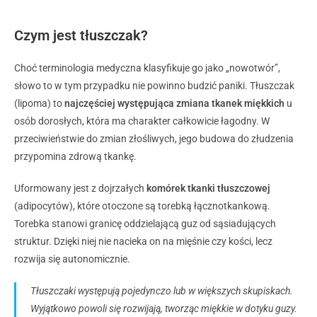
Czym jest tłuszczak?
Choć terminologia medyczna klasyfikuje go jako „nowotwór”,
słowo to w tym przypadku nie powinno budzić paniki. Tłuszczak
(lipoma) to
najczęściej występująca zmiana tkanek miękkich
u
osób dorosłych, która ma charakter całkowicie łagodny. W
przeciwieństwie do zmian złośliwych, jego budowa do złudzenia
przypomina zdrową tkankę.
Uformowany jest z dojrzałych
komórek tkanki tłuszczowej
(adipocytów), które otoczone są torebką łącznotkankową.
Torebka stanowi granicę oddzielającą guz od sąsiadujących
struktur. Dzięki niej nie nacieka on na mięśnie czy kości, lecz
rozwija się autonomicznie.
Tłuszczaki występują pojedynczo lub w większych skupiskach.
Wyjątkowo powoli się rozwijają, tworząc miękkie w dotyku guzy.