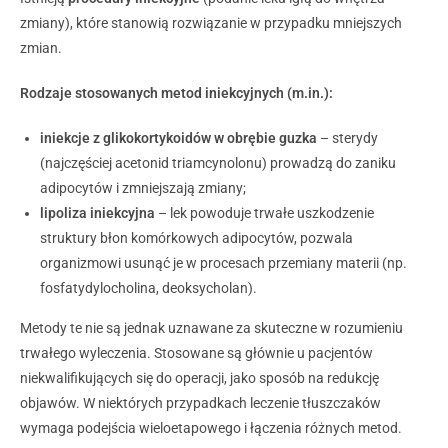
zmiany), które stanowią rozwiązanie w przypadku mniejszych
zmian.
Rodzaje stosowanych metod iniekcyjnych (m.in.):
iniekcje z glikokortykoidów w obrębie guzka
– sterydy
(najczęściej acetonid triamcynolonu) prowadzą do zaniku
adipocytów i zmniejszają zmiany;
lipoliza iniekcyjna
– lek powoduje trwałe uszkodzenie
struktury błon komórkowych adipocytów, pozwala
organizmowi usunąć je w procesach przemiany materii (np.
fosfatydylocholina, deoksycholan).
Metody te nie są jednak uznawane za skuteczne w rozumieniu
trwałego wyleczenia. Stosowane są głównie u pacjentów
niekwalifikujących się do operacji, jako sposób na redukcję
objawów. W niektórych przypadkach leczenie tłuszczaków
wymaga podejścia wieloetapowego i łączenia różnych metod.