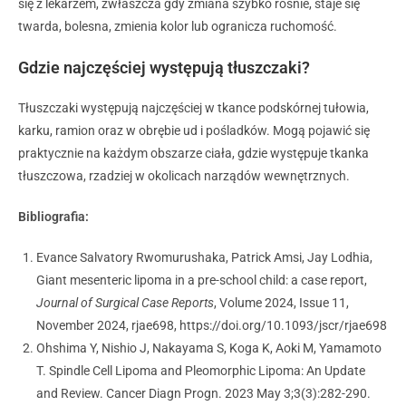
się z lekarzem, zwłaszcza gdy zmiana szybko rośnie, staje się
twarda, bolesna, zmienia kolor lub ogranicza ruchomość.
Gdzie najczęściej występują tłuszczaki?
Tłuszczaki występują najczęściej w tkance podskórnej tułowia,
karku, ramion oraz w obrębie ud i pośladków. Mogą pojawić się
praktycznie na każdym obszarze ciała, gdzie występuje tkanka
tłuszczowa, rzadziej w okolicach narządów wewnętrznych.
Bibliografia:
Evance Salvatory Rwomurushaka, Patrick Amsi, Jay Lodhia,
Giant mesenteric lipoma in a pre-school child: a case report,
Journal of Surgical Case Reports
, Volume 2024, Issue 11,
November 2024, rjae698, https://doi.org/10.1093/jscr/rjae698
Ohshima Y, Nishio J, Nakayama S, Koga K, Aoki M, Yamamoto
T. Spindle Cell Lipoma and Pleomorphic Lipoma: An Update
and Review. Cancer Diagn Progn. 2023 May 3;3(3):282-290.