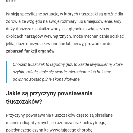
niskie.
Istnieją specyficzne sytuacje, w których tłuszczaki są groźne dla
zdrowia ze względu na swoje rozmiary lub umiejscowienie. Gdy
duży tłuszczak zlokalizowany jest głęboko, zwłaszcza w
okolicach narządów wewnętrznych, może mechanicznie uciskać
jelita, duże naczynia krwionośne lub nerwy, prowadząc do
zaburzeń funkcji organów
.
Chociaż tłuszczak to łagodny guz, to każde uwypuklenie, które
szybko rośnie, staje się twarde, nieruchome lub bolesne,
powinno zostać pilnie skonsultowane.
Jakie są przyczyny powstawania
tłuszczaków?
Przyczyny powstawania tłuszczaków często są określane
mianem idiopatycznych, co oznacza brak uchwytnego,
pojedynczego czynnika wywołującego chorobę.