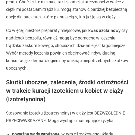
płodu. Choć leki te nie mają takiej samej skuteczności w walce z
ciężkimi postaciami trądziku, mogą stanowić bardziej bezpieczną
opcję dla pacjentek, które planują ciążę lub już ją są w ciąży.
Co więcej, niektóre preparaty miejscowe, jak
kwas azelainowy
czy
nadtlenek benzoilu, również mogą być pomocne w leczeniu
trądziku zaskórnikowego, chociaż ich działanie jest łagodniejsze.
Wybór metody leczenia powinien obejmować indywidualną
konsultację z dermatologiem, by uniknąć niepotrzebnych skutków
ubocznych.
Skutki uboczne, zalecenia, środki ostrożności
w trakcie kuracji Izotekiem u kobiet w ciąży
(izotretynoina)
Stosowanie Izoteku (izotretynoiny) w ciąży jest BEZWZGLĘDNIE
PRZECIWWSKAZANE. Mogą wystąpić następujące ryzyka:
poważne wady wrodzone
, w tym ośrodkowego układu