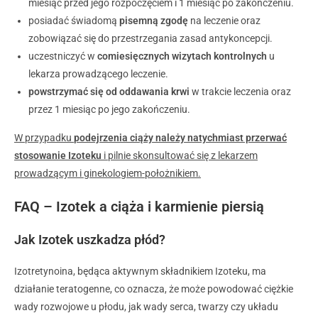
miesiąc przed jego rozpoczęciem i 1 miesiąc po zakończeniu.
posiadać świadomą
pisemną zgodę
na leczenie oraz
zobowiązać się do przestrzegania zasad antykoncepcji.
uczestniczyć w
comiesięcznych wizytach kontrolnych
u
lekarza prowadzącego leczenie.
powstrzymać się od oddawania krwi
w trakcie leczenia oraz
przez 1 miesiąc po jego zakończeniu.
W przypadku
podejrzenia ciąży należy natychmiast przerwać
stosowanie Izoteku
i pilnie skonsultować się z lekarzem
prowadzącym i ginekologiem-położnikiem.
FAQ – Izotek a ciąża i karmienie piersią
Jak Izotek uszkadza płód?
Izotretynoina, będąca aktywnym składnikiem Izoteku, ma
działanie teratogenne, co oznacza, że może powodować ciężkie
wady rozwojowe u płodu, jak wady serca, twarzy czy układu