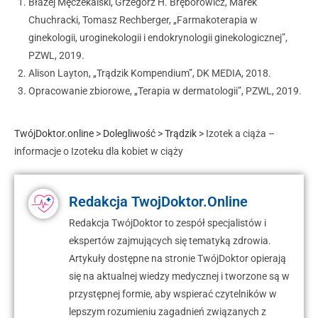
Błażej Męczekalski, Grzegorz H. Bręborowicz, Marek
Chuchracki, Tomasz Rechberger, „Farmakoterapia w
ginekologii, uroginekologii i endokrynologii ginekologicznej”,
PZWL, 2019.
Alison Layton, „Trądzik Kompendium”, DK MEDIA, 2018.
Opracowanie zbiorowe, „Terapia w dermatologii”, PZWL, 2019.
TwójDoktor.online
>
Dolegliwość
>
Trądzik
>
Izotek a ciąża –
informacje o Izoteku dla kobiet w ciąży
Redakcja TwojDoktor.Online
Redakcja TwójDoktor to zespół specjalistów i
ekspertów zajmujących się tematyką zdrowia.
Artykuły dostępne na stronie TwójDoktor opierają
się na aktualnej wiedzy medycznej i tworzone są w
przystępnej formie, aby wspierać czytelników w
lepszym rozumieniu zagadnień związanych z