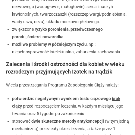
nerwowego (wodogłowie, małogłowie), serca i naczyń
krwionośnych, twarzoczaszki (rozszczep wargi/podniebienia,
wady uszu, oczu), układu moczowo-płciowego.
zwiększone
ryzyko poronienia, przedwczesnego
porodu, śmierci noworodka.
możliwe problemy w późniejszym życiu
, np.:
niepełnosprawność intelektualna, zaburzenia zachowania.
Zalecenia i środki ostrożności dla kobiet w wieku
rozrodczym przyjmujących Izotek na trądzik
W celu przestrzegania Programu Zapobiegania Ciąży należy:
potwierdzić negatywnym wynikiem testu ciążowego
brak
ciąży
przed rozpoczęciem leczenia, w każdym miesiącu jego
trwania oraz 5 tygodni po zakończeniu.
stosować
dwie skuteczne metody antykoncepcji
(w tym jedną
mechaniczną) przez cały okres leczenia, a także przez 1