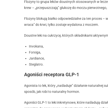
Flozyny to grupa leków doustnych stosowanych w leczeniu
krew – „przepuszczają” glukozę do moczu pierwotnego, 
Flozyny blokują białko odpowiedzialne za ten proces – 
wraca” do krwi, tylko zostaje wydalona z moczem.
Doustne leki na cukrzycę, których składnikami aktywnymi 
Invokana,
Forxiga,
Jardiance,
Steglatro.
Agoniści receptora GLP-1
Agonista to lek, który „naśladuje” działanie naturalnej
sposób, jak robi to naturalny hormon.
Agoniści GLP-1 to leki inkretynowe, które naśladują dz