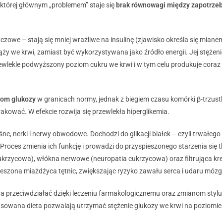
 której głównym „problemem” staje się
brak równowagi między zapotrz
czowe – stają się mniej wrażliwe na insulinę (zjawisko określa się miane
ży we krwi, zamiast być wykorzystywana jako źródło energii. Jej stężeni
zewlekle podwyższony poziom cukru we krwi i w tym celu produkuje coraz w
iom glukozy
w granicach normy, jednak z biegiem czasu komórki β-trzustk
akować. W efekcie rozwija się przewlekła hiperglikemia.
e, nerki i nerwy obwodowe. Dochodzi do glikacji białek – czyli trwałego
Proces zmienia ich funkcję i prowadzi do przyspieszonego starzenia się
cukrzycowa), włókna nerwowe (neuropatia cukrzycowa) oraz filtrująca kr
ieszona miażdżyca tętnic, zwiększając ryzyko zawału serca i udaru mózg
a przeciwdziałać dzięki leczeniu farmakologicznemu oraz zmianom stylu
nsowana dieta pozwalają utrzymać stężenie glukozy we krwi na poziomi