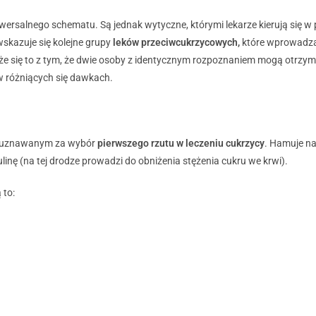
iwersalnego schematu. Są jednak wytyczne, którymi lekarze kierują się w 
skazuje się kolejne grupy
leków przeciwcukrzycowych,
które wprowadza
ąże się to z tym, że dwie osoby z identycznym rozpoznaniem mogą otrzymać
w różniących się dawkach.
m uznawanym za wybór
pierwszego rzutu w leczeniu cukrzycy
. Hamuje n
linę (na tej drodze prowadzi do obniżenia stężenia cukru we krwi).
 to: