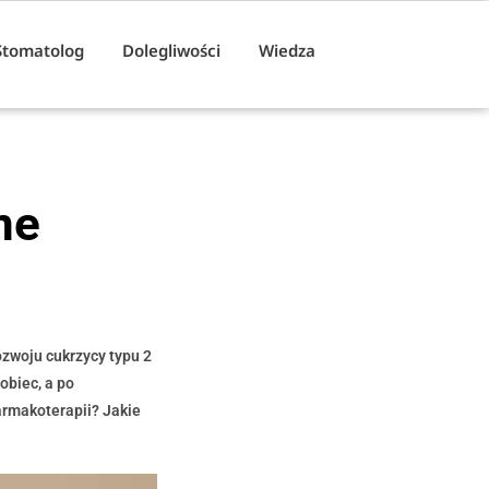
Stomatolog
Dolegliwości
Wiedza
ne
ozwoju cukrzycy typu 2
obiec, a po
armakoterapii? Jakie