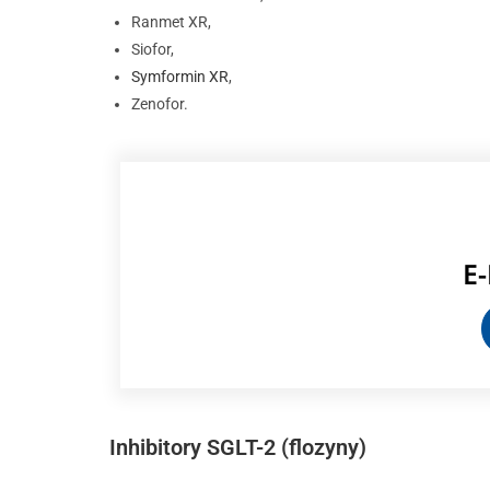
Ranmet XR,
Siofor,
Symformin XR
,
Zenofor.
E
Inhibitory SGLT-2 (flozyny)