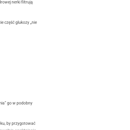
owej nerki filtrują
cie część glukozy „nie
hamia” go w podobny
iłku, by przygotować