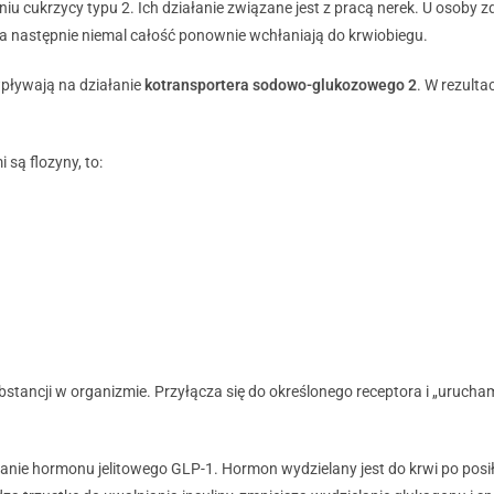
 cukrzycy typu 2. Ich działanie związane jest z pracą nerek. U osoby zdr
a następnie niemal całość ponownie wchłaniają do krwiobiegu.
wpływają na działanie
kotransportera sodowo-glukozowego 2
. W rezulta
są flozyny, to:
 substancji w organizmie. Przyłącza się do określonego receptora i „uruc
iałanie hormonu jelitowego GLP-1. Hormon wydzielany jest do krwi po pos