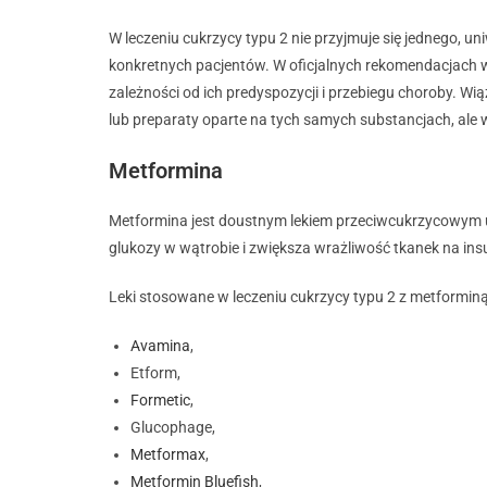
W leczeniu cukrzycy typu 2 nie przyjmuje się jednego, un
konkretnych pacjentów. W oficjalnych rekomendacjach w
zależności od ich predyspozycji i przebiegu choroby. Wi
lub preparaty oparte na tych samych substancjach, ale 
Metformina
Metformina jest doustnym lekiem przeciwcukrzycowy
glukozy w wątrobie i zwiększa wrażliwość tkanek na insu
Leki stosowane w leczeniu cukrzycy typu 2 z metforminą
Avamina
,
Etform,
Formetic
,
Glucophage,
Metformax
,
Metformin Bluefish
,