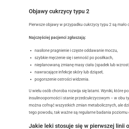
Objawy cukrzycy typu 2
Pierwsze objawy w przypadku cukrzycy typu 2 są mało 
Najczęściej pacjenci zgłaszają:
nasilone pragnienie i częste oddawanie moczu,
szybkie męczenie się i senność po posiłkach,
nieplanowaną zmianę masy ciała (spadek lub wzrost
nawracające infekcje skóry lub dziąseł,
pogorszenie ostrości widzenia.
U wielu osób choroba rozwija się latami. Wyniki, które 
insulinooporności i stanie przedcukrzycowym – w obu t
można cofnąć wszystkich zmian metabolicznych, ale dzięk
tego powodu, tak ważne są regularne badania poziomu 
Jakie leki stosuje się w pierwszej linii