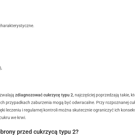
charakterystyczne.
),
pozwalają
zdiagnozować cukrzycę typu 2
, najczęściej poprzedzają takie, 
ych przypadkach zaburzenia mogą być odwracalne. Przy rozpoznanej cuk
i leczeniu i regularnej kontroli można skutecznie ograniczyć ich konsek
cukru we krwi.
 obrony przed cukrzycą typu 2?