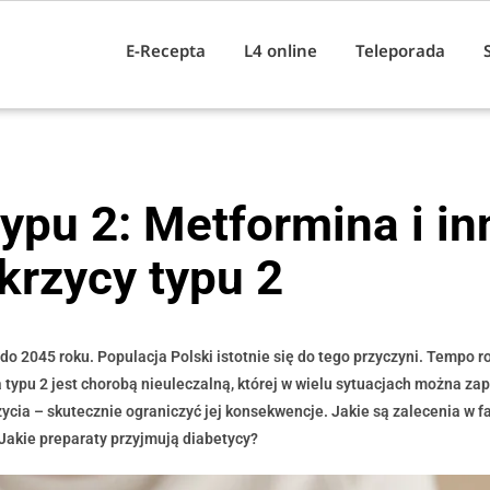
E-Recepta
L4 online
Teleporada
ypu 2: Metformina i in
krzycy typu 2
do 2045 roku. Populacja Polski istotnie się do tego przyczyni. Tempo r
 typu 2 jest chorobą nieuleczalną, której w wielu sytuacjach można zap
cia – skutecznie ograniczyć jej konsekwencje. Jakie są zalecenia w f
 Jakie preparaty przyjmują diabetycy?