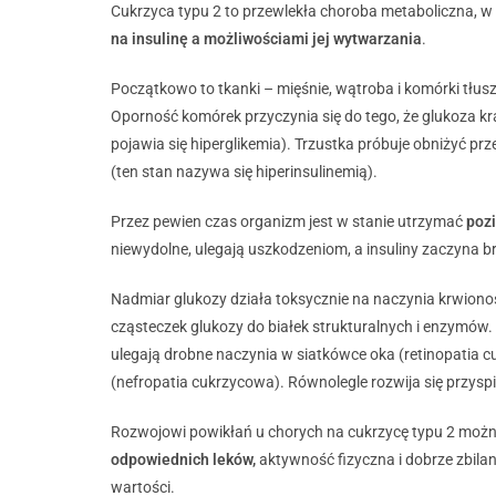
Cukrzyca typu 2 to przewlekła choroba metaboliczna, w
na insulinę a możliwościami jej wytwarzania
.
Początkowo to tkanki – mięśnie, wątroba i komórki tłusz
Oporność komórek przyczynia się do tego, że glukoza krą
pojawia się hiperglikemia). Trzustka próbuje obniżyć pr
(ten stan nazywa się hiperinsulinemią).
Przez pewien czas organizm jest w stanie utrzymać
poz
niewydolne, ulegają uszkodzeniom, a insuliny zaczyna br
Nadmiar glukozy działa toksycznie na naczynia krwionośn
cząsteczek glukozy do białek strukturalnych i enzymów. 
ulegają drobne naczynia w siatkówce oka (retinopatia 
(nefropatia cukrzycowa). Równolegle rozwija się przysp
Rozwojowi powikłań u chorych na cukrzycę typu 2 możn
odpowiednich leków,
aktywność fizyczna i dobrze zbila
wartości.