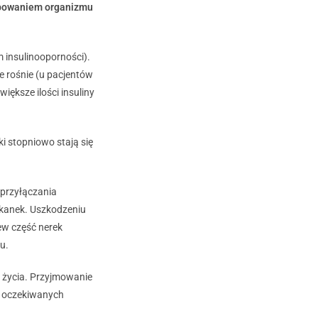
ebowaniem organizmu
m insulinooporności).
e rośnie (u pacjentów
iększe ilości insuliny
i stopniowo stają się
 przyłączania
 tkanek. Uszkodzeniu
ew część nerek
u.
 życia. Przyjmowanie
e oczekiwanych