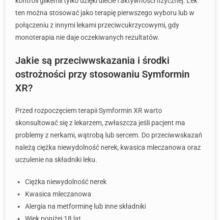
kontroli glikemii tylko dzięki diecie i aktywności fizycznej. Lek
ten można stosować jako terapię pierwszego wyboru lub w
połączeniu z innymi lekami przeciwcukrzycowymi, gdy
monoterapia nie daje oczekiwanych rezultatów.
Jakie są przeciwwskazania i środki
ostrożności przy stosowaniu Symformin
XR?
Przed rozpoczęciem terapii Symformin XR warto
skonsultować się z lekarzem, zwłaszcza jeśli pacjent ma
problemy z nerkami, wątrobą lub sercem. Do przeciwwskazań
należą ciężka niewydolność nerek, kwasica mleczanowa oraz
uczulenie na składniki leku.
Ciężka niewydolność nerek
Kwasica mleczanowa
Alergia na metforminę lub inne składniki
Wiek poniżej 18 lat