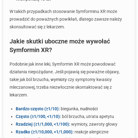
W takich przypadkach stosowanie Symforminu XR może
prowadzić do poważnych powikłań, dlatego zawsze należy
skonsultować się z lekarzem.
Jakie skutki uboczne może wywołać
Symformin XR?
Podobnie jak inne leki, Symformin XR może powodować
działania niepożądane. Jeśli pojawią się poważne objawy,
takie jak ból brzucha,
wymioty
czy symptomy kwasicy
mleczanowej, trzeba niezwłocznie skontaktować się z
lekarzem.
Bardzo często (≥1/10):
biegunka,
nudności
Często (≥1/100, <1/10):
ból brzucha, utrata apetytu
Rzadziej (≥1/1,000, <1/100):
wymioty, zawroty głowy
Rzadko (≥1/10,000, <1/1,000):
reakcje alergiczne