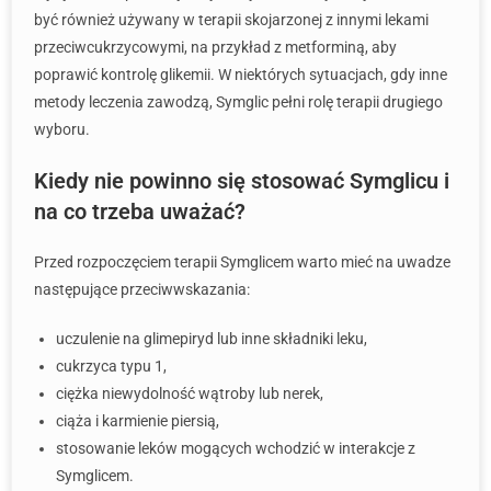
być również używany w terapii skojarzonej z innymi lekami
przeciwcukrzycowymi, na przykład z metforminą, aby
poprawić kontrolę glikemii. W niektórych sytuacjach, gdy inne
metody leczenia zawodzą, Symglic pełni rolę terapii drugiego
wyboru.
Kiedy nie powinno się stosować Symglicu i
na co trzeba uważać?
Przed rozpoczęciem terapii Symglicem warto mieć na uwadze
następujące przeciwwskazania:
uczulenie na glimepiryd lub inne składniki leku,
cukrzyca typu 1,
ciężka niewydolność wątroby lub nerek,
ciąża i karmienie piersią,
stosowanie leków mogących wchodzić w interakcje z
Symglicem.