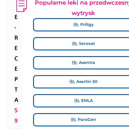
Popularne leki na przedwczesn
wytrysk
E
Priligy
-
R
Seroxat
E
C
Asentra
E
P
Asertin 50
T
A
EMLA
5
9
ParoGen