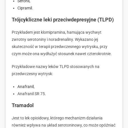
Seronil
,
Cipramil
.
Trójcykliczne leki przeciwdepresyjne (TLPD)
Przykładem jest klomipramina, hamująca wychwyt
zwrotny serotoniny i noradrenaliny. Wykazano jej
skuteczność w terapii przedwczesnego wytrysku, przy
czym może ona wydłużyć stosunek nawet czterokrotnie.
Przykładowe nazwy leków TLPD stosowanych na
przedwczesny wytrysk:
Anafranil
,
Anafranil SR 75.
Tramadol
Jest to lek opioidowy, którego mechanizm działania
również wpływa na układ serotoninowy, co może opóźniać