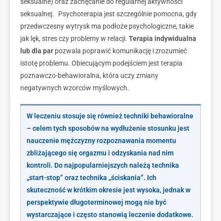
seksualne) oraz zachęcanie do regularnej aktywności
seksualnej. Psychoterapia jest szczególnie pomocna, gdy
przedwczesny wytrysk ma podłoże psychologiczne, takie
jak lęk, stres czy problemy w relacji.
Terapia indywidualna
lub dla par
pozwala poprawić komunikację i zrozumieć
istotę problemu. Obiecującym podejściem jest terapia
poznawczo-behawioralna, która uczy zmiany
negatywnych wzorców myślowych.
W leczeniu stosuje się również
techniki behawioralne
– celem tych sposobów na wydłużenie stosunku jest
nauczenie mężczyzny rozpoznawania momentu
zbliżającego się orgazmu i odzyskania nad nim
kontroli. Do najpopularniejszych należą technika
„start-stop” oraz technika „ściskania”. Ich
skuteczność w krótkim okresie jest wysoka, jednak w
perspektywie długoterminowej mogą nie być
wystarczające i często stanowią leczenie dodatkowe.