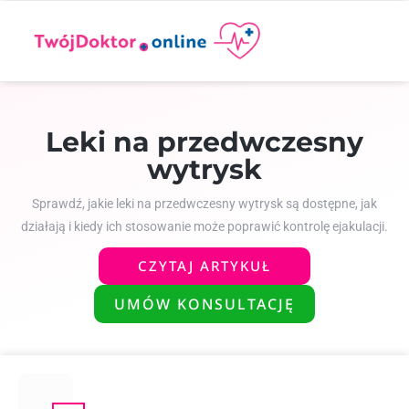
Leki na przedwczesny
wytrysk
Sprawdź, jakie leki na przedwczesny wytrysk są dostępne, jak
działają i kiedy ich stosowanie może poprawić kontrolę ejakulacji.
CZYTAJ ARTYKUŁ
UMÓW KONSULTACJĘ