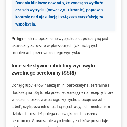
Badania kliniczne dowiodły, że znacząco wydłuża
czas do wytrysku (nawet 2,5-3-krotnie), poprawia
kontrolę nad ejakulacją i zwiększa satysfakcję ze
współżycia.
Priligy
– lek na opóźnienie wytrysku z dapoksetyną j
est
skuteczny zarówno w pierwotnych, jak i nabytych
problemach przedwczesnego wytrysku.
Inne selektywne inhibitory wychwytu
zwrotnego serotoniny (SSRI)
Do tej grupy leków należą m.in. paroksetyna, sertralina i
fluoksetyna. Są to leki przeciwdepresyjne na receptę, które
w leczeniu przedwczesnego wytrysku stosuje się „off-
label”, czyli poza ich oficjalną rejestracją. Ich mechanizm
działania również polega na zwiększeniu stężenia
serotoniny. Stosowanie wymienionych leków powoduje