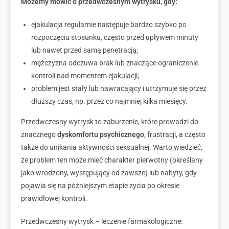
Możemy mówić o przedwczesnym wytrysku, gdy:
ejakulacja regularnie następuje bardzo szybko po
rozpoczęciu stosunku, często przed upływem minuty
lub nawet przed samą penetracją;
mężczyzna odczuwa brak lub znaczące ograniczenie
kontroli nad momentem ejakulacji;
problem jest stały lub nawracający i utrzymuje się przez
dłuższy czas, np. przez co najmniej kilka miesięcy.
Przedwczesny wytrysk to zaburzenie, które prowadzi do
znacznego
dyskomfortu psychicznego
, frustracji, a często
także do unikania aktywności seksualnej. Warto wiedzieć,
że problem ten może mieć charakter pierwotny (określany
jako wrodzony, występujący od zawsze) lub nabyty, gdy
pojawia się na późniejszym etapie życia po okresie
prawidłowej kontroli.
Przedwczesny wytrysk – leczenie farmakologiczne: