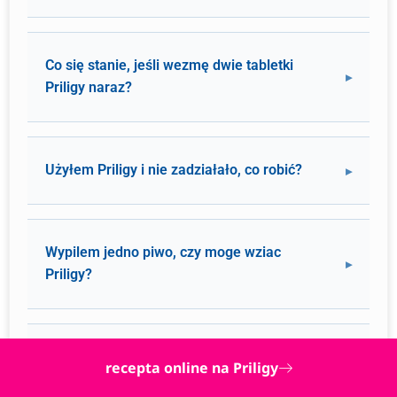
Co się stanie, jeśli wezmę dwie tabletki
Priligy naraz?
Użyłem Priligy i nie zadziałało, co robić?
Wypilem jedno piwo, czy moge wziac
Priligy?
Czy moja partnerka zauważy, że coś biorę?
recepta online na Priligy