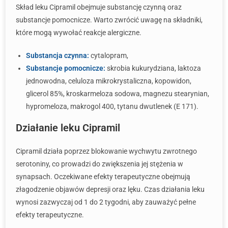
Skład leku Cipramil obejmuje substancję czynną oraz
substancje pomocnicze. Warto zwrócić uwagę na składniki,
które mogą wywołać reakcje alergiczne.
Substancja czynna:
cytalopram,
Substancje pomocnicze:
skrobia kukurydziana, laktoza
jednowodna, celuloza mikrokrystaliczna, kopowidon,
glicerol 85%, kroskarmeloza sodowa, magnezu stearynian,
hypromeloza, makrogol 400, tytanu dwutlenek (E 171).
Działanie leku Cipramil
Cipramil działa poprzez blokowanie wychwytu zwrotnego
serotoniny, co prowadzi do zwiększenia jej stężenia w
synapsach. Oczekiwane efekty terapeutyczne obejmują
złagodzenie objawów depresji oraz lęku. Czas działania leku
wynosi zazwyczaj od 1 do 2 tygodni, aby zauważyć pełne
efekty terapeutyczne.