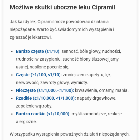
Możliwe skutki uboczne leku Cipramil
Jak każdy lek, Cipramil może powodować działania
niepożądane. Warto być świadomym ich wystąpienia i
zgłaszać je lekarzowi.
Bardzo częste (≥1/10):
senność, bóle głowy,
nudności
,
trudności w zasypianiu, suchość błony śluzowej jamy
ustnej, nasilone pocenie się.
Częste (≥1/100, <1/10):
zmniejszenie apetytu, lęk,
nerwowość, zawroty głowy,
wymioty
.
Nieczęste (≥1/1,000, <1/100):
krwawienia, omamy, mania.
Rzadkie (≥1/10,000, <1/1,000):
napady drgawkowe,
zapalenie wątroby.
Bardzo rzadkie (<1/10,000):
myśli samobójcze, reakcje
alergiczne.
W przypadku wystąpienia poważnych działań niepożądanych,