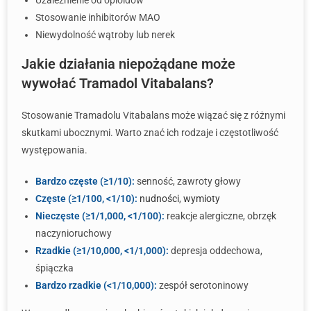
Uzależnienie od opioidów
Stosowanie inhibitorów MAO
Niewydolność wątroby lub nerek
Jakie działania niepożądane może
wywołać Tramadol Vitabalans?
Stosowanie Tramadolu Vitabalans może wiązać się z różnymi
skutkami ubocznymi. Warto znać ich rodzaje i częstotliwość
występowania.
Bardzo częste (≥1/10):
senność, zawroty głowy
Częste (≥1/100, <1/10):
nudności
,
wymioty
Nieczęste (≥1/1,000, <1/100):
reakcje alergiczne, obrzęk
naczynioruchowy
Rzadkie (≥1/10,000, <1/1,000):
depresja oddechowa,
śpiączka
Bardzo rzadkie (<1/10,000):
zespół serotoninowy