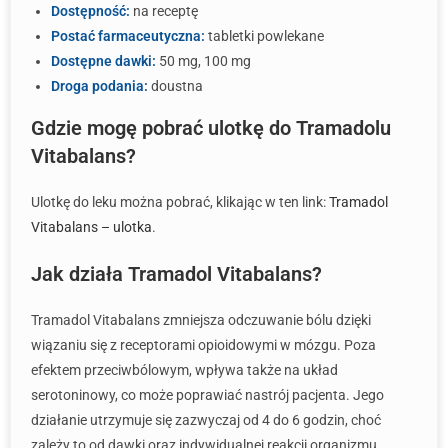
Dostępność:
na receptę
Postać farmaceutyczna:
tabletki powlekane
Dostępne dawki:
50 mg, 100 mg
Droga podania:
doustna
Gdzie mogę pobrać ulotkę do Tramadolu
Vitabalans?
Ulotkę do leku można pobrać, klikając w ten link:
Tramadol
Vitabalans – ulotka
.
Jak działa Tramadol Vitabalans?
Tramadol Vitabalans zmniejsza odczuwanie bólu dzięki
wiązaniu się z receptorami opioidowymi w mózgu. Poza
efektem przeciwbólowym, wpływa także na układ
serotoninowy, co może poprawiać nastrój pacjenta. Jego
działanie utrzymuje się zazwyczaj od 4 do 6 godzin, choć
zależy to od dawki oraz indywidualnej reakcji organizmu.