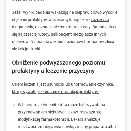
Jeżeli wyniki badania wskazują na nieprawidłowo wysokie
stężenie prolaktyny, w części sytuacji lekarz
rozszerza
diagnostykę o oznaczenie makroprolaktyny
. Badanie zleca
się najczęściej wtedy, jeśli pacjent nie zgłasza innych
objawów. Na podstawie obu poziomów hormonów zleca
się kolejne kroki.
Obniżenie podwyższonego poziomu
prolaktyny a leczenie przyczyny
Celem leczenia jest usunięcie lub unormowanie czynnika,
który wywołuje zaburzenie produkcji prolaktyny.
W hiperprolaktynemii, która może być wywołana
przyjmowaniem niektórych leków, rozważa się
modyfikację farmakoterapii
. Lekarz analizuje
możliwość zmniejszenia dawki, zmiany preparatu albo