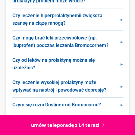
prolaktyny problem może wrócić?
Czy leczenie hiperprolaktynemii zwiększa
szansę na ciążę mnogą?
Czy mogę brać leki przeciwbólowe (np.
ibuprofen) podczas leczenia Bromocornem?
Czy od leków na prolaktynę można się
uzależnić?
Czy leczenie wysokiej prolaktyny może
wpływać na nastrój i powodować depresję?
Czym się różni Dostinex od Bromocornu?
Czy można brać niepokalanek (Castagnus)
umów teleporadę z L4 teraz!
razem z lekami na receptę na prolaktynę?