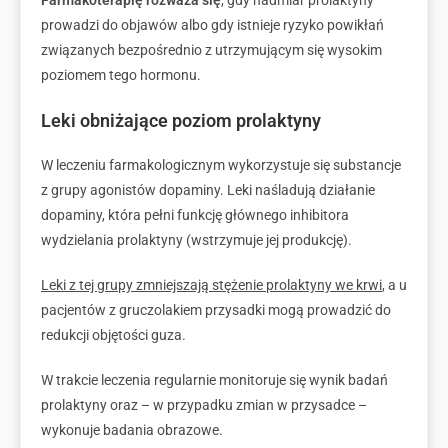
Farmakoterapię rozważa się
, gdy nadmiar prolaktyny
prowadzi do objawów albo gdy istnieje ryzyko powikłań
związanych bezpośrednio z utrzymującym się wysokim
poziomem tego hormonu.
Leki obniżające poziom prolaktyny
W leczeniu farmakologicznym wykorzystuje się substancje
z grupy agonistów dopaminy. Leki naśladują działanie
dopaminy, która pełni funkcję głównego inhibitora
wydzielania prolaktyny (wstrzymuje jej produkcję).
Leki z tej grupy zmniejszają stężenie prolaktyny we krwi
, a u
pacjentów z gruczolakiem przysadki mogą prowadzić do
redukcji objętości guza.
W trakcie leczenia regularnie monitoruje się wynik badań
prolaktyny oraz – w przypadku zmian w przysadce –
wykonuje badania obrazowe.