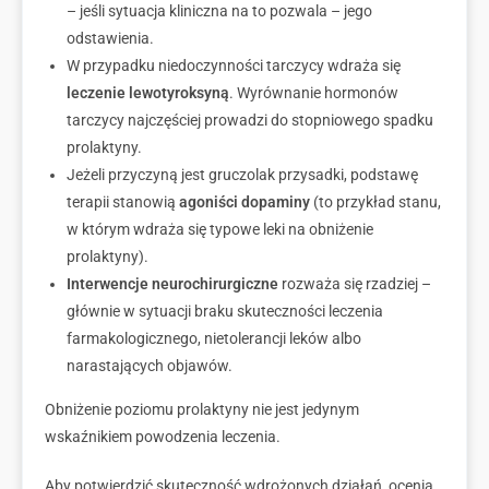
– jeśli sytuacja kliniczna na to pozwala – jego
odstawienia.
W przypadku niedoczynności tarczycy wdraża się
leczenie lewotyroksyną
. Wyrównanie hormonów
tarczycy najczęściej prowadzi do stopniowego spadku
prolaktyny.
Jeżeli przyczyną jest gruczolak przysadki, podstawę
terapii stanowią
agoniści dopaminy
(to przykład stanu,
w którym wdraża się typowe leki na obniżenie
prolaktyny).
Interwencje neurochirurgiczne
rozważa się rzadziej –
głównie w sytuacji braku skuteczności leczenia
farmakologicznego, nietolerancji leków albo
narastających objawów.
Obniżenie poziomu prolaktyny nie jest jedynym
wskaźnikiem powodzenia leczenia.
Aby potwierdzić skuteczność wdrożonych działań, ocenia