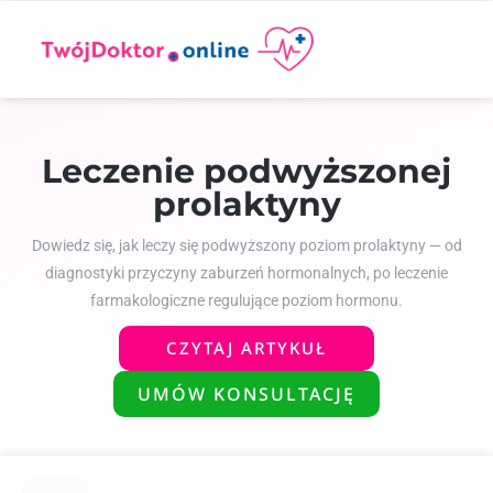
Leczenie podwyższonej
prolaktyny
Dowiedz się, jak leczy się podwyższony poziom prolaktyny — od
diagnostyki przyczyny zaburzeń hormonalnych, po leczenie
farmakologiczne regulujące poziom hormonu.
CZYTAJ ARTYKUŁ
UMÓW KONSULTACJĘ