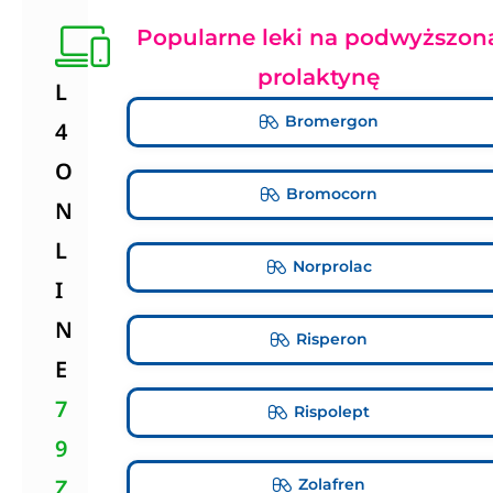
Popularne leki na podwyższon
prolaktynę
L
Bromergon
4
O
Bromocorn
N
L
Norprolac
I
N
Risperon
E
7
Rispolept
9
Z
Zolafren