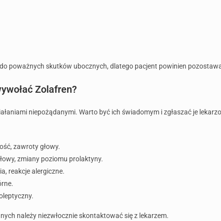
do poważnych skutków ubocznych, dlatego pacjent powinien pozostawać
wywołać Zolafren?
iałaniami niepożądanymi. Warto być ich świadomym i zgłaszać je lekarzo
ość, zawroty głowy.
łowy, zmiany poziomu prolaktyny.
, reakcje alergiczne.
órne.
oleptyczny.
ych należy niezwłocznie skontaktować się z lekarzem.