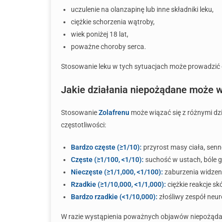
uczulenie na olanzapinę lub inne składniki leku,
ciężkie schorzenia wątroby,
wiek poniżej 18 lat,
poważne choroby serca.
Stosowanie leku w tych sytuacjach może prowadzić 
Jakie działania niepożądane może 
Stosowanie
Zolafrenu
może wiązać się z różnymi dz
częstotliwości:
Bardzo częste (≥1/10):
przyrost masy ciała, senn
Częste (≥1/100, <1/10):
suchość w ustach, bóle g
Nieczęste (≥1/1,000, <1/100):
zaburzenia widzenia
Rzadkie (≥1/10,000, <1/1,000):
ciężkie reakcje sk
Bardzo rzadkie (<1/10,000):
złośliwy zespół neur
W razie wystąpienia poważnych objawów niepożądan