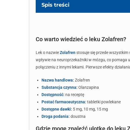
Spis treści
Co warto wiedzieć o leku Zolafren?
Lek o nazwie
Zolafren
stosuje się przede wszystkim 
wpływie na neuroprzekaźniki w mózgu, co pomaga us
połączeniu z innymi lekami. Pierwsze efekty działania
Nazwa handlowa:
Zolafren
Substancja czynna:
Olanzapina
Dostępność:
na receptę
Postać farmaceutyczna:
tabletki powlekane
Dostępne dawki:
5 mg, 10 mg, 15 mg
Droga podania:
doustna
Gdzie mogę znaleźć ulotkę do leku 