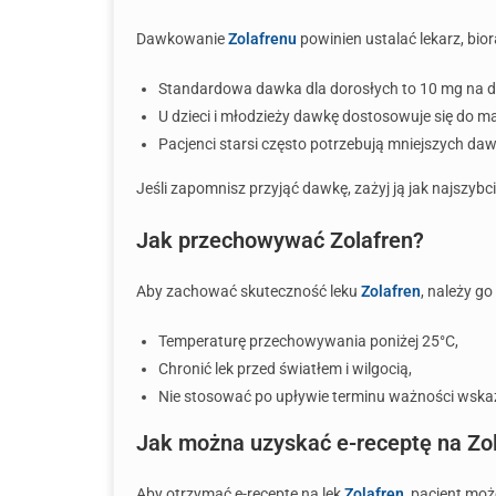
Dawkowanie
Zolafrenu
powinien ustalać lekarz, bi
Standardowa dawka dla dorosłych to 10 mg na do
U dzieci i młodzieży dawkę dostosowuje się do ma
Pacjenci starsi często potrzebują mniejszych daw
Jeśli zapomnisz przyjąć dawkę, zażyj ją jak najszybc
Jak przechowywać Zolafren?
Aby zachować skuteczność leku
Zolafren
, należy g
Temperaturę przechowywania poniżej 25°C,
Chronić lek przed światłem i wilgocią,
Nie stosować po upływie terminu ważności wsk
Jak można uzyskać e-receptę na Zo
Aby otrzymać e-receptę na lek
Zolafren
, pacjent mo