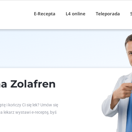
E-Recepta
L4 online
Teleporada
a Zolafren
tę i kończy Ci się lek? Umów się
 a lekarz wystawi e-receptę, byś