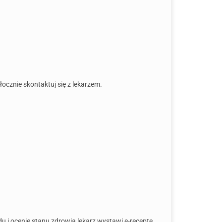
łocznie skontaktuj się z lekarzem.
 i ocenie stanu zdrowia lekarz wystawi e-receptę,