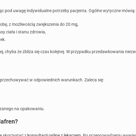
orąc pod uwagę indywidualne potrzeby pacjenta. Ogólne wytyczne mówią:
bę, z możliwością zwiększenia do 20 mg,
sy ciała i stanu zdrowia,
ek.
iej, chyba że zbliża się czas kolejnej. W przypadku przedawkowania niezw
o przechowywać w odpowiednich warunkach. Zaleca się:
azanego na opakowaniu.
lafren?
że skorzystać z
konsultacji online z lekarzem
. Po przeprowadzeniu wywiadu