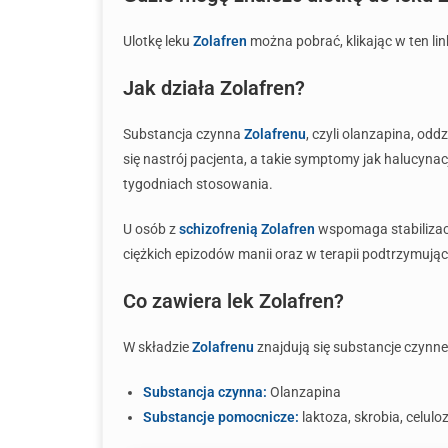
Ulotkę leku
Zolafren
można pobrać, klikając w ten lin
Jak działa Zolafren?
Substancja czynna
Zolafrenu
, czyli olanzapina, o
się nastrój pacjenta, a takie symptomy jak halucynacj
tygodniach stosowania.
U osób z
schizofrenią
Zolafren
wspomaga stabilizacj
ciężkich epizodów manii oraz w terapii podtrzymując
Co zawiera lek Zolafren?
W składzie
Zolafrenu
znajdują się substancje czynne
Substancja czynna:
Olanzapina
Substancje pomocnicze:
laktoza, skrobia, celulo