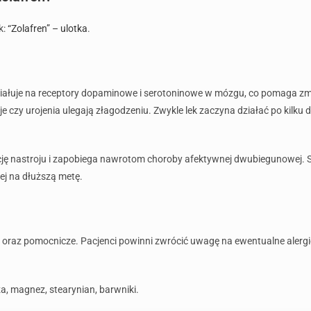
k:
“Zolafren” – ulotka
.
ddziałuje na receptory dopaminowe i serotoninowe w mózgu, co pomaga z
e czy urojenia ulegają złagodzeniu. Zwykle lek zaczyna działać po kilku dn
ę nastroju i zapobiega nawrotom choroby afektywnej dwubiegunowej. S
ej na dłuższą metę.
 oraz pomocnicze. Pacjenci powinni zwrócić uwagę na ewentualne alergie 
za, magnez, stearynian, barwniki.