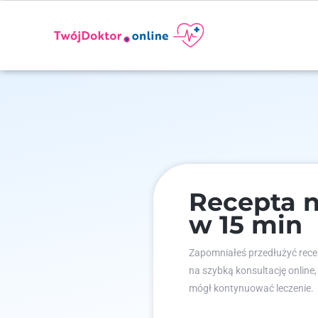
Recepta n
w 15 min
Zapomniałeś przedłużyć recep
na szybką konsultację online,
mógł kontynuować leczenie.