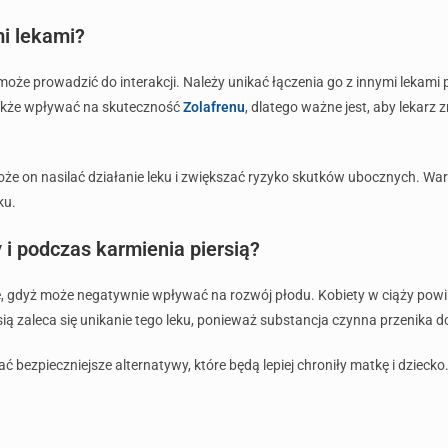
mi lekami?
może prowadzić do interakcji. Należy unikać łączenia go z innymi lekam
także wpływać na skuteczność
Zolafrenu
, dlatego ważne jest, aby lekarz
oże on nasilać działanie leku i zwiększać ryzyko skutków ubocznych. Wa
ku.
 i podczas karmienia piersią?
, gdyż może negatywnie wpływać na rozwój płodu. Kobiety w ciąży powi
sią zaleca się unikanie tego leku, ponieważ substancja czynna przenika d
ć bezpieczniejsze alternatywy, które będą lepiej chroniły matkę i dziecko