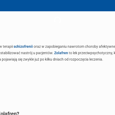
w terapii
schizofrenii
oraz w zapobieganiu nawrotom choroby afektywnej 
tabilizować nastrój u pacjentów.
Zolafren
to lek przeciwpsychotyczny, 
 pojawiają się zwykle już po kilku dniach od rozpoczęcia leczenia.
Zolafren?