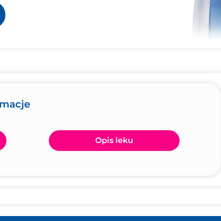
rmacje
Opis leku