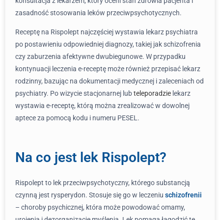
konsultacja z lekarzem, który oceni stan zdrowia pacjenta i
zasadność stosowania leków przeciwpsychotycznych.
Receptę na Rispolept najczęściej wystawia lekarz psychiatra
po postawieniu odpowiedniej diagnozy, takiej jak schizofrenia
czy zaburzenia afektywne dwubiegunowe. W przypadku
kontynuacji leczenia e-receptę może również przepisać lekarz
rodzinny, bazując na dokumentacji medycznej i zaleceniach od
psychiatry. Po wizycie stacjonarnej lub
teleporadzie
lekarz
wystawia e-receptę, którą można zrealizować w dowolnej
aptece za pomocą kodu i numeru PESEL.
Na co jest lek Rispolept?
Rispolept to lek przeciwpsychotyczny, którego substancją
czynną jest rysperydon. Stosuje się go w leczeniu
schizofrenii
– choroby psychicznej, która może powodować omamy,
urojenia i dezorganizację myślenia. Lek pomaga łagodzić te