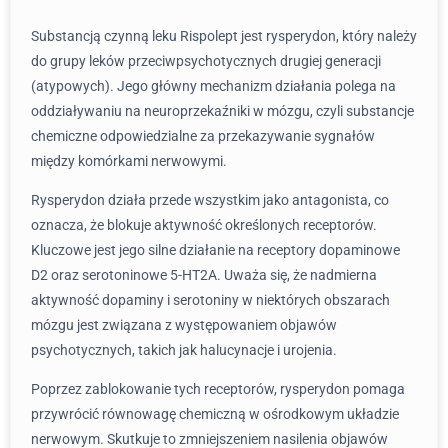
Substancją czynną leku Rispolept jest rysperydon, który należy
do grupy leków przeciwpsychotycznych drugiej generacji
(atypowych). Jego główny mechanizm działania polega na
oddziaływaniu na neuroprzekaźniki w mózgu, czyli substancje
chemiczne odpowiedzialne za przekazywanie sygnałów
między komórkami nerwowymi.
Rysperydon działa przede wszystkim jako antagonista, co
oznacza, że blokuje aktywność określonych receptorów.
Kluczowe jest jego silne działanie na receptory dopaminowe
D2 oraz serotoninowe 5-HT2A. Uważa się, że nadmierna
aktywność dopaminy i serotoniny w niektórych obszarach
mózgu jest związana z występowaniem objawów
psychotycznych, takich jak halucynacje i urojenia.
Poprzez zablokowanie tych receptorów, rysperydon pomaga
przywrócić równowagę chemiczną w ośrodkowym układzie
nerwowym. Skutkuje to zmniejszeniem nasilenia objawów