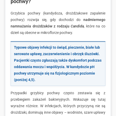
pochwy?
Grzybica pochwy (kandydoza, drożdżakowe zapalenie
pochwy) rozwija się, gdy dochodzi do
nadmiernego
namnażania drożdżaków
z rodzaju
Candida
,
które na co
dzień są obecne w mikroflorze pochwy.
Typowe objawy infekcji to świąd, pieczenie, białe lub
serowate upławy, zaczerwienienie i obrzęk śluzówki.
Pacjentki często zgłaszają także dyskomfort podczas
oddawania moczu i współżycia. W kandydozie pH
pochwy utrzymuje się na fizjologicznym poziomie
(poniżej 4,5).
Przypadki grzybicy pochwy często zestawia się z
przebiegiem zakażeń bakteryjnych. Wskazuje się tutaj
wyraźne różnice. W infekcjach, których przyczyną nie są
drożdżaki, dominują inne objawy – wodniste, szare upławy