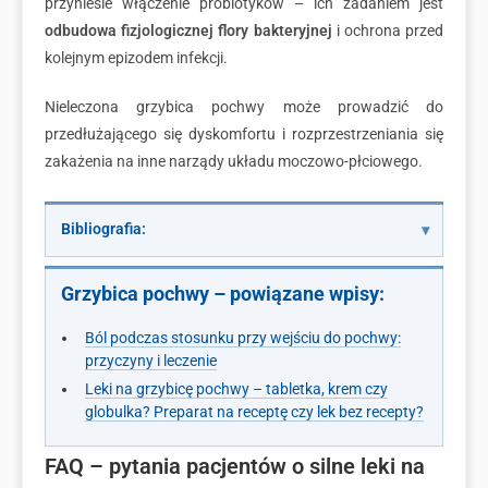
przyniesie włączenie probiotyków – ich zadaniem jest
odbudowa fizjologicznej flory bakteryjnej
i ochrona przed
kolejnym epizodem infekcji.
Nieleczona grzybica pochwy może prowadzić do
przedłużającego się dyskomfortu i rozprzestrzeniania się
zakażenia na inne narządy układu moczowo-płciowego.
Bibliografia:
Grzybica pochwy – powiązane wpisy:
Ból podczas stosunku przy wejściu do pochwy:
przyczyny i leczenie
Leki na grzybicę pochwy – tabletka, krem czy
globulka? Preparat na receptę czy lek bez recepty?
FAQ – pytania pacjentów o silne leki na