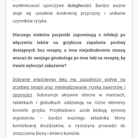
wyeliminować uporczywe
dolegliwości
. Bardzo ważne
staje się ustalenie konkretnej przyczyny i unikanie
czynników ryzyka.
Dlaczego niektóre pacjentki zapominają o infekcji po
włączeniu leków na grzybicze zapalenie pochwy
dostępnych bez recepty, a inne niejednokrotnie muszą
wracać do swojego ginekologa po inne leki na receptę, by
trwale wyleczyć zakażenie?
Dobranie właściwego leku ma zasadniczy wpływ na
przebieg terapii oraz minimalizowanie ryzyka nawrotów i
oporności
. Substancje aktywne obecne w maściach,
tabletkach i globulkach oddziałują na różne elementy
komórki grzyba. Przykładowo: azole blokują syntezę
ergosterolu – bardzo ważnego składnika błony
komórkowej drożdżaków, a nystatyna prowadzi do
zniszczenia błony i śmierci komórki.