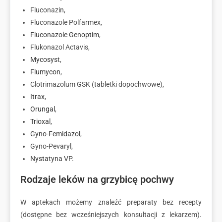
Fluconazin,
Fluconazole Polfarmex,
Fluconazole Genoptim
,
Flukonazol Actavis,
Mycosyst
,
Flumycon
,
Clotrimazolum GSK (tabletki dopochwowe),
Itrax
,
Orungal
,
Trioxal
,
Gyno-Femidazol
,
Gyno-Pevaryl,
Nystatyna VP
.
Rodzaje leków na grzybicę pochwy
W aptekach możemy znaleźć preparaty bez recepty
(dostępne bez wcześniejszych konsultacji z lekarzem).