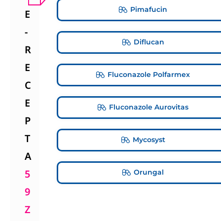
Pimafucin
E
-
Diflucan
R
E
Fluconazole Polfarmex
C
E
Fluconazole Aurovitas
P
T
Mycosyst
A
5
Orungal
9
Z