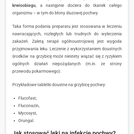
krwioobiegu
, a następnie dociera do tkanek całego
organizmu – w tym do błony śluzowej pochwy.
Taka forma podania preparatu jest stosowana w leczeniu
nawracających, rozległych lub trudnych do wyleczenia
zakażeń. Zaletą terapii ogólnoustrojowej jest wygoda
przyjmowania leku. Leczenie z wykorzystaniem doustnych
środków na grzybicę może niestety wiązać się z ryzykiem
ogólnych działań niepożądanych (m.in. ze strony
przewodu pokarmowego).
Przykładowe tabletki doustne na grzybicę pochwy:
Flucofast,
Fluconazin,
Mycosyst,
Orungal.
Jak stosować leki na infekcję pochwy?