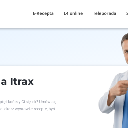
E-Recepta
L4 online
Teleporada
a Itrax
tę i kończy Ci się lek? Umów się
 a lekarz wystawi e-receptę, byś