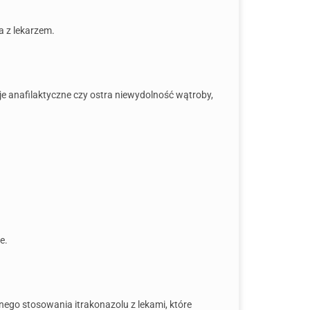
a z lekarzem.
je anafilaktyczne czy ostra niewydolność wątroby,
e.
nego stosowania itrakonazolu z lekami, które