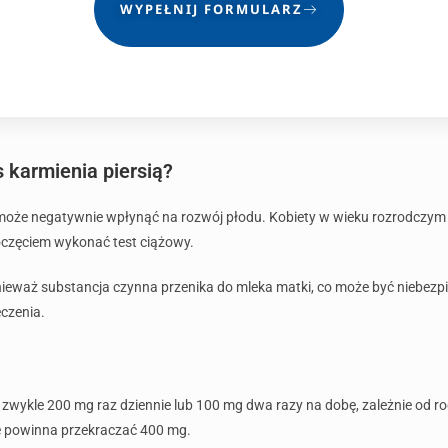
WYPEŁNIJ FORMULARZ
s karmienia piersią?
yż może negatywnie wpłynąć na rozwój płodu. Kobiety w wieku rozrodcz
oczęciem wykonać test ciążowy.
ponieważ substancja czynna przenika do mleka matki, co może być niebez
eczenia.
wykle 200 mg raz dziennie lub 100 mg dwa razy na dobę, zależnie od rodz
 powinna przekraczać 400 mg.