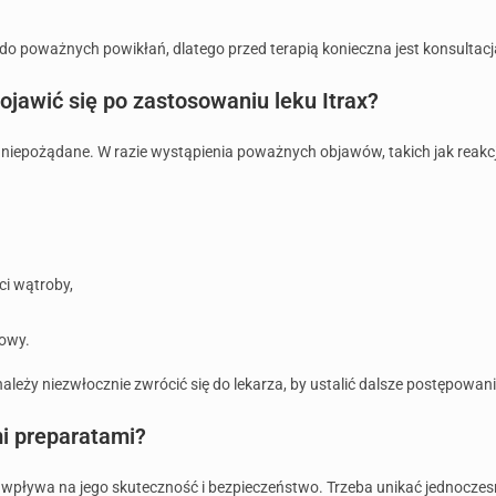
o poważnych powikłań, dlatego przed terapią konieczna jest konsultacj
jawić się po zastosowaniu leku Itrax?
a niepożądane. W razie wystąpienia poważnych objawów, takich jak reakc
i wątroby,
owy.
ży niezwłocznie zwrócić się do lekarza, by ustalić dalsze postępowani
mi preparatami?
o wpływa na jego skuteczność i bezpieczeństwo. Trzeba unikać jednoczes