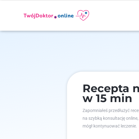
Recepta n
w 15 min
Zapomniałeś przedłużyć recep
na szybką konsultację online,
mógł kontynuować leczenie.