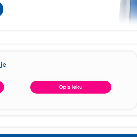
je
Opis leku