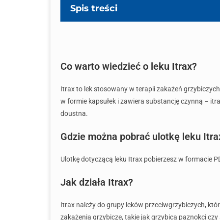
Spis treści
Co warto wiedzieć o leku Itrax?
Itrax to lek stosowany w terapii zakażeń grzybiczyc
w formie kapsułek i zawiera substancję czynną – itr
doustna.
Gdzie można pobrać ulotkę leku Itra
Ulotkę dotyczącą leku Itrax pobierzesz w formacie PDF
Jak działa Itrax?
Itrax należy do grupy leków przeciwgrzybiczych, któ
zakażenia grzybicze, takie jak grzybica paznokci czy