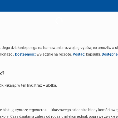
h. Jego działanie polega na hamowaniu rozwoju grzybów, co umożliwia sk
akonazol.
Dostępność:
wyłącznie na receptę.
Postać:
kapsułki.
Dostępne
x?
, klikając w ten link:
Itrax – ulotka
.
re blokują syntezę ergosterolu – kluczowego składnika błony komórkowej 
 skóry. Czas działania zależy od rodzaju infekcji, jednak poprawę zwykle 