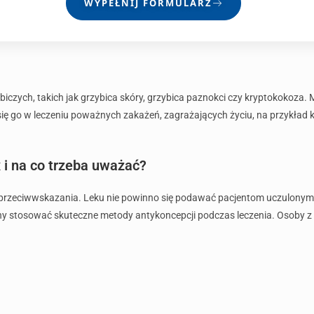
WYPEŁNIJ FORMULARZ
iczych, takich jak grzybica skóry, grzybica paznokci czy kryptokokoza. 
się go w leczeniu poważnych zakażeń, zagrażających życiu, na przykł
 i na co trzeba uważać?
 przeciwwskazania. Leku nie powinno się podawać pacjentom uczulonym 
ny stosować skuteczne metody antykoncepcji podczas leczenia. Osoby z