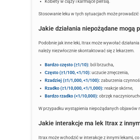
Kobiety w ciąży i karmiące piersią.
Stosowanie leku w tych sytuacjach może prowadzić d
Jakie działania niepożądane mogą po
Podobnie jak inne leki, Itrax może wywołać działani
należy niezwłocznie skontaktować się z lekarzem.
Bardzo często (≥1/10):
ból brzucha,
Często (≥1/100, <1/10):
uczucie zmęczenia,
Rzadziej (≥1/1,000, <1/100):
zaburzenia czynnośc
Rzadko (≥1/10,000, <1/1,000):
reakcje skórne,
Bardzo rzadko (<1/10,000):
obrzęk naczynioruch
W przypadku wystąpienia niepożądanych objawów nale
Jakie interakcje ma lek Itrax z inny
Itrax może wchodzić w interakcje z innymi lekami, c