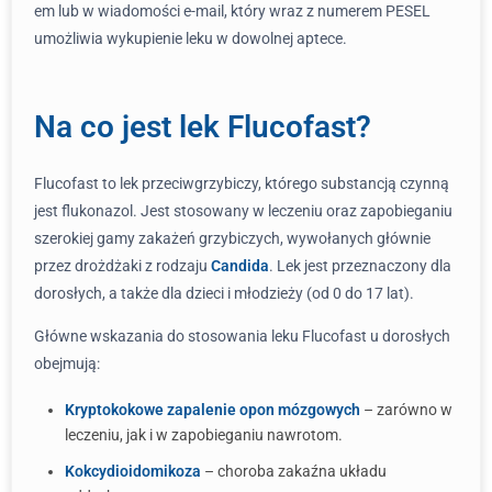
em lub w wiadomości e-mail, który wraz z numerem PESEL
umożliwia wykupienie leku w dowolnej aptece.
Na co jest lek Flucofast?
Flucofast to lek przeciwgrzybiczy, którego substancją czynną
jest flukonazol. Jest stosowany w leczeniu oraz zapobieganiu
szerokiej gamy zakażeń grzybiczych, wywołanych głównie
przez drożdżaki z rodzaju
Candida
. Lek jest przeznaczony dla
dorosłych, a także dla dzieci i młodzieży (od 0 do 17 lat).
Główne wskazania do stosowania leku Flucofast u dorosłych
obejmują:
Kryptokokowe zapalenie opon mózgowych
– zarówno w
leczeniu, jak i w zapobieganiu nawrotom.
Kokcydioidomikoza
– choroba zakaźna układu