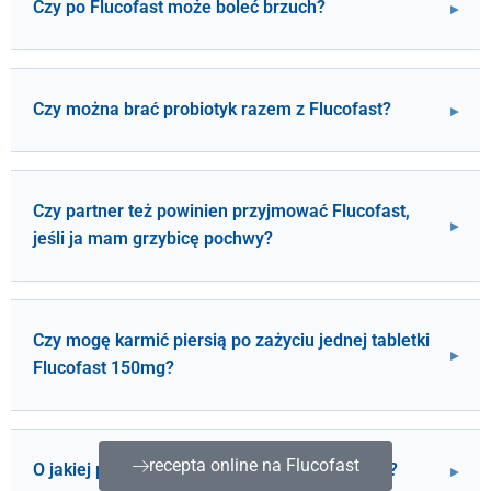
Czy po Flucofast może boleć brzuch?
Czy można brać probiotyk razem z Flucofast?
Czy partner też powinien przyjmować Flucofast,
jeśli ja mam grzybicę pochwy?
Czy mogę karmić piersią po zażyciu jednej tabletki
Flucofast 150mg?
recepta online na Flucofast
O jakiej porze dnia najlepiej przyjąć Flucofast?