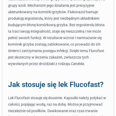
grupy azoli. Mechanizm jego działania jest precyzyjnie
ukierunkowany na komórki grzybów. Flukonazol hamuje
produkcję ergosterolu, który jest niezbędnym składnikiem
budującym błonę komórkową grzyba. Bez ergosterolu błona
ta traci swoją integralność, staje się nieszczelna i nie może
pełnić swoich funkcji. W rezultacie wzrost i namnażanie się
komórek grzyba zostają zablokowane, co prowadzi do ich
śmierci i zatrzymania postępu infekcji. Dzięki temu Flucofast
jest skuteczny w leczeniu zakażeń, zwłaszcza tych
wywołanych przez drożdżaki z rodzaju
Candida
.
Jak stosuje się lek Flucofast?
Lek Flucofast stosuje się doustnie. Kapsułki należy połykać w
całości, popijając wodą, raz na dobę. Można je przyjmować
niezależnie od posiłków. Dawkowanie oraz czas trwania