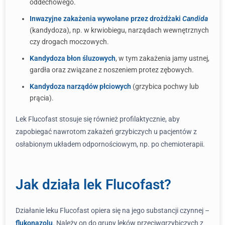
oddechowego.
Inwazyjne zakażenia wywołane przez drożdżaki
Candida
(kandydoza), np. w krwiobiegu, narządach wewnętrznych
czy drogach moczowych.
Kandydoza błon śluzowych
, w tym zakażenia jamy ustnej,
gardła oraz związane z noszeniem protez zębowych.
Kandydoza narządów płciowych
(grzybica pochwy lub
prącia).
Lek Flucofast stosuje się również profilaktycznie, aby
zapobiegać nawrotom zakażeń grzybiczych u pacjentów z
osłabionym układem odpornościowym, np. po chemioterapii.
Jak działa lek Flucofast?
Działanie leku Flucofast opiera się na jego substancji czynnej –
flukonazolu
. Należy on do grupy leków przeciwgrzybiczych z