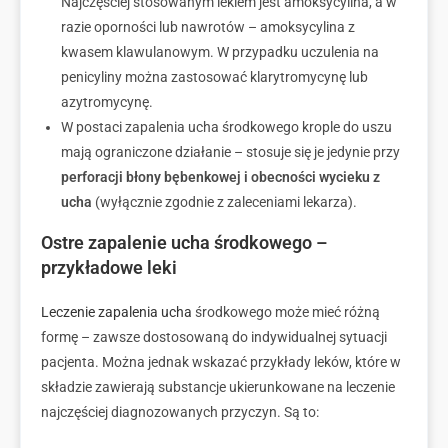
Najczęściej stosowanym lekiem jest amoksycylina, a w
razie oporności lub nawrotów – amoksycylina z
kwasem klawulanowym. W przypadku uczulenia na
penicyliny można zastosować klarytromycynę lub
azytromycynę.
W postaci zapalenia ucha środkowego krople do uszu
mają ograniczone działanie – stosuje się je jedynie przy
perforacji błony bębenkowej
i obecności wycieku z
ucha
(wyłącznie zgodnie z zaleceniami lekarza).
Ostre zapalenie ucha środkowego –
przykładowe leki
Leczenie zapalenia ucha
środkowego może mieć różną
formę – zawsze dostosowaną do indywidualnej sytuacji
pacjenta. Można jednak wskazać przykłady leków, które w
składzie zawierają substancje ukierunkowane na leczenie
najczęściej diagnozowanych przyczyn. Są to: