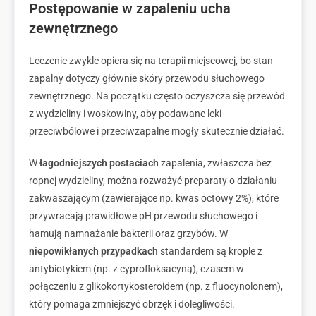
Postępowanie w zapaleniu ucha
zewnętrznego
Leczenie zwykle opiera się na terapii miejscowej, bo stan
zapalny dotyczy głównie skóry przewodu słuchowego
zewnętrznego. Na początku często oczyszcza się przewód
z wydzieliny i woskowiny, aby podawane leki
przeciwbólowe i przeciwzapalne mogły skutecznie działać.
W
łagodniejszych postaciach
zapalenia, zwłaszcza bez
ropnej wydzieliny, można rozważyć preparaty o działaniu
zakwaszającym (zawierające np. kwas octowy 2%), które
przywracają prawidłowe pH przewodu słuchowego i
hamują namnażanie bakterii oraz grzybów. W
niepowikłanych przypadkach
standardem są krople z
antybiotykiem (np. z cyprofloksacyną), czasem w
połączeniu z glikokortykosteroidem (np. z fluocynolonem),
który pomaga zmniejszyć obrzęk i dolegliwości.