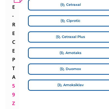
Cetraxal
E
-
Ciprotic
R
E
Cetraxal Plus
C
E
Amotaks
P
T
Duomox
A
5
Amoksiklav
9
Z