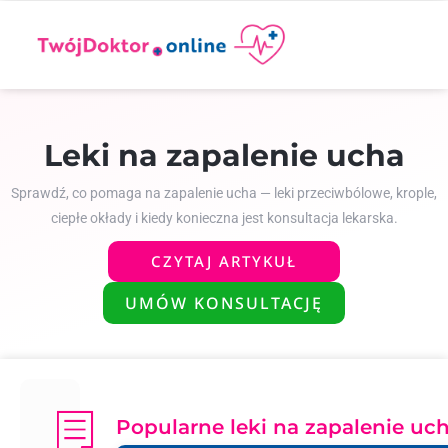
Leki na zapalenie ucha
Sprawdź, co pomaga na zapalenie ucha — leki przeciwbólowe, krople,
ciepłe okłady i kiedy konieczna jest konsultacja lekarska.
CZYTAJ ARTYKUŁ
UMÓW KONSULTACJĘ
Popularne leki na zapalenie uc