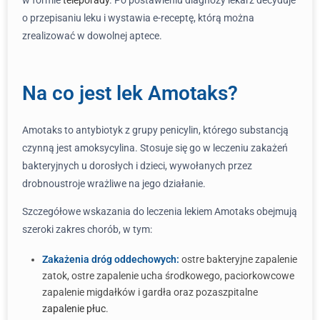
w formie
teleporady
. Po postawieniu diagnozy lekarz decyduje
o przepisaniu leku i wystawia e-receptę, którą można
zrealizować w dowolnej aptece.
Na co jest lek Amotaks?
Amotaks to antybiotyk z grupy penicylin, którego substancją
czynną jest amoksycylina. Stosuje się go w leczeniu zakażeń
bakteryjnych u dorosłych i dzieci, wywołanych przez
drobnoustroje wrażliwe na jego działanie.
Szczegółowe wskazania do leczenia lekiem Amotaks obejmują
szeroki zakres chorób, w tym:
Zakażenia dróg oddechowych:
ostre bakteryjne zapalenie
zatok, ostre zapalenie ucha środkowego, paciorkowcowe
zapalenie migdałków i gardła oraz pozaszpitalne
zapalenie płuc
.