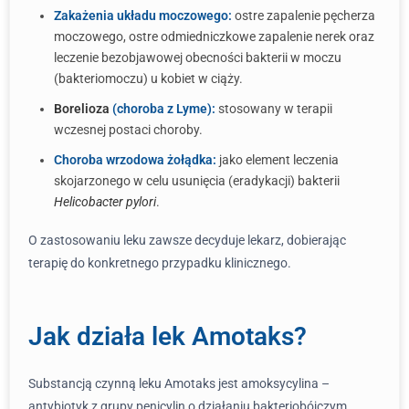
Zakażenia układu moczowego:
ostre zapalenie pęcherza
moczowego, ostre odmiedniczkowe zapalenie nerek oraz
leczenie bezobjawowej obecności bakterii w moczu
(bakteriomoczu) u kobiet w ciąży.
Borelioza
(choroba z Lyme):
stosowany w terapii
wczesnej postaci choroby.
Choroba wrzodowa żołądka:
jako element leczenia
skojarzonego w celu usunięcia (eradykacji) bakterii
Helicobacter pylori
.
O zastosowaniu leku zawsze decyduje lekarz, dobierając
terapię do konkretnego przypadku klinicznego.
Jak działa lek Amotaks?
Substancją czynną leku Amotaks jest amoksycylina –
antybiotyk z grupy penicylin o działaniu bakteriobójczym.