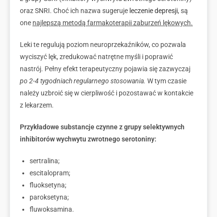
oraz SNRI. Choć ich nazwa sugeruje
leczenie depresji
, są
one
najlepszą metodą farmakoterapii zaburzeń lękowych.
Leki te regulują poziom neuroprzekaźników, co pozwala
wyciszyć lęk, zredukować natrętne myśli i poprawić
nastrój. Pełny efekt terapeutyczny pojawia się zazwyczaj
po 2-4 tygodniach regularnego stosowania.
W tym czasie
należy uzbroić się w cierpliwość i pozostawać w kontakcie
z lekarzem.
Przykładowe substancje czynne z grupy selektywnych
inhibitorów wychwytu zwrotnego serotoniny:
sertralina;
escitalopram;
fluoksetyna;
paroksetyna;
fluwoksamina.