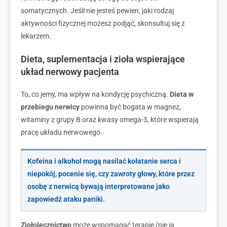
somatycznych. Jeśli nie jesteś pewien, jaki rodzaj
aktywności fizycznej możesz podjąć, skonsultuj się z
lekarzem.
Dieta, suplementacja i zioła wspierające
układ nerwowy pacjenta
To, co jemy, ma wpływ na kondycję psychiczną.
Dieta w
przebiegu nerwicy
powinna być bogata w magnez,
witaminy z grupy B oraz kwasy omega-3, które wspierają
pracę układu nerwowego.
Kofeina i alkohol mogą nasilać kołatanie serca i
niepokój, pocenie się, czy zawroty głowy, które przez
osobę z nerwicą bywają interpretowane jako
zapowiedź ataku paniki.
Ziołolecznictwo
może wspomagać terapię (nie ją