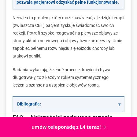
pozwala pacjentowi odzyskać pełne funkcjonowanie.
Nerwica to problem, który może nawracać, ale dzięki terapii
(zwłaszcza CBT)
pacjent zyskuje świadomość swoich
reakcji. Potrafi szybko reagować na pierwsze objawy ze
strony układu nerwowego i objawy fizyczne nerwicy. Umie
zapobiec pełnemu rozwinięciu się epizodu choroby lub
atakowi paniki.
Badania wykazują, że choć proces zdrowienia bywa
długotrwały, to z każdym rokiem systematycznego
leczenia szanse na ustąpienie objawów rosną.
Bibliografia:
FAQ – Najczęściej zadawane pytania
umów teleporadę z L4 teraz!
Jak długo trwa leczenie nerwicy lękowej?