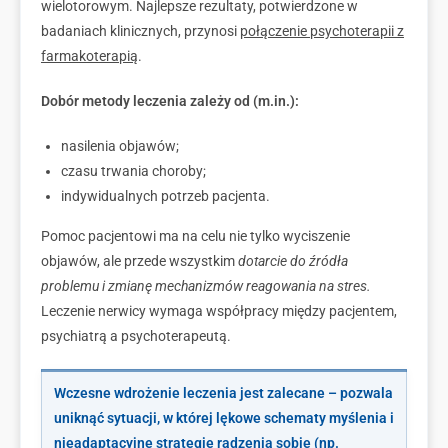
wielotorowym. Najlepsze rezultaty, potwierdzone w
badaniach klinicznych, przynosi
połączenie psychoterapii z
farmakoterapią
.
Dobór metody leczenia zależy od (m.in.):
nasilenia objawów;
czasu trwania choroby;
indywidualnych potrzeb pacjenta.
Pomoc pacjentowi ma na celu nie tylko wyciszenie
objawów, ale przede wszystkim
dotarcie do źródła
problemu i zmianę mechanizmów reagowania na stres.
Leczenie nerwicy wymaga współpracy między pacjentem,
psychiatrą a psychoterapeutą.
Wczesne wdrożenie leczenia
jest zalecane
– pozwala
uniknąć sytuacji, w której
lękowe schematy myślenia
i
nieadaptacyjne strategie radzenia sobie (np.