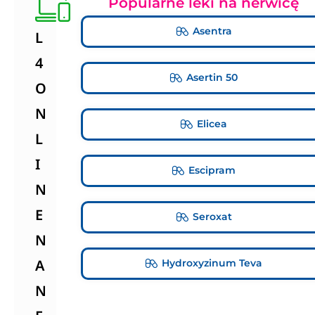
Popularne leki na nerwicę
Asentra
L
4
Asertin 50
O
N
Elicea
L
I
Escipram
N
E
Seroxat
N
A
Hydroxyzinum Teva
N