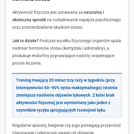
Aktywność fizyczna jest uznawana za
naturalny i
skuteczny
sposób
na rozładowanie napięcia psychicznego
oraz przeciwdziałanie skutkom stresu.
Jak to działa?
Podczas wysiłku fizycznego organizm spala
nadmiar hormonów stresu (
kortyzolu
i adrenaliny), a
produkuje endorfiny poprawiające nastrój i wspierające
proces leczenia.
Trening trwający 20 minut trzy razy w tygodniu (przy
intensywności 60–90% tętna maksymalnego) istotnie
zmniejsza nasilenie objawów lękowych. Z kolei brak
aktywności fizycznej jest wymieniany jako jeden z
czynników ryzyka sprzyjających rozwojowi lęku.
Regularne spacery, bieganie czy joga pomagają przywrócić
równowagę i odwracają uwagę od objawów