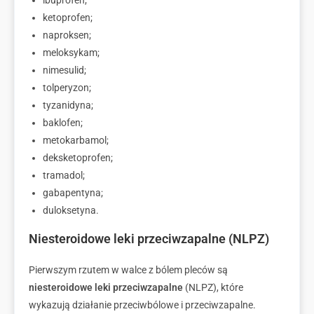
ibuprofen;
ketoprofen;
naproksen;
meloksykam;
nimesulid;
tolperyzon;
tyzanidyna;
baklofen;
metokarbamol;
deksketoprofen;
tramadol;
gabapentyna;
duloksetyna.
Niesteroidowe leki przeciwzapalne (NLPZ)
Pierwszym rzutem w walce z bólem pleców są
niesteroidowe leki przeciwzapalne
(NLPZ), które
wykazują działanie przeciwbólowe i przeciwzapalne.