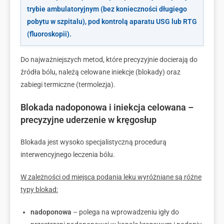
trybie ambulatoryjnym (bez konieczności długiego
pobytu w szpitalu), pod kontrolą aparatu USG lub RTG
(fluoroskopii).
Do najważniejszych metod, które precyzyjnie docierają do
źródła bólu, należą celowane iniekcje (blokady) oraz
zabiegi termiczne (termolezja).
Blokada nadoponowa i iniekcja celowana –
precyzyjne uderzenie w kręgosłup
Blokada jest wysoko specjalistyczną procedurą
interwencyjnego leczenia bólu.
W zależności od miejsca podania leku wyróżniane są różne
typy blokad:
nadoponowa
– polega na wprowadzeniu igły do