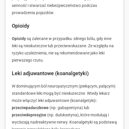
senność i stwarzać niebezpieczeństwo podczas
prowadzenia pojazdów.
Opioidy
Opioidy
są zalecane w przypadku: silnego bólu, gdy inne
leki są nieskuteczne lub przeciwwskazane. Ze względu na
ryzyko uzależnienia, nie są rekomendowane jako leki
pierwszego rzutu.
Leki adjuwantowe (koanalgetyki)
W dominującym ból neuropatycznym (piekącym, palącym)
standardowe leki mogą być nieskuteczne. Wtedy lekarz
może włączyć leki adjuwantowe (koanalgetyki)
:
przeciwpadaczkowe
(np. gabapentyna) lub
przeciwdepresyjne
(np. duloksetyna)
,
które modulują i
wyciszają nadreaktywne nerwy. Koanalgetyki są podstawą