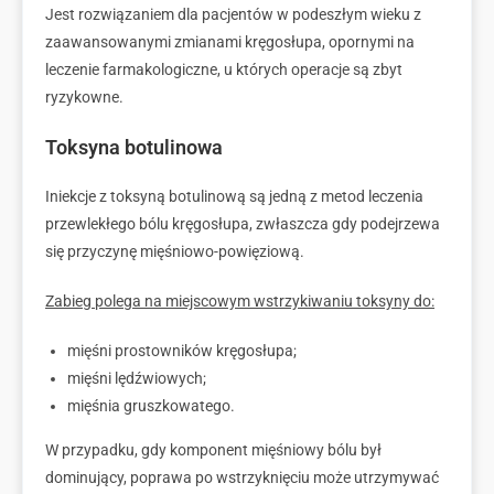
Jest rozwiązaniem dla pacjentów w podeszłym wieku z
zaawansowanymi zmianami kręgosłupa, opornymi na
leczenie farmakologiczne, u których operacje są zbyt
ryzykowne.
Toksyna botulinowa
Iniekcje z toksyną botulinową są jedną z metod leczenia
przewlekłego bólu kręgosłupa, zwłaszcza gdy podejrzewa
się przyczynę mięśniowo-powięziową.
Zabieg polega na miejscowym wstrzykiwaniu toksyny do:
mięśni prostowników kręgosłupa;
mięśni lędźwiowych;
mięśnia gruszkowatego.
W przypadku, gdy komponent mięśniowy bólu był
dominujący, poprawa po wstrzyknięciu może utrzymywać