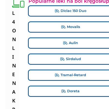
Popularne leki na ból kręgosłu
Diclac 150 Duo
L
4
Movalis
O
N
Aulin
L
I
Sirdalud
N
E
Tramal-Retard
N
A
Doreta
K