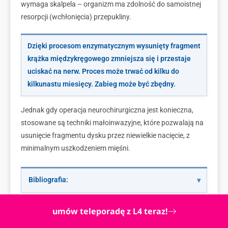
wymaga skalpela – organizm ma zdolność do samoistnej
resorpcji (wchłonięcia) przepukliny.
Dzięki procesom enzymatycznym wysunięty fragment
krążka międzykręgowego zmniejsza się i przestaje
uciskać na nerw. Proces może trwać od kilku do
kilkunastu miesięcy. Zabieg może być zbędny.
Jednak gdy operacja neurochirurgiczna jest konieczna,
stosowane są techniki małoinwazyjne, które pozwalają na
usunięcie fragmentu dysku przez niewielkie nacięcie, z
minimalnym uszkodzeniem mięśni.
Bibliografia:
FAQ – Najczęściej zadawane pytania
umów teleporadę z L4 teraz!