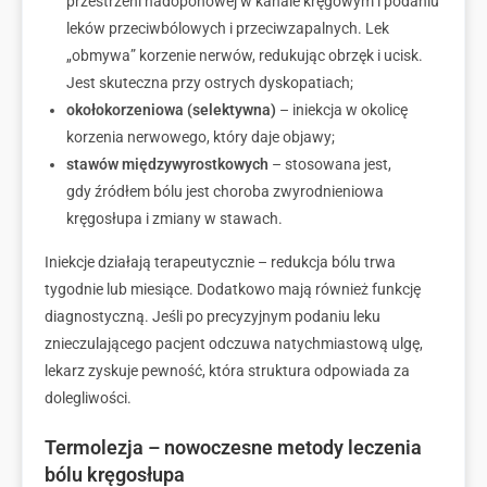
przestrzeni nadoponowej w kanale kręgowym i podaniu
leków przeciwbólowych i przeciwzapalnych. Lek
„obmywa” korzenie nerwów, redukując obrzęk i ucisk.
Jest skuteczna przy ostrych dyskopatiach;
okołokorzeniowa (selektywna)
– iniekcja w okolicę
korzenia nerwowego, który daje objawy;
stawów międzywyrostkowych
– stosowana jest,
gdy źródłem bólu jest choroba zwyrodnieniowa
kręgosłupa i zmiany w stawach.
Iniekcje działają terapeutycznie – redukcja bólu trwa
tygodnie lub miesiące. Dodatkowo mają również funkcję
diagnostyczną. Jeśli po precyzyjnym podaniu leku
znieczulającego pacjent odczuwa natychmiastową ulgę,
lekarz zyskuje pewność, która struktura odpowiada za
dolegliwości.
Termolezja – nowoczesne metody leczenia
bólu kręgosłupa