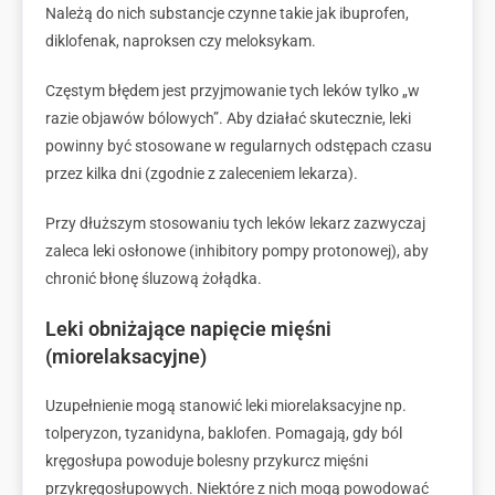
Należą do nich substancje czynne takie jak ibuprofen,
diklofenak, naproksen czy meloksykam.
Częstym błędem jest przyjmowanie tych leków tylko „w
razie objawów bólowych”. Aby działać skutecznie, leki
powinny być stosowane w regularnych odstępach czasu
przez kilka dni (zgodnie z zaleceniem lekarza).
Przy dłuższym stosowaniu tych leków lekarz zazwyczaj
zaleca leki osłonowe (inhibitory pompy protonowej), aby
chronić błonę śluzową żołądka.
Leki obniżające napięcie mięśni
(miorelaksacyjne)
Uzupełnienie mogą stanowić leki miorelaksacyjne np.
tolperyzon, tyzanidyna, baklofen. Pomagają, gdy ból
kręgosłupa powoduje bolesny przykurcz mięśni
przykręgosłupowych. Niektóre z nich mogą powodować