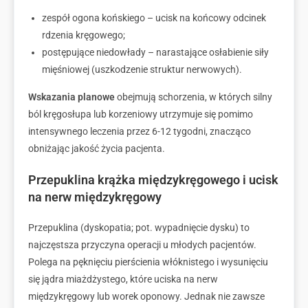
zespół ogona końskiego – ucisk na końcowy odcinek
rdzenia kręgowego;
postępujące niedowłady – narastające osłabienie siły
mięśniowej (uszkodzenie struktur nerwowych).
Wskazania planowe
obejmują schorzenia, w których silny
ból kręgosłupa lub korzeniowy utrzymuje się pomimo
intensywnego leczenia przez 6-12 tygodni, znacząco
obniżając jakość życia pacjenta.
Przepuklina krążka międzykręgowego i ucisk
na nerw międzykręgowy
Przepuklina (dyskopatia; pot. wypadnięcie dysku) to
najczęstsza przyczyna operacji u młodych pacjentów.
Polega na pęknięciu pierścienia włóknistego i wysunięciu
się jądra miażdżystego, które uciska na nerw
międzykręgowy lub worek oponowy. Jednak nie zawsze