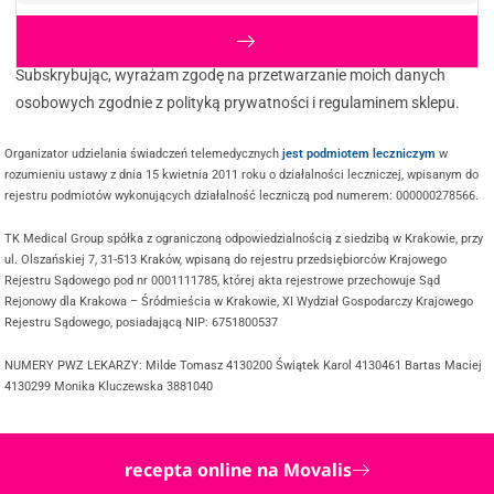
Subskrybując, wyrażam zgodę na przetwarzanie moich danych
osobowych zgodnie z polityką prywatności i regulaminem sklepu.
Organizator udzielania świadczeń telemedycznych
jest podmiotem leczniczym
w
rozumieniu ustawy z dnia 15 kwietnia 2011 roku o działalności leczniczej, wpisanym do
rejestru podmiotów wykonujących działalność leczniczą pod numerem: 000000278566.
TK Medical Group spółka z ograniczoną odpowiedzialnością z siedzibą w Krakowie, przy
ul. Olszańskiej 7, 31-513 Kraków, wpisaną do rejestru przedsiębiorców Krajowego
Rejestru Sądowego pod nr 0001111785, której akta rejestrowe przechowuje Sąd
Rejonowy dla Krakowa – Śródmieścia w Krakowie, XI Wydział Gospodarczy Krajowego
Rejestru Sądowego, posiadającą NIP: 6751800537
NUMERY PWZ LEKARZY: Milde Tomasz 4130200 Świątek Karol 4130461 Bartas Maciej
4130299 Monika Kluczewska 3881040
recepta online na Movalis
@ COPYRIGHT 2025 TWOJDOKTOR.ONLINE