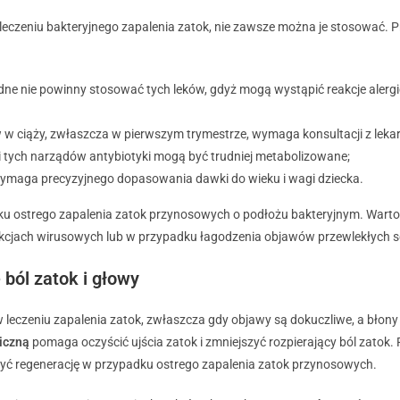
 leczeniu bakteryjnego zapalenia zatok, nie zawsze można je stosować. 
dne nie powinny stosować tych leków, gdyż mogą wystąpić reakcje alergic
w ciąży, zwłaszcza w pierwszym trymestrze, wymaga konsultacji z leka
 tych narządów antybiotyki mogą być trudniej metabolizowane;
ymaga precyzyjnego dopasowania dawki do wieku i wagi dziecka.
dku ostrego zapalenia zatok przynosowych o podłożu bakteryjnym. Warto 
fekcjach wirusowych lub w przypadku łagodzenia objawów przewlekłych s
 ból zatok i głowy
leczeniu zapalenia zatok, zwłaszcza gdy objawy są dokuczliwe, a błon
giczną
pomaga oczyścić ujścia zatok i zmniejszyć rozpierający ból zatok.
zyć regenerację w przypadku ostrego zapalenia zatok przynosowych.