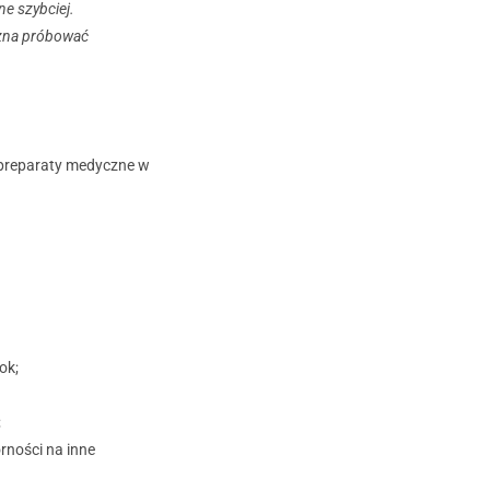
ne szybciej.
ożna próbować
we preparaty medyczne w
ok;
;
rności na inne