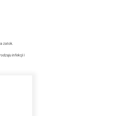
ia zatok.
dzaju infekcji i