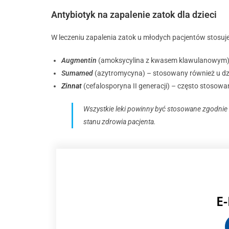
Antybiotyk na zapalenie zatok dla dzieci
W leczeniu zapalenia zatok u młodych pacjentów stosuje 
Augmentin
(amoksycylina z kwasem klawulanowym) – 
Sumamed
(azytromycyna) – stosowany również u dzie
Zinnat
(cefalosporyna II generacji) – często stosowa
Wszystkie leki powinny być stosowane zgodnie z 
stanu zdrowia pacjenta.
E