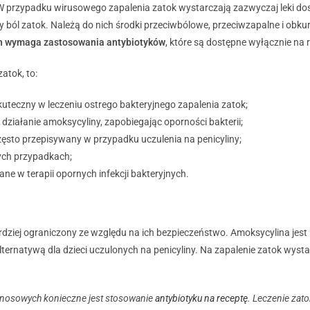
W przypadku wirusowego zapalenia zatok wystarczają zazwyczaj leki dos
cy ból zatok. Należą do nich środki przeciwbólowe, przeciwzapalne i obk
ch wymaga zastosowania antybiotyków
, które są dostępne wyłącznie na 
atok, to:
kuteczny w leczeniu ostrego bakteryjnego zapalenia zatok;
ziałanie amoksycyliny, zapobiegając oporności bakterii;
zęsto przepisywany w przypadku uczulenia na penicyliny;
ych przypadkach;
e w terapii opornych infekcji bakteryjnych.
rdziej ograniczony ze względu na ich bezpieczeństwo. Amoksycylina jest
alternatywą dla dzieci uczulonych na penicyliny. Na zapalenie zatok wy
ynosowych konieczne jest stosowanie
antybiotyku na receptę
. Leczenie zat