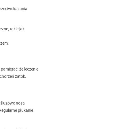
Przeciwskazania
zne, takie jak
rzem;
pamiętać, że leczenie
chorzeń zatok.
y śluzowe nosa
 Regularne płukanie