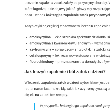
Leczenie zapalenia zatok
zależy od przyczyny choroby. 
które łagodzą takie objawy jak ból głowy czy rozpierają
nosa. Jednak
bakteryjne zapalenie zatok przynosowy
Antybiotyki najczęściej stosowane w leczeniu zapalenia z
amoksycylina
– lek o szerokim spektrum działania, s
amoksycylina z kwasem klawulanowym
– wzmacnia d
azytromycyna
– sprawdzony antybiotyk na zatoki, c
cefalosporyny
– leki rezerwowe stosowane w cięższ
fluorochinolony
– przeznaczone dla dorosłych, używan
Jak leczyć zapalenie i ból zatok u dzieci?
W leczeniu
zapalenia zatok u dzieci
wybór leków jest ba
rzutu, natomiast makrolidy, takie jak azytromycyna, są 
się
leki na zatoki
bez recepty.
W przypadku bakteryjnego zapalenia zatok prz