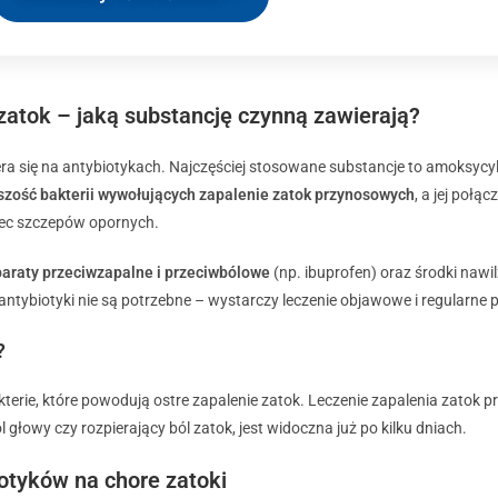
zatok – jaką substancję czynną zawierają?
iera się na antybiotykach. Najczęściej stosowane substancje to amoksycy
kszość bakterii wywołujących zapalenie zatok przynosowych
, a jej połą
c szczepów opornych.
paraty przeciwzapalne i przeciwbólowe
(np. ibuprofen) oraz środki nawi
ntybiotyki nie są potrzebne – wystarczy leczenie objawowe i regularne 
?
kterie, które powodują ostre zapalenie zatok. Leczenie zapalenia zatok 
 głowy czy rozpierający ból zatok, jest widoczna już po kilku dniach.
otyków na chore zatoki