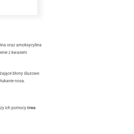
lina oraz amoksycylina
czenie z kwasem
lżające błony śluzowe
płukanie nosa.
przy ich pomocy
trwa