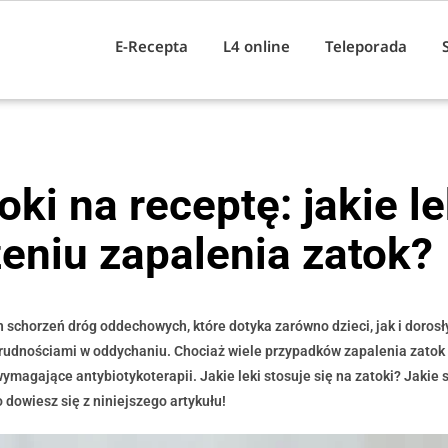
E-Recepta
L4 online
Teleporada
ki na receptę: jakie le
zeniu zapalenia zatok?
 schorzeń dróg oddechowych, które dotyka zarówno dzieci, jak i dorosł
e trudnościami w oddychaniu. Chociaż wiele przypadków zapalenia zato
ymagające antybiotykoterapii. Jakie leki stosuje się na zatoki? Jakie 
dowiesz się z niniejszego artykułu!