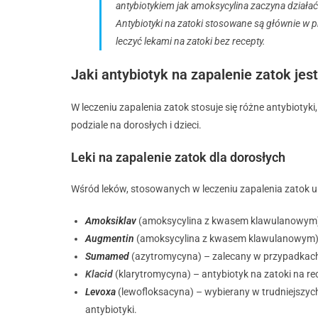
antybiotykiem jak amoksycylina zaczyna działać
Antybiotyki na zatoki stosowane są głównie w
leczyć lekami na zatoki bez recepty.
Jaki antybiotyk na zapalenie zatok jes
W leczeniu zapalenia zatok stosuje się różne antybiotyki
podziale na dorosłych i dzieci.
Leki na zapalenie zatok dla dorosłych
Wśród leków, stosowanych w leczeniu zapalenia zatok 
Amoksiklav
(amoksycylina z kwasem klawulanowym) 
Augmentin
(amoksycylina z kwasem klawulanowym) – 
Sumamed
(azytromycyna) – zalecany w przypadkac
Klacid
(klarytromycyna) – antybiotyk na zatoki na rec
Levoxa
(lewofloksacyna) – wybierany w trudniejszyc
antybiotyki.