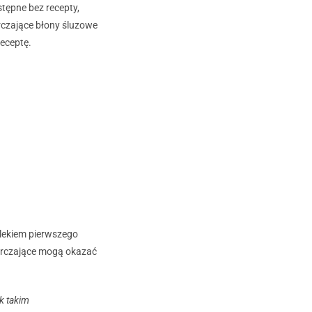
tępne bez recepty,
urczające błony śluzowe
receptę.
 lekiem pierwszego
starczające mogą okazać
ok takim