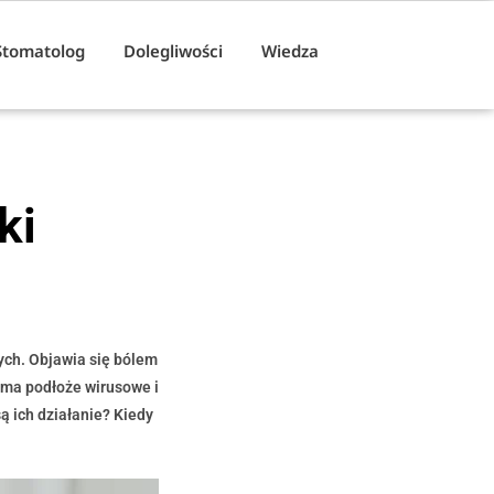
Stomatolog
Dolegliwości
Wiedza
ki
ych. Objawia się bólem
k ma podłoże wirusowe i
są ich działanie? Kiedy