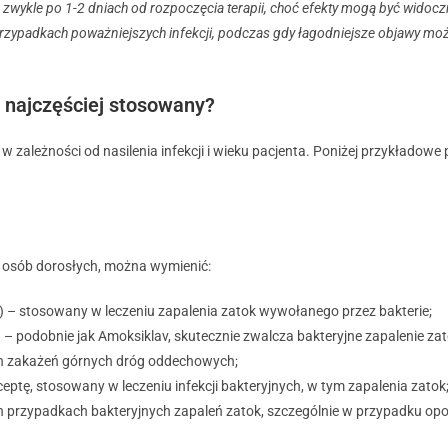
 zwykle po 1-2 dniach od rozpoczęcia terapii, choć efekty mogą być widocz
 przypadkach poważniejszych infekcji, podczas gdy łagodniejsze objawy m
t najczęściej stosowany?
, w zależności od nasilenia infekcji i wieku pacjenta. Poniżej przykłado
u osób dorosłych, można wymienić:
– stosowany w leczeniu zapalenia zatok wywołanego przez bakterie;
podobnie jak Amoksiklav, skutecznie zwalcza bakteryjne zapalenie zat
h zakażeń górnych dróg oddechowych;
eptę, stosowany w leczeniu infekcji bakteryjnych, w tym zapalenia zatok
h przypadkach bakteryjnych zapaleń zatok, szczególnie w przypadku opo