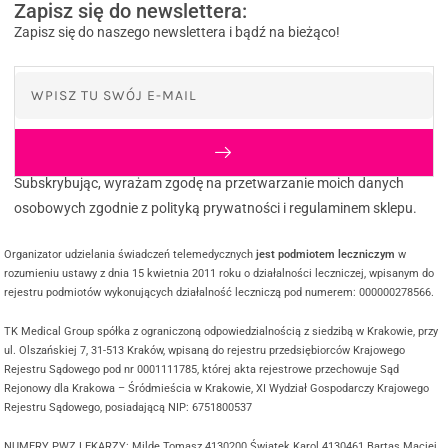
Zapisz się do newslettera:
Zapisz się do naszego newslettera i bądź na bieżąco!
Subskrybując, wyrażam zgodę na przetwarzanie moich danych
osobowych zgodnie z polityką prywatności i regulaminem sklepu.
Organizator udzielania świadczeń telemedycznych
jest podmiotem leczniczym
w
rozumieniu ustawy z dnia 15 kwietnia 2011 roku o działalności leczniczej, wpisanym do
rejestru podmiotów wykonujących działalność leczniczą pod numerem: 000000278566.
TK Medical Group spółka z ograniczoną odpowiedzialnością z siedzibą w Krakowie, przy
ul. Olszańskiej 7, 31-513 Kraków, wpisaną do rejestru przedsiębiorców Krajowego
Rejestru Sądowego pod nr 0001111785, której akta rejestrowe przechowuje Sąd
Rejonowy dla Krakowa – Śródmieścia w Krakowie, XI Wydział Gospodarczy Krajowego
Rejestru Sądowego, posiadającą NIP: 6751800537
NUMERY PWZ LEKARZY: Milde Tomasz 4130200 Świątek Karol 4130461 Bartas Maciej