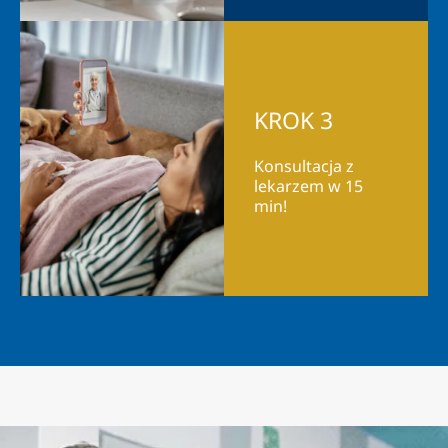
KROK 3
Konsultacja z
lekarzem w 15
min!