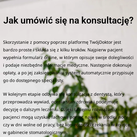
Jak umówić się na konsultację?
Skorzystanie z pomocy poprzez platformę TwójDoktor jest
bardzo proste i składa się z kilku kroków. Najpierw pacjent
wypełnia formularz online, w którym opisuje swoje dolegliwości
i podaje niezbędne informacje medyczne. Następnie dokonuje
opłaty, a po jej zaksięgowaniu system automatycznie przypisuje
go do dostępnego specjalisty.
W kolejnym etapie odbywa się konsultacja z dentystą, który
przeprowadza wywiad, ocenia stan zdrowia i podejmuje
decyzję o dalszym leczeniu. Dzięki takiemu rozwiązaniu
pacjenci mogą uzyskać fachową pomoc nawet w środku nocy
czy w dni wolne od pracy, bez konieczności czekania w kolejce
w gabinecie stomatologicznym.