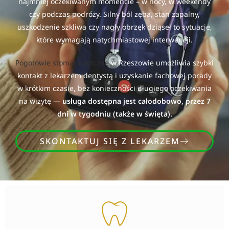
najmniej oczekiwanym momencie – w nocy, w weekendy
czy podczas podróży. Silny ból zęba, stan zapalny,
uszkodzenie szkliwa czy nagły obrzęk dziąseł to sytuacje,
które wymagają natychmiastowej interwencji.
Pogotowie stomatologiczne
w Rzeszowie umożliwia szybki
kontakt z lekarzem dentystą i uzyskanie fachowej porady
w krótkim czasie, bez konieczności długiego oczekiwania
na wizytę —
usługa dostępna jest całodobowo, przez 7
dni w tygodniu (także w święta).
SKONTAKTUJ SIĘ Z LEKARZEM