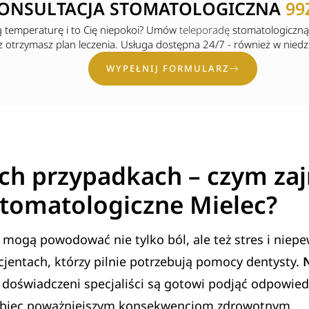
ONSULTACJA STOMATOLOGICZNA
99
ą temperaturę i to Cię niepokoi? Umów
teleporadę
stomatologiczną o
otrzymasz plan leczenia. Usługa dostępna 24/7 - również w niedzie
WYPEŁNIJ FORMULARZ
ych przypadkach – czym za
stomatologiczne Mielec?
 mogą powodować nie tylko ból, ale też stres i nie
cjentach, którzy pilnie potrzebują pomocy dentysty.
N
, doświadczeni specjaliści są gotowi podjąć odpowiedni
biec poważniejszym konsekwencjom zdrowotnym.