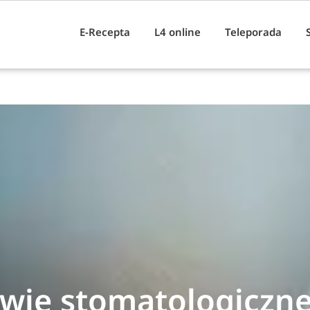
E-Recepta
L4 online
Teleporada
wie stomatologiczne