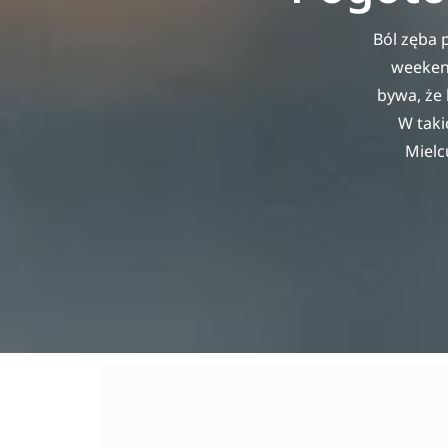
Ból zęba 
weekend
bywa, że 
W taki
Mielc