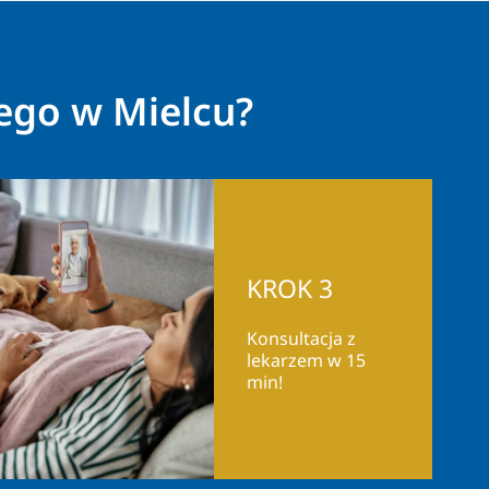
ego w Mielcu?
KROK 3
Konsultacja z
lekarzem w 15
min!