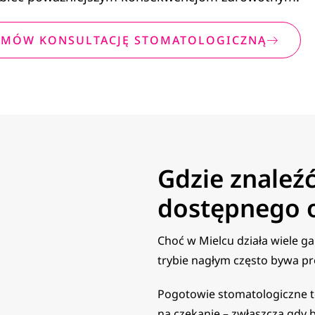
MÓW KONSULTACJĘ STOMATOLOGICZNĄ
Gdzie znaleź
dostępnego o
Choć w Mielcu działa wiele g
trybie nagłym często bywa p
Pogotowie stomatologiczne to
na czekanie – zwłaszcza gdy b