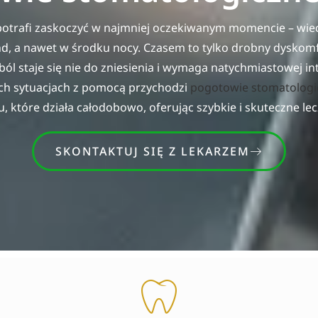
potrafi zaskoczyć w najmniej oczekiwanym momencie – wi
, a nawet w środku nocy. Czasem to tylko drobny dyskomf
ból staje się nie do zniesienia i wymaga natychmiastowej in
ch sytuacjach z pomocą przychodzi
pogotowie stomatologi
u, które działa całodobowo, oferując szybkie i skuteczne lec
SKONTAKTUJ SIĘ Z LEKARZEM