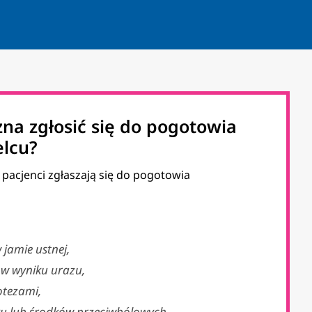
na zgłosić się do pogotowia
elcu?
pacjenci zgłaszają się do pogotowia
 jamie ustnej,
 w wyniku urazu,
otezami,
ku lub środków przeciwbólowych,