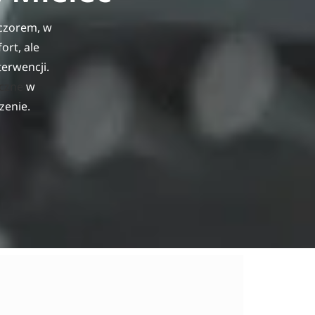
eczorem, w
ort, ale
terwencji.
czne
w
zenie.