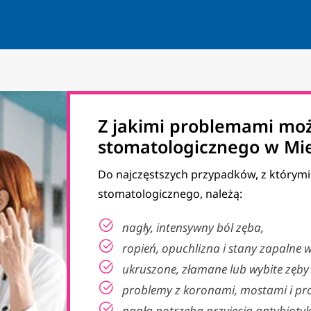
Z jakimi problemami moż
stomatologicznego w Mi
Do najczęstszych przypadków, z którymi 
stomatologicznego, należą:
nagły, intensywny ból zęba,
ropień, opuchlizna i stany zapalne w
ukruszone, złamane lub wybite zęby
problemy z koronami, mostami i pr
nagła potrzeba przyjęcia antybioty