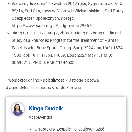
Wyrok sądu z dnia 12 kwietnia 2017 roku, Sygnatura akt VI U
89/16, Sąd Okręgowy w Gorzowie Wielkopolskim – Sąd Pracy i
Ubezpieczeń Społecznych, Dostęp:
https://www.saos.org.pl/judgments/288579.
Jiang L, Liu T, Li Z, Tang Z, Zhou X, Xiong B, Zhang L. Clinical
Study of a Four-Step Program for the Treatment of Plantar
Fasciitis with Bone Spurs. Orthop Surg. 2024 Jun;16(6):1374-
1380. doi: 10.1111/os.14059. Epub 2024 May 1. PMID:
38693719; PMCID: PMC11144503.
TwójDoktor.online
>
Dolegliwość
>
Ostroga piętowa –
diagnostyka, leczenie, powrót do zdrowia
Kinga Dudzik
Absolwentka:
Ortoptyki w Zespole Policealnych Szkół