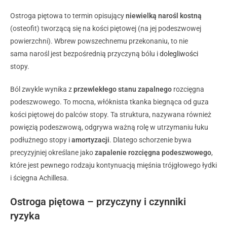
Ostroga piętowa to termin opisujący
niewielką narośl kostną
(osteofit) tworzącą się na kości piętowej (na jej podeszwowej
powierzchni). Wbrew powszechnemu przekonaniu, to nie
sama narośl jest bezpośrednią przyczyną bólu i
dolegliwości
stopy.
Ból zwykle wynika z
przewlekłego stanu zapalnego
rozcięgna
podeszwowego. To mocna, włóknista tkanka biegnąca od guza
kości piętowej do palców stopy. Ta struktura, nazywana również
powięzią podeszwową, odgrywa ważną rolę w utrzymaniu łuku
podłużnego stopy i
amortyzacji
. Dlatego schorzenie bywa
precyzyjniej określane jako
zapalenie rozcięgna podeszwowego
,
które j
est pewnego rodzaju kontynuacją mięśnia trójgłowego łydki
i ścięgna Achillesa
.
Ostroga piętowa – przyczyny i czynniki
ryzyka