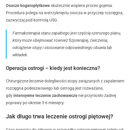
Osocze bogatopłytkowe
skutecznie wspiera proces gojenia.
Procedura polega na wstrzyknięciu osocza w przyczep rozcięgna,
zazwyczaj pod kontrolą USG.
Farmakoterapia stanu zapalnego jest częścią szerszego planu,
który może obejmować również fizjoterapię, ćwiczenia,
odciążenie stopy i stosowanie odpowiedniego obuwia lub
wkładek.
Operacja ostrogi – kiedy jest konieczna?
Chirurgiczne leczenie dolegliwości stopy związanych z zapaleniem
rozcięgna podeszwowego lub ostrogą jest
r
ozważane,
gdy
intensywne leczenie zachowawcze
nie przyniosło żadnej
poprawy
po okresie 3-6 miesięcy.
Jak długo trwa leczenie ostrogi piętowej?
Czas powrotu do zdrowia w przypadku ostrogi piętowej zależy od