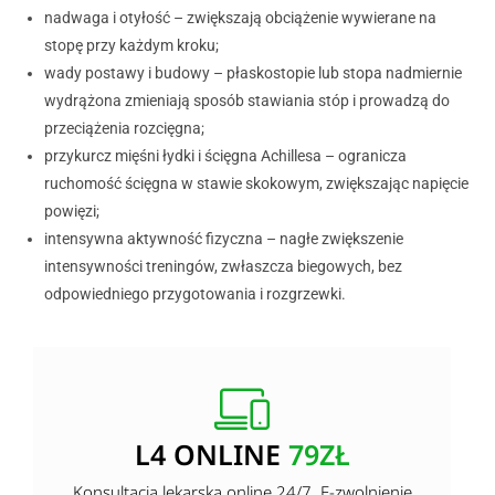
nadwaga i otyłość – zwiększają obciążenie wywierane na
stopę przy każdym kroku;
wady postawy i budowy – płaskostopie lub stopa nadmiernie
wydrążona zmieniają sposób stawiania stóp i prowadzą do
przeciążenia rozcięgna;
przykurcz mięśni łydki i ścięgna Achillesa – ogranicza
ruchomość ścięgna w stawie skokowym, zwiększając napięcie
powięzi;
intensywna aktywność fizyczna – nagłe zwiększenie
intensywności treningów, zwłaszcza biegowych, bez
odpowiedniego przygotowania i rozgrzewki.
L4 ONLINE
79ZŁ
Konsultacja lekarska online 24/7. E-zwolnienie