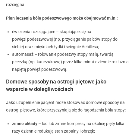
rozcięgna.
Plan leczenia bólu podeszwowego może obejmować m.in.:
ćwiczenia rozciągające – skupiające się na
powięzi podeszwowej (np. przyciąganie palców stopy do
siebie) oraz mięśniach łydki i ścięgnie Achillesa;
automasaż – rolowanie podeszwy stopy małą, twardą
piłeczką (np. kauczukową) przez kilka minut dziennie rozluźnia
napiętą powięź podeszwową.
Domowe sposoby na ostrogi piętowe jako
wsparcie w dolegliwościach
Jako uzupełnienie pacjent może stosować domowe sposoby na
ostrogi piętowe, które przyczyniają się do łagodzenia bólu stopy:
zimne okłady
– lód lub zimne kompresy na okolicę pięty kilka
razy dziennie redukują stan zapalny i obrzęk;