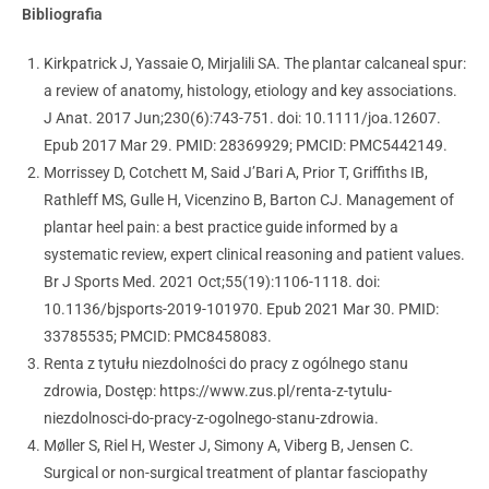
Bibliografia
Kirkpatrick J, Yassaie O, Mirjalili SA. The plantar calcaneal spur:
a review of anatomy, histology, etiology and key associations.
J Anat. 2017 Jun;230(6):743-751. doi: 10.1111/joa.12607.
Epub 2017 Mar 29. PMID: 28369929; PMCID: PMC5442149.
Morrissey D, Cotchett M, Said J’Bari A, Prior T, Griffiths IB,
Rathleff MS, Gulle H, Vicenzino B, Barton CJ. Management of
plantar heel pain: a best practice guide informed by a
systematic review, expert clinical reasoning and patient values.
Br J Sports Med. 2021 Oct;55(19):1106-1118. doi:
10.1136/bjsports-2019-101970. Epub 2021 Mar 30. PMID:
33785535; PMCID: PMC8458083.
Renta z tytułu niezdolności do pracy z ogólnego stanu
zdrowia, Dostęp: https://www.zus.pl/renta-z-tytulu-
niezdolnosci-do-pracy-z-ogolnego-stanu-zdrowia.
Møller S, Riel H, Wester J, Simony A, Viberg B, Jensen C.
Surgical or non-surgical treatment of plantar fasciopathy