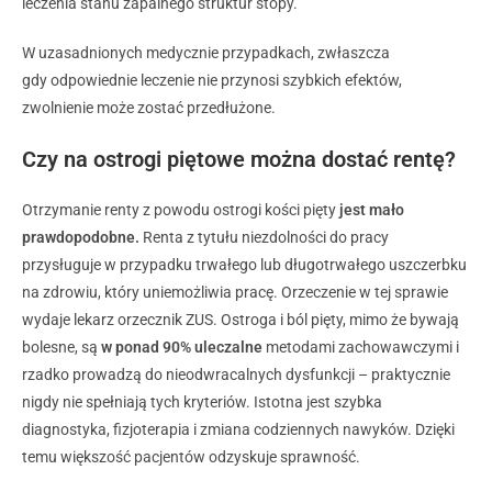
leczenia stanu zapalnego struktur stopy.
W uzasadnionych medycznie przypadkach, zwłaszcza
gdy odpowiednie leczenie nie przynosi szybkich efektów,
zwolnienie może zostać przedłużone.
Czy na ostrogi piętowe można dostać rentę?
Otrzymanie renty z powodu ostrogi kości pięty
jest mało
prawdopodobne.
Renta z tytułu niezdolności do pracy
przysługuje w przypadku trwałego lub długotrwałego uszczerbku
na zdrowiu, który uniemożliwia pracę. Orzeczenie w tej sprawie
wydaje lekarz orzecznik ZUS. Ostroga i ból pięty, mimo że bywają
bolesne, są
w ponad 90% uleczalne
metodami zachowawczymi i
rzadko prowadzą do nieodwracalnych dysfunkcji – praktycznie
nigdy nie spełniają tych kryteriów. Istotna jest szybka
diagnostyka, fizjoterapia i zmiana codziennych nawyków. Dzięki
temu większość pacjentów odzyskuje sprawność.