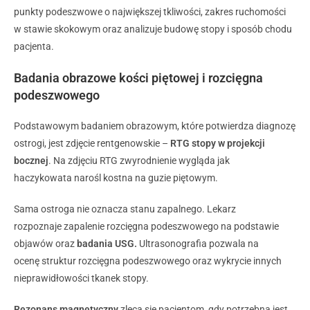
punkty podeszwowe o największej tkliwości, zakres ruchomości
w stawie skokowym oraz analizuje budowę stopy i sposób chodu
pacjenta.
Badania obrazowe kości piętowej i rozcięgna
podeszwowego
Podstawowym badaniem obrazowym, które potwierdza diagnozę
ostrogi, jest zdjęcie rentgenowskie –
RTG stopy w projekcji
bocznej
. Na zdjęciu RTG zwyrodnienie wygląda jak
haczykowata narośl kostna na guzie piętowym.
Sama ostroga nie oznacza stanu zapalnego. Lekarz
rozpoznaje zapalenie rozcięgna podeszwowego na podstawie
objawów oraz
badania USG.
Ultrasonografia pozwala na
ocenę struktur rozcięgna podeszwowego oraz wykrycie innych
nieprawidłowości tkanek stopy.
Rezonans magnetyczny
zleca się pacjentom, gdy potrzebna jest