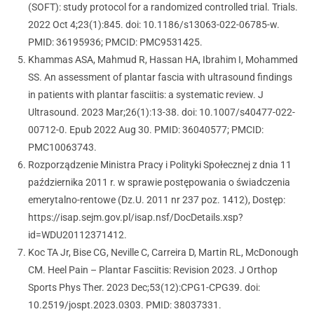
(SOFT): study protocol for a randomized controlled trial. Trials.
2022 Oct 4;23(1):845. doi: 10.1186/s13063-022-06785-w.
PMID: 36195936; PMCID: PMC9531425.
Khammas ASA, Mahmud R, Hassan HA, Ibrahim I, Mohammed
SS. An assessment of plantar fascia with ultrasound findings
in patients with plantar fasciitis: a systematic review. J
Ultrasound. 2023 Mar;26(1):13-38. doi: 10.1007/s40477-022-
00712-0. Epub 2022 Aug 30. PMID: 36040577; PMCID:
PMC10063743.
Rozporządzenie Ministra Pracy i Polityki Społecznej z dnia 11
października 2011 r. w sprawie postępowania o świadczenia
emerytalno-rentowe (Dz.U. 2011 nr 237 poz. 1412), Dostęp:
https://isap.sejm.gov.pl/isap.nsf/DocDetails.xsp?
id=WDU20112371412.
Koc TA Jr, Bise CG, Neville C, Carreira D, Martin RL, McDonough
CM. Heel Pain – Plantar Fasciitis: Revision 2023. J Orthop
Sports Phys Ther. 2023 Dec;53(12):CPG1-CPG39. doi:
10.2519/jospt.2023.0303. PMID: 38037331.