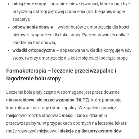
odciążenie stopy
– ograniczenie aktywności, które mogą być
przyczyną ostrogi piętowej i zapalenia (np. bieganie, długie
spacery);
odpowiednie obuwie
– wybór butów z amortyzacją dla kości
piętowej i wsparciem dla łuku stopy. Pacjent powinien unikać
chodzenia bez obuwia;
wkładki ortopedyczne
– dopasowana wkładka koryguje wady
stopy, tworzy amortyzację dla kości piętowej i odciąża stopę.
Farmakoterapia – leczenie przeciwzapalne i
łagodzenie bólu stopy
Leczenie bólu pięty często wspomagane jest przez doustne
niesteroidowe leki przeciwzapalne
(NLPZ), które pomagają
kontrolować ból stopy i stan zapalny. W zapaleniu powięzi
miejscowo można stosować
maści i żele
o działaniu
przeciwzapalnym. W przypadkach opornych na leczenie, lekarz
może rozważyć miejscowe
iniekcje z glikokortykosteroidów
.