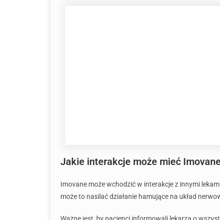
Jakie interakcje może mieć Imovane
Imovane może wchodzić w interakcje z innymi lekami
może to nasilać działanie hamujące na układ nerwo
Ważne jest, by pacjenci informowali lekarza o wszys