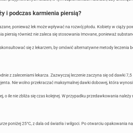
 i podczas karmienia piersią?
zane, ponieważ lek może wpływać na rozwój płodu. Kobiety w ciąży powi
a piersią również nie zaleca się stosowania Imovane, ponieważ substan
 skonsultować się z lekarzem, by omówić alternatywne metody leczenia 
ie z zaleceniami lekarza. Zazwyczaj leczenie zaczyna się od dawki 7
acjenta. Nie wolno przekraczać maksymalnej dawki dobowej, która wynosi
iej, o ile nie zbliża się czas kolejnej. W przypadku przedawkowania nale
 poniżej 25°C, z dala od światła i wilgoci. Po otwarciu opakowania najl