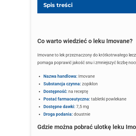
Spis treści
Co warto wiedzieć o leku Imovane?
Imovane to lek przeznaczony do krótkotrwałego
lec
pomaga poprawić jakość snu i zmniejszyć liczbę nocn
Nazwa handlowa:
Imovane
Substancja czynna:
zopiklon
Dostępność:
na receptę
Postać farmaceutyczna:
tabletki powlekane
Dostępne dawki:
7,5 mg
Droga podania:
doustnie
Gdzie można pobrać ulotkę leku Im