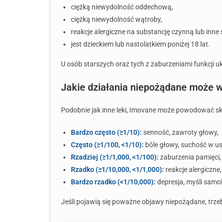
ciężką niewydolność oddechową,
ciężką niewydolność wątroby,
reakcje alergiczne na substancję czynną lub inne s
jest dzieckiem lub nastolatkiem poniżej 18 lat.
U osób starszych oraz tych z zaburzeniami funkcj
Jakie działania niepożądane może
Podobnie jak inne leki, Imovane może powodować skut
Bardzo często (≥1/10):
senność, zawroty głowy,
Często (≥1/100, <1/10):
bóle głowy, suchość w us
Rzadziej (≥1/1,000, <1/100):
zaburzenia pamięci,
Rzadko (≥1/10,000, <1/1,000):
reakcje alergiczne,
Bardzo rzadko (<1/10,000):
depresja, myśli samo
Jeśli pojawią się poważne objawy niepożądane, trze