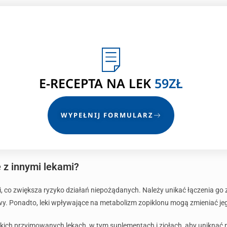
E-RECEPTA NA LEK
59ZŁ
WYPEŁNIJ FORMULARZ
 z innymi lekami?
, co zwiększa ryzyko działań niepożądanych. Należy unikać łączenia go 
wy. Ponadto, leki wpływające na metabolizm zopiklonu mogą zmieniać je
tkich przyjmowanych lekach, w tym suplementach i ziołach, aby uniknąć 