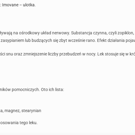
k:
Imovane – ulotka
.
pływają na ośrodkowy układ nerwowy. Substancja czynna, czyli zopiklon, 
asypianiem lub budzących się zbyt wcześnie rano. Efekt działania pojaw
i snu oraz zmniejszenie liczby przebudzeń w nocy. Lek stosuje się w kr
ników pomocniczych. Oto ich lista:
oza, magnez, stearynian
tosowania tego leku.