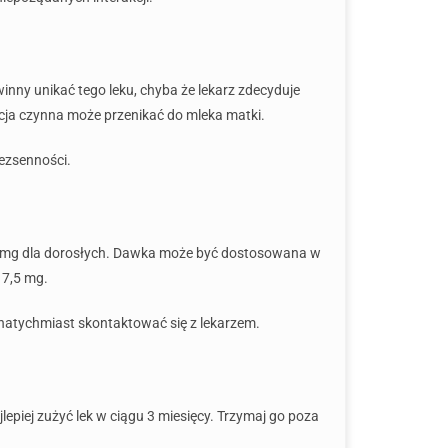
nny unikać tego leku, chyba że lekarz zdecyduje
cja czynna może przenikać do mleka matki.
bezsenności.
,5 mg dla dorosłych. Dawka może być dostosowana w
 7,5 mg.
ży natychmiast skontaktować się z lekarzem.
epiej zużyć lek w ciągu 3 miesięcy. Trzymaj go poza