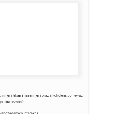
z innymi
lekami nasennymi
oraz alkoholem, ponieważ
go skuteczność.
niepożądanych interakcji.