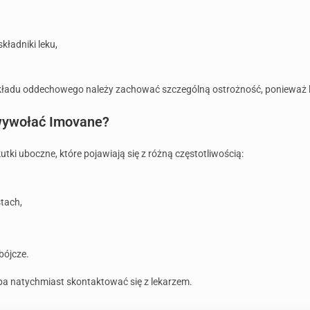
kładniki leku,
i układu oddechowego należy zachować szczególną ostrożność, poniewa
 wywołać Imovane?
ki uboczne, które pojawiają się z różną częstotliwością:
tach,
bójcze.
ba natychmiast skontaktować się z lekarzem.