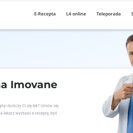
E-Recepta
L4 online
Teleporada
na Imovane
tę i kończy Ci się lek? Umów się
 a lekarz wystawi e-receptę, byś