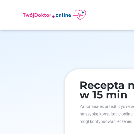
Recepta 
w 15 min
Zapomniałeś przedłużyć recep
na szybką konsultację online,
mógł kontynuować leczenie.