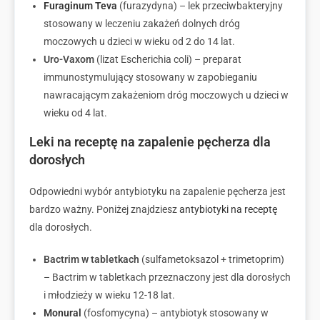
Furaginum Teva
(furazydyna) – lek przeciwbakteryjny
stosowany w leczeniu zakażeń dolnych dróg
moczowych u dzieci w wieku od 2 do 14 lat.
Uro-Vaxom
(lizat Escherichia coli) – preparat
immunostymulujący stosowany w zapobieganiu
nawracającym zakażeniom dróg moczowych u dzieci w
wieku od 4 lat.
Leki na receptę na zapalenie pęcherza dla
dorosłych
Odpowiedni wybór antybiotyku na zapalenie pęcherza jest
bardzo ważny. Poniżej znajdziesz
antybiotyki na receptę
dla dorosłych.
Bactrim w tabletkach
(sulfametoksazol + trimetoprim)
– Bactrim w tabletkach przeznaczony jest dla dorosłych
i młodzieży w wieku 12-18 lat.
Monural
(fosfomycyna) – antybiotyk stosowany w