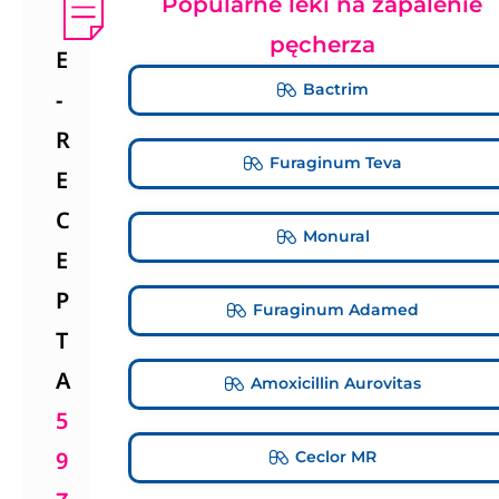
Popularne leki na zapalenie
pęcherza
E
Bactrim
-
R
Furaginum Teva
E
C
Monural
E
P
Furaginum Adamed
T
A
Amoxicillin Aurovitas
5
9
Ceclor MR