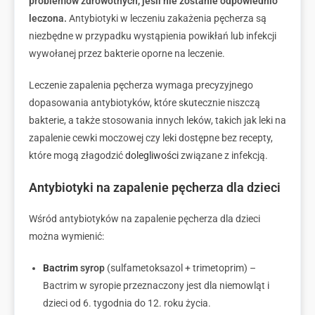
problemów zdrowotnych, jeśli nie zostanie odpowiednio
leczona.
Antybiotyki w leczeniu zakażenia pęcherza są
niezbędne w przypadku wystąpienia powikłań lub infekcji
wywołanej przez bakterie oporne na leczenie.
Leczenie zapalenia pęcherza wymaga precyzyjnego
dopasowania antybiotyków, które skutecznie niszczą
bakterie, a także stosowania innych leków, takich jak leki na
zapalenie cewki moczowej czy leki dostępne bez recepty,
które mogą złagodzić
dolegliwości
związane z infekcją.
Antybiotyki na zapalenie pęcherza dla dzieci
Wśród antybiotyków na zapalenie pęcherza dla dzieci
można wymienić:
Bactrim
syrop
(sulfametoksazol + trimetoprim) –
Bactrim w syropie przeznaczony jest dla niemowląt i
dzieci od 6. tygodnia do 12. roku życia.