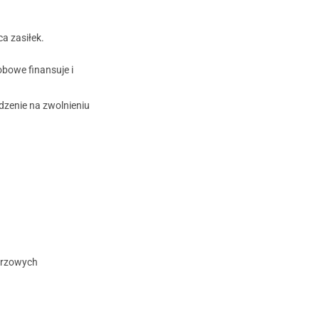
a zasiłek.
bowe finansuje i
zenie na zwolnieniu
darzowych