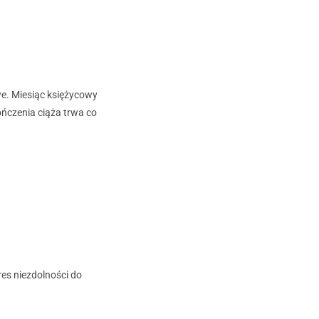
we. Miesiąc księżycowy
ończenia ciąża trwa co
res niezdolności do