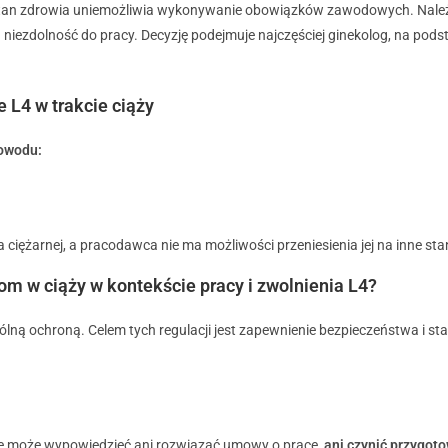
ej stan zdrowia uniemożliwia wykonywanie obowiązków zawodowych. Należ
a niezdolność do pracy. Decyzję podejmuje najczęściej ginekolog, na pod
 L4 w trakcie ciąży
powodu:
a ciężarnej, a pracodawca nie ma możliwości przeniesienia jej na inne st
tom w ciąży w kontekście pracy i zwolnienia L4?
lną ochroną. Celem tych regulacji jest zapewnienie bezpieczeństwa i sta
ie może wypowiedzieć ani rozwiązać umowy o pracę,
ani czynić przygot