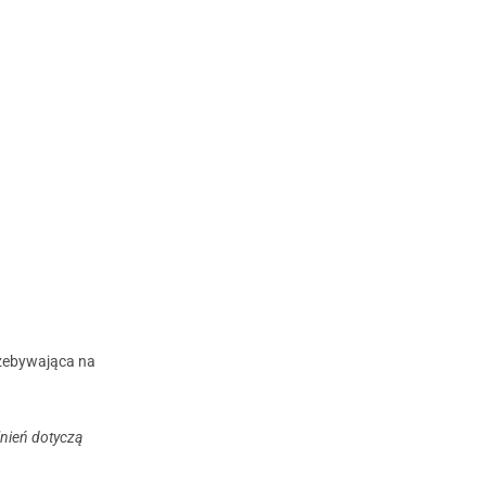
rzebywająca na
lnień dotyczą