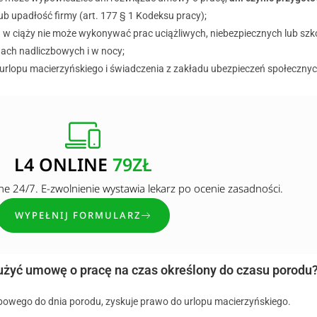
ub upadłość firmy (art. 177 § 1 Kodeksu pracy);
w ciąży nie może wykonywać prac uciążliwych, niebezpiecznych lub szko
nach nadliczbowych i w nocy;
urlopu macierzyńskiego i świadczenia z zakładu ubezpieczeń społecznyc
L4 ONLINE
79ZŁ
ine 24/7. E-zwolnienie wystawia lekarz po ocenie zasadności.
WYPEŁNIJ FORMULARZ
użyć umowę o pracę na czas określony do czasu porodu
bowego do dnia porodu, zyskuje prawo do urlopu macierzyńskiego.