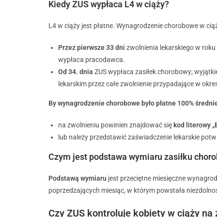
Kiedy ZUS wypłaca L4 w ciąży?
L4 w ciąży jest płatne. Wynagrodzenie chorobowe w cią
Przez pierwsze 33 dni
zwolnienia lekarskiego w rok
wypłaca pracodawca.
Od 34. dnia
ZUS wypłaca zasiłek chorobowy; wyjątk
lekarskim przez całe zwolnienie przypadające w okre
By wynagrodzenie chorobowe było płatne 100% średni
na zwolnieniu powinien znajdować się
kod literowy 
lub należy przedstawić zaświadczenie lekarskie potw
Czym jest podstawa wymiaru zasiłku chor
Podstawą wymiaru
jest przeciętne miesięczne wynagro
poprzedzających miesiąc, w którym powstała niezdolnoś
Czy ZUS kontroluje kobiety w ciąży n