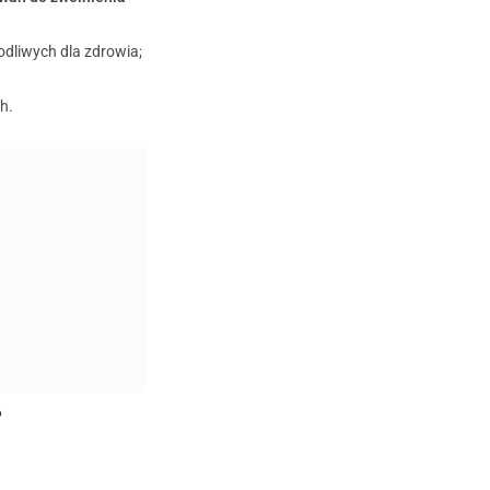
dliwych dla zdrowia;
h.
?