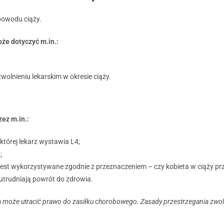
powodu ciąży.
oże dotyczyć m.in.:
olnieniu lekarskim w okresie ciąży.
ez m.in.:
tórej lekarz wystawia L4;
;
y jest wykorzystywane zgodnie z przeznaczeniem – czy kobieta w ciąży p
 utrudniają powrót do zdrowia.
ta może utracić prawo do zasiłku chorobowego. Zasady przestrzegania zwo