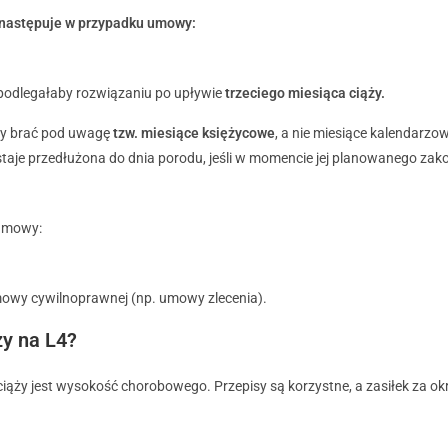
 następuje w przypadku umowy:
 podlegałaby rozwiązaniu po upływie
trzeciego miesiąca ciąży.
eży brać pod uwagę
tzw. miesiące księżycowe
, a nie miesiące kalendarzo
staje przedłużona do dnia porodu, jeśli w momencie jej planowanego zak
 umowy:
mowy cywilnoprawnej (np. umowy zlecenia).
ży na L4?
iąży jest wysokość chorobowego. Przepisy są korzystne, a zasiłek za ok