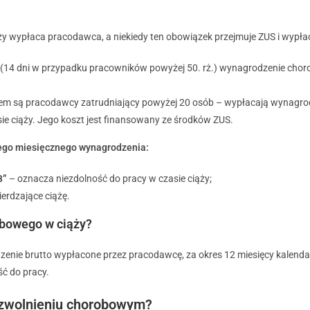
ży wypłaca pracodawca, a niekiedy ten obowiązek przejmuje ZUS i wypłac
u (14 dni w przypadku pracowników powyżej 50. rż.) wynagrodzenie choro
iem są pracodawcy zatrudniający powyżej 20 osób – wypłacają wynagrod
sie ciąży. Jego koszt jest finansowany ze środków ZUS.
ego miesięcznego wynagrodzenia:
„B”
– oznacza niezdolność do pracy w czasie ciąży;
ierdzające ciążę.
obowego w ciąży?
dzenie brutto wypłacone przez pracodawcę, za okres 12 miesięcy kalen
ć do pracy.
a zwolnieniu chorobowym?