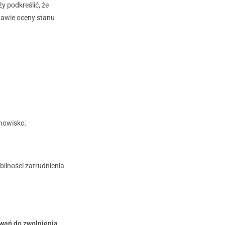
y podkreślić, że
stawie oceny stanu
anowisko.
bilności zatrudnienia
owań do zwolnienia