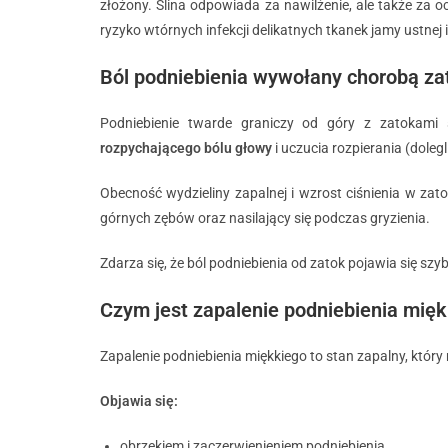
złożony. Ślina odpowiada za nawilżenie, ale także za 
ryzyko wtórnych infekcji delikatnych tkanek jamy ustnej
Ból podniebienia wywołany chorobą za
Podniebienie twarde graniczy od góry z zatokami
rozpychającego bólu głowy
i uczucia rozpierania (doleg
Obecność wydzieliny zapalnej i wzrost ciśnienia w zato
górnych zębów oraz nasilający się podczas gryzienia.
Zdarza się, że ból podniebienia od zatok pojawia się szyb
Czym jest zapalenie podniebienia miękk
Zapalenie podniebienia miękkiego to stan zapalny, który r
Objawia się:
obrzękiem i zaczerwienieniem podniebienia,