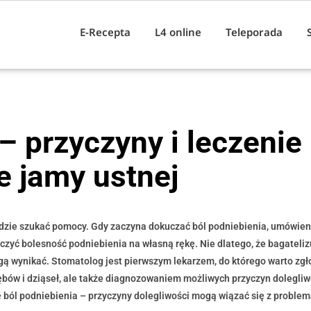
E-Recepta
L4 online
Teleporada
– przyczyny i leczenie
e jamy ustnej
 gdzie szukać pomocy. Gdy zaczyna dokuczać ból podniebienia, umówien
eczyć bolesność podniebienia na własną rękę. Nie dlatego, że bagateliz
gą wynikać. Stomatolog jest pierwszym lekarzem, do którego warto zgł
ów i dziąseł, ale także diagnozowaniem możliwych przyczyn dolegliw
ię ból podniebienia – przyczyny dolegliwości mogą wiązać się z probl