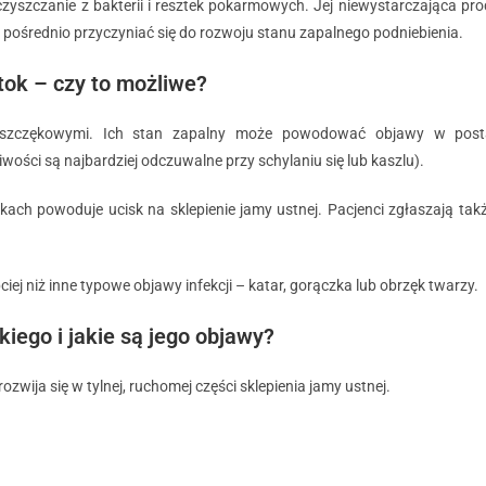
oczyszczanie z bakterii i resztek pokarmowych. Jej niewystarczająca p
 i pośrednio przyczyniać się do rozwoju stanu zapalnego podniebienia.
tok – czy to możliwe?
 szczękowymi. Ich stan zapalny może powodować objawy w postac
liwości są najbardziej odczuwalne przy schylaniu się lub kaszlu).
kach powoduje ucisk na sklepienie jamy ustnej. Pacjenci zgłaszają tak
ciej niż inne typowe objawy infekcji – katar, gorączka lub obrzęk twarzy.
iego i jakie są jego objawy?
ozwija się w tylnej, ruchomej części sklepienia jamy ustnej.