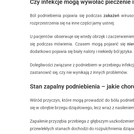
Czy infekcje mogą wywołać pieczenie i
Ból podniebienia pojawia się podczas
zakażeń
wirusow
rozprzestrzenia się na inne części jamy ustnej.
U pacjentów obserwuje się wtedy obrzęk i zaczerwienieni
się podczas mówienia. Czasem mogą pojawić się
nie
dodatkowo pojawia się biały naloty i niekiedy ból języka.
Dolegliwości związane z podniebiem w przebiegu infekcj
zastanowić się, czy nie wynikają z innych problemów.
Stan zapalny podniebienia – jakie chor
Wśród przyczyn, które mogą prowadzić do bólu podniebie
się w obrębie brzegu dziąsłowego, lecz wraz z nasileni
Zapalenie przyzębia przebiega z głębszym uszkodzeni
przewlekłych stanach dochodzi do rozpulchnienia dziąseł 