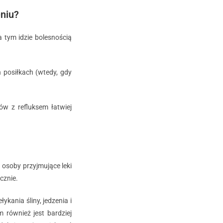
eniu?
 tym idzie bolesnością
h posiłkach (wtedy, gdy
ów z refluksem łatwiej
 osoby przyjmujące leki
cznie.
kania śliny, jedzenia i
 również jest bardziej