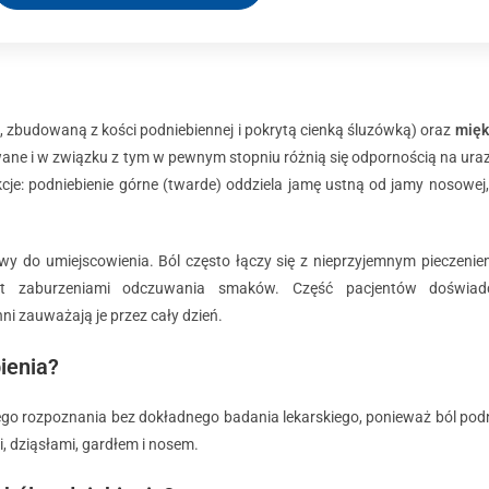
, zbudowaną z kości podniebiennej i pokrytą cienką śluzówką) oraz
mięk
owane i w związku z tym w pewnym stopniu różnią się odpornością na urazy
je: podniebienie górne (twarde) oddziela jamę ustną od jamy nosowej,
twy do umiejscowienia. Ból często łączy się z nieprzyjemnym pieczenie
et zaburzeniami odczuwania smaków. Część pacjentów doświad
ni zauważają je przez cały dzień.
ienia?
o rozpoznania bez dokładnego badania lekarskiego, ponieważ ból podn
, dziąsłami, gardłem i nosem.