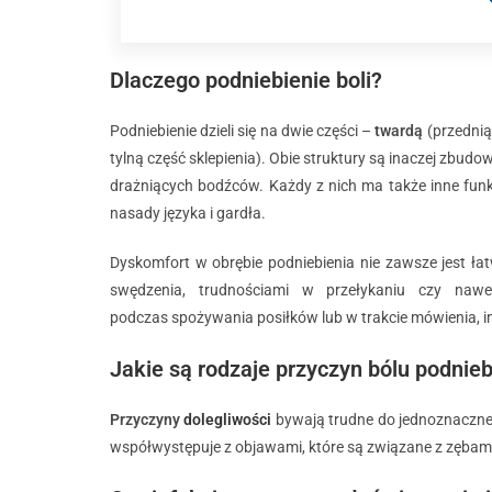
Dlaczego podniebienie boli?
Podniebienie dzieli się na dwie części –
twardą
(przednią
tylną część sklepienia). Obie struktury są inaczej zbud
drażniących bodźców. Każdy z nich ma także inne funkc
nasady języka i gardła.
Dyskomfort w obrębie podniebienia nie zawsze jest ła
swędzenia, trudnościami w przełykaniu czy naw
podczas spożywania posiłków lub w trakcie mówienia, in
Jakie są rodzaje przyczyn bólu podnieb
Przyczyny
dolegliwości
bywają trudne do jednoznaczneg
współwystępuje z objawami, które są związane z zębami