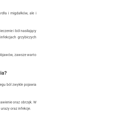
dła i migdałków, ale i
czenie i ból nasilający
infekcjach grzybiczych
h objawów, zawsze warto
ia?
iegu ból zwykle pojawia
awienie oraz obrzęk. W
urazy oraz infekcje.