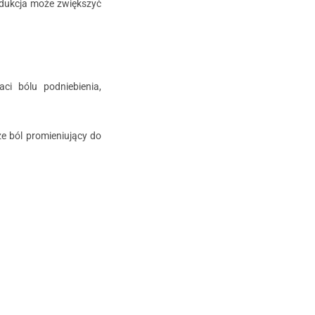
rodukcja może zwiększyć
i bólu podniebienia,
że ból promieniujący do