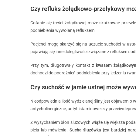
Czy refluks żołądkowo-przełykowy moż
Cofanie się treści żołądkowej może skutkować przewle
podniebienia wywołaną refluksem.
Pacjenci mogą skarżyć się na uczucie suchości w ustac
pojawiają się inne dolegliwości związane z refluksem: o
Przy tym, długotrwały kontakt z
kwasem żołądkowy
dochodzi do podrażnień podniebienia przy jedzeniu twa
Czy suchość w jamie ustnej może wywoł
Nieodpowiednia ilość wydzielanej śliny jest objawem o 
antycholinergiczne, antyhistaminowe czy przeciwdepresy
Z wysychaniem błon śluzowych wiąże się większa podatn
picia lub mówienia.
Sucha śluzówka
jest bardziej na