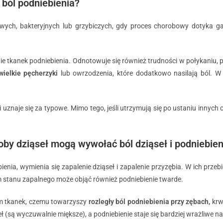
 ból podniebienia?
ych, bakteryjnych lub grzybiczych, gdy proces chorobowy dotyka gar
e tkanek podniebienia. Odnotowuje się również trudności w połykaniu, pie
wielkie pęcherzyki
lub owrzodzenia, które dodatkowo nasilają ból. W 
i uznaje się za typowe. Mimo tego, jeśli utrzymują się po ustaniu innyc
oby dziąseł mogą wywołać ból dziąseł i podniebien
nia, wymienia się zapalenie dziąseł i zapalenie przyzębia. W ich przeb
em stanu zapalnego może objąć również podniebienie twarde.
em tkanek, czemu towarzyszy
rozległy ból podniebienia przy zębach,
krw
(są wyczuwalnie miększe), a podniebienie staje się bardziej wrażliwe na 