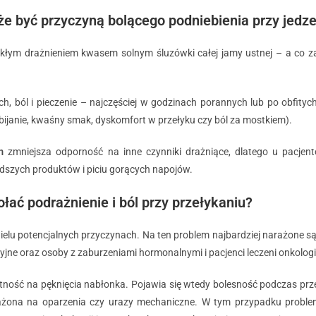
e być przyczyną bolącego podniebienia przy jedz
kłym drażnieniem kwasem solnym śluzówki całej jamy ustnej – a co za
h, ból i pieczenie – najczęściej w godzinach porannych lub po obfityc
dbijanie, kwaśny smak, dyskomfort w przełyku czy ból za mostkiem).
m
zmniejsza odporność na inne czynniki drażniące, dlatego u pacjent
rdszych produktów i piciu gorących napojów.
ać podrażnienie i ból przy przełykaniu?
wielu potencjalnych przyczynach. Na ten problem najbardziej narażone są
jne oraz osoby z zaburzeniami hormonalnymi i pacjenci leczeni onkologi
ość na pęknięcia nabłonka. Pojawia się wtedy bolesność podczas przeły
rażona na oparzenia czy urazy mechaniczne. W tym przypadku problem