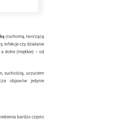
ką
(ruchomą, tworzącą
, infekcje czy działanie
 a dolne (miękkie) – od
m, suchością, uczuciem
cza objawów jedynie
iebienia bardzo często