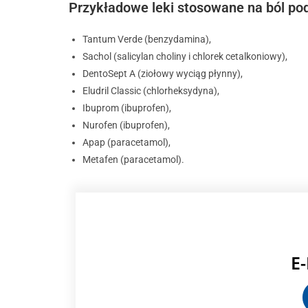
Przykładowe leki stosowane na ból po
Tantum Verde (benzydamina),
Sachol (salicylan choliny i chlorek cetalkoniowy),
DentoSept A (ziołowy wyciąg płynny),
Eludril Classic (chlorheksydyna),
Ibuprom (ibuprofen),
Nurofen (ibuprofen),
Apap (paracetamol),
Metafen (paracetamol).
E