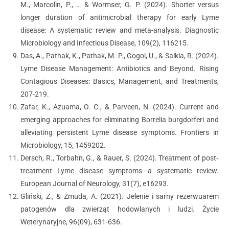
M., Marcolin, P., … & Wormser, G. P. (2024). Shorter versus
longer duration of antimicrobial therapy for early Lyme
disease: A systematic review and meta-analysis. Diagnostic
Microbiology and Infectious Disease, 109(2), 116215.
Das, A., Pathak, K., Pathak, M. P., Gogoi, U., & Saikia, R. (2024).
Lyme Disease Management: Antibiotics and Beyond. Rising
Contagious Diseases: Basics, Management, and Treatments,
207-219.
Zafar, K., Azuama, O. C., & Parveen, N. (2024). Current and
emerging approaches for eliminating Borrelia burgdorferi and
alleviating persistent Lyme disease symptoms. Frontiers in
Microbiology, 15, 1459202.
Dersch, R., Torbahn, G., & Rauer, S. (2024). Treatment of post‐
treatment Lyme disease symptoms—a systematic review.
European Journal of Neurology, 31(7), e16293.
Gliński, Z., & Żmuda, A. (2021). Jelenie i sarny rezerwuarem
patogenów dla zwierząt hodowlanych i ludzi. Życie
Weterynaryjne, 96(09), 631-636.