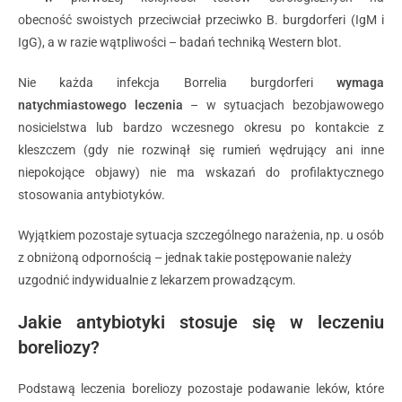
obecność swoistych przeciwciał przeciwko B. burgdorferi (IgM i
IgG), a w razie wątpliwości – badań techniką Western blot.
Nie każda infekcja Borrelia burgdorferi
wymaga
natychmiastowego leczenia
– w sytuacjach bezobjawowego
nosicielstwa lub bardzo wczesnego okresu po kontakcie z
kleszczem (gdy nie rozwinął się rumień wędrujący ani inne
niepokojące objawy) nie ma wskazań do profilaktycznego
stosowania antybiotyków.
Wyjątkiem pozostaje sytuacja szczególnego narażenia, np. u osób
z obniżoną odpornością – jednak takie postępowanie należy
uzgodnić indywidualnie z lekarzem prowadzącym.
Jakie antybiotyki stosuje się w leczeniu
boreliozy?
Podstawą leczenia boreliozy pozostaje podawanie leków, które