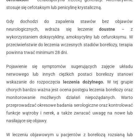
stosuje się cefotaksym lub penicylinę krystaliczną.
Gdy dochodzi do zapalenia stawów bez objawów
neurologicznych, wdraża się leczenie
doustne
– z
wykorzystaniem doksycykliny, amoksycyliny lub cefuroksymu. W
przeciwieństwie do leczenia wczesnych stadiów boreliozy, terapia
powinna trwać minimum 28 dni.
Pojawienie się symptomów sugerujących zajęcie układu
nerwowego lub innych ciężkich postaci boreliozy stanowi
wskazanie do rozpoczęcia
leczenia dożylnego.
W tej grupie
chorych bardzo ważna jest ocena postępu leczenia boreliozy oraz
monitorowanie możliwych działań niepożądanych. Warto
przeprowadzać okresowe badania serologiczne oraz kontrolować
funkcje wątroby i nerek, a także zwracać uwagę na nowe lub
nasilające się objawy.
W leczeniu objawowym u pacjentów z boreliozą rozsianą lub