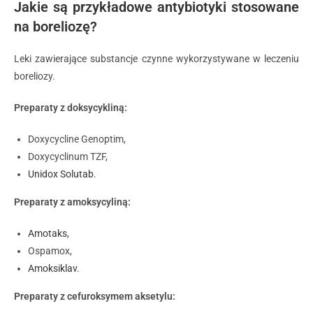
Jakie są przykładowe antybiotyki stosowane
na boreliozę?
Leki zawierające substancje czynne wykorzystywane w leczeniu
boreliozy.
Preparaty z doksycykliną:
Doxycycline Genoptim,
Doxycyclinum TZF,
Unidox Solutab
.
Preparaty z amoksycyliną:
Amotaks
,
Ospamox,
Amoksiklav
.
Preparaty z cefuroksymem aksetylu: