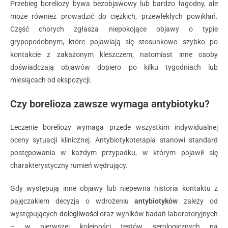
Przebieg boreliozy bywa bezobjawowy lub bardzo łagodny, ale
może również prowadzić do ciężkich, przewlekłych powikłań.
Część chorych zgłasza niepokojące objawy o typie
grypopodobnym, które pojawiają się stosunkowo szybko po
kontakcie z zakażonym kleszczem, natomiast inne osoby
doświadczają objawów dopiero po kilku tygodniach lub
miesiącach od ekspozycji.
Czy borelioza zawsze wymaga antybiotyku?
Leczenie boreliozy wymaga przede wszystkim indywidualnej
oceny sytuacji klinicznej. Antybiotykoterapia stanowi standard
postępowania w każdym przypadku, w którym pojawił się
charakterystyczny rumień wędrujący.
Gdy występują inne objawy lub niepewna historia kontaktu z
pajęczakiem decyzja o wdrożeniu
antybiotyków
zależy od
występujących
dolegliwości
oraz wyników badań laboratoryjnych
– w pierwszej kolejności testów serologicznych na