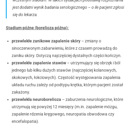
wczesnym stadium. W takich sytuacjach podstawą rozpoznania
jest dodatni wynik badania serologicznego – o ile pacjent zgłosi
się do lekarza.
Stadium późne (borelioza późna):
przewlekłe zanikowe zapalenie skóry
– zmiany o
sinoczerwonym zabarwieniu, które z czasem prowadzą do
zaniku skóry. Dotyczą najczęściej dystalnych części kończyn.
przewlekłe zapalenie stawów
– utrzymujący się obrzęk i ból
jednego lub kilku dużych stawów (najczęściej kolanowych,
skokowych, łokciowych). Częstość występowania zapalenia
układu ruchu zależy od podtypu krętka, którym pacjent został
zakażony.
przewlekła neuroborelioza
– zaburzenia neurologiczne, które
utrzymują się powyżej 12 miesięcy (m.in. zapalenie mózgu,
zapalenie rdzenia kręgowego, neuropatia obwodowa czy
encefalopatia).