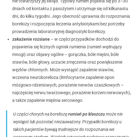
nie towarzyszy jej świąd. Typowy rumień pojawia się po 3–30
dniach od kontaktu z pasożytem i utrzymuje się od kilkunastu
dni, do kilku tygodni. Jego obecność uprawnia do rozpoznania
boreliozy i rozpoczęcia leczenia antybiotykami bez potrzeby
prowadzenia laboratoryjnej diagnostyki boreliozy.
zakażenie rozsiane
– w części przypadków dochodzi do
pojawienia się licznych ognisk rumienia (rumień wędrujący
mnogi) oraz objawy ogólne – gorączka, bóle mięśni, bóle
stawów, bóle głowy, uczucie zmęczenia oraz powiększenie
węzłów chłonnych. Może wystąpić zapalenie stawów,
wczesna neuroborelioza (limfocytarne zapalenie opon
mózgowo-rdzeniowych, porażenie nerwów czaszkowych –
najczęściej nerwu twarzowego, porażenie korzeni nerwowych),
a także zapalenie mięśnia sercowego.
U części chorych na boreliozę
rumień po kleszczu
może nie
wystąpić lub pozostać niezauważony. Przypadki boreliozy u
takich pacjentów bywają trudniejsze do rozpoznania we