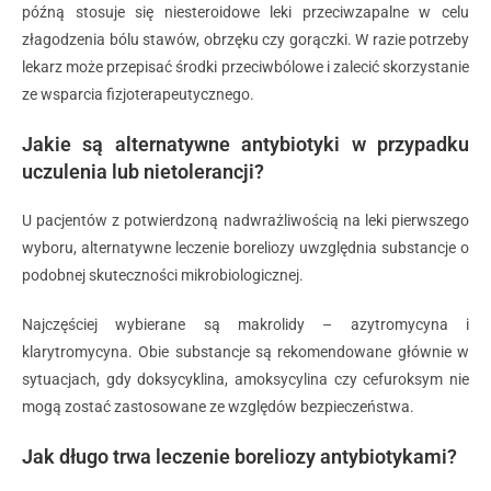
późną stosuje się niesteroidowe leki przeciwzapalne w celu
złagodzenia bólu stawów, obrzęku czy gorączki. W razie potrzeby
lekarz może przepisać środki przeciwbólowe i zalecić skorzystanie
ze wsparcia fizjoterapeutycznego.
Jakie są alternatywne antybiotyki w przypadku
uczulenia lub nietolerancji?
U pacjentów z potwierdzoną nadwrażliwością na leki pierwszego
wyboru, alternatywne leczenie boreliozy uwzględnia substancje o
podobnej skuteczności mikrobiologicznej.
Najczęściej wybierane są makrolidy – azytromycyna i
klarytromycyna. Obie substancje są rekomendowane głównie w
sytuacjach, gdy doksycyklina, amoksycylina czy cefuroksym nie
mogą zostać zastosowane ze względów bezpieczeństwa.
Jak długo trwa leczenie boreliozy antybiotykami?