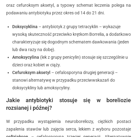
oraz cefuroksym aksetyl, a typowy schemat leczenia polega na
podawaniu antybiotyku przez okres od 14 do 21 dni.
Doksycyklina
– antybiotyk z grupy tetracyklin – wykazuje
wysoką skuteczność przeciwko krętkom Borrelia, a dodatkowo
charakteryzuje się dogodnym schematem dawkowania (jeden
lub dwa razy na dobę).
Amoksycylina
(lek z grupy penicylin) stosuje się szczególnie u
dzieci oraz kobiet w ciąży.
Cefuroksym aksetyl
– cefalosporyna drugiej generacji –
stanowi alternatywę w przypadku przeciwwskazań do
doksycykliny lub amoksycyliny.
Jakie antybiotyki stosuje się w boreliozie
rozsianej i późnej?
W przypadku wystąpienia neuroboreliozy, ciężkich postaci
zapalenia stawów lub zajęcia serca, lekiem z wyboru pozostaje
ceftriakson
– cefalosporyna trzeciej generacji. Alternatywnie