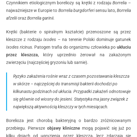
Czynnikiem etiologicznym boreliozy są krętki z rodzaju
Borrelia
–
najważniejsze w Europie to
Borrelia burgdorferi
sensu lato,
Borrelia
afzelii
oraz
Borrelia garinii.
Krętki (bakterie o spiralnym kształcie) przenoszone są przez
kleszcze z rodzaju
Ixodes
– na terenie Polski dominuje gatunek
Ixodes ricinus.
Patogen trafia do organizmu człowieka po
ukłuciu
przez kleszcza,
który uprzednio żerował na zakażonym
zwierzęciu (najczęściej gryzoniu lub sarnie).
Ryzyko zakażenia rośnie wraz z czasem pozostawania kleszcza
w skórze – najczęściej do transmisji bakterii dochodzi po
kilkunastu godzinach od ukłucia. Przypadki zakażeń odnotowuje
się głównie od wiosny do jesieni. Statystyka ma jasny związek z
największą aktywnością kleszczy w tych miesiącach.
Borelioza jest chorobą bakteryjną o bardzo zróżnicowanym
przebiegu. Pierwsze
objawy kliniczne
mogą pojawić się już po
kilku dniach od ugryzienia przez kleszcza, lecz zdarzają się