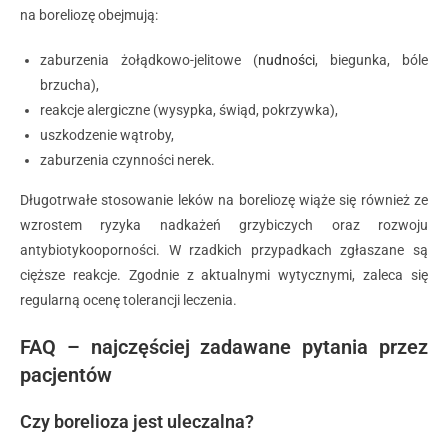
na boreliozę obejmują:
zaburzenia żołądkowo-jelitowe (
nudności
, biegunka, bóle
brzucha),
reakcje alergiczne (wysypka, świąd, pokrzywka),
uszkodzenie wątroby,
zaburzenia czynności nerek.
Długotrwałe stosowanie leków na boreliozę wiąże się również ze
wzrostem ryzyka nadkażeń grzybiczych oraz rozwoju
antybiotykooporności. W rzadkich przypadkach zgłaszane są
cięższe reakcje. Zgodnie z aktualnymi wytycznymi, zaleca się
regularną ocenę tolerancji leczenia.
FAQ – najczęściej zadawane pytania przez
pacjentów
Czy borelioza jest uleczalna?