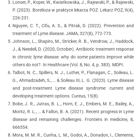
Lonser, P., Koper, W., Kwiatkowska, J., Rajewski, P., & Rajewski,
P. (2023). Borelioza w praktyce lekarza POZ. Lekarz POZ, 9(4),
226-231.
Nguyen, C. T., Cifu, A. S., & Pitrak, D. (2022). Prevention and
treatment of Lyme disease. JAMA, 327(8), 772-773.
Johnson, L., Shapiro, M., Stricker, R. B., Vendrow, J., Haddock,
J., & Needell, D. (2020, October). Antibiotic treatment response
in chronic lyme disease: why do some patients improve while
others do not?. In Healthcare (Vol. 8, No. 4, p. 383). MDPI.
Talbot, N. C., Spillers, N. J., Luther, P., Flanagan, C., Soileau, L.
G., Ahmadzadeh, S., … & Soileau III, L. G. (2023). Lyme disease
and post-treatment Lyme disease syndrome: current and
developing treatment options. Cureus, 15(8).
Bobe, J. R., Jutras, B. L., Horn, E. J., Embers, M. E., Bailey, A.,
Moritz, R. L., … & Fallon, B. A. (2021). Recent progress in Lyme
disease and remaining challenges. Frontiers in medicine, 8,
666554.
Mora, M. M. R., Cunha, L. M., Godoi, A., Donadon, I., Clemente,