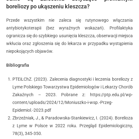
boreliozy po ukąszeniu kleszcza?
Przede wszystkim nie zaleca się rutynowego włączania
antybiotykoterapii (bez wyraźnych wskazań). Profilaktyka
ogranicza się do szybkiego usunięcia kleszcza, obserwacji miejsca
wkłucia oraz zgłoszenia się do lekarza w przypadku wystąpienia
niepokojących objawów.
Bibliografia
PTEiLChZ. (2023). Zalecenia diagnostyki i leczenia boreliozy z
Lyme Polskiego Towarzystwa Epidemiologów i Lekarzy Chorób
Zakaźnych – 2023. Pobrane z: https://ptp.edu.pl/wp-
content/uploads/2024/12/Moniuszko-i-wsp.-Przeg-
Epidemiol.-2023.pdf
Zbrzeźniak, J., & Paradowska-Stankiewicz, I. (2024). Borelioza
z Lyme w Polsce w 2022 roku. Przegląd Epidemiologiczny,
78(3), 345-350.