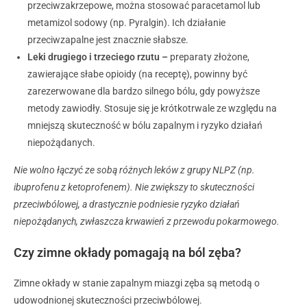
przeciwzakrzepowe, można stosować paracetamol lub
metamizol sodowy (np. Pyralgin). Ich działanie
przeciwzapalne jest znacznie słabsze.
Leki drugiego i trzeciego rzutu –
preparaty złożone,
zawierające słabe opioidy (na receptę), powinny być
zarezerwowane dla bardzo silnego bólu, gdy powyższe
metody zawiodły. Stosuje się je krótkotrwale ze względu na
mniejszą skuteczność w bólu zapalnym i ryzyko działań
niepożądanych.
Nie wolno łączyć ze sobą różnych leków z grupy NLPZ (np.
ibuprofenu z ketoprofenem). Nie zwiększy to skuteczności
przeciwbólowej, a drastycznie podniesie ryzyko działań
niepożądanych, zwłaszcza krwawień z przewodu pokarmowego.
Czy zimne okłady pomagają na ból zęba?
Zimne okłady w stanie zapalnym miazgi zęba są metodą o
udowodnionej skuteczności przeciwbólowej.