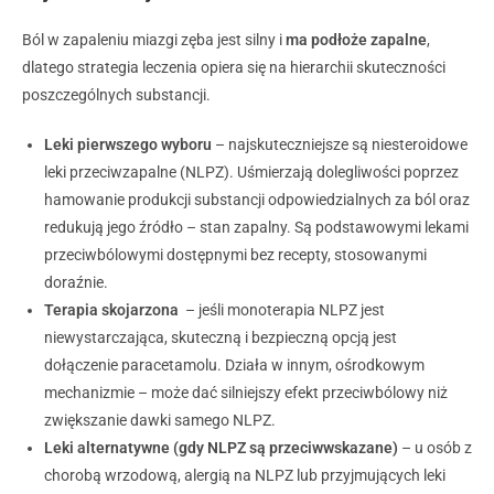
Ból w zapaleniu miazgi zęba jest silny i
ma podłoże zapalne
,
dlatego strategia leczenia opiera się na hierarchii skuteczności
poszczególnych substancji.
Leki pierwszego wyboru
– najskuteczniejsze są niesteroidowe
leki przeciwzapalne (NLPZ). Uśmierzają dolegliwości poprzez
hamowanie produkcji substancji odpowiedzialnych za ból oraz
redukują jego źródło – stan zapalny. Są podstawowymi lekami
przeciwbólowymi dostępnymi bez recepty, stosowanymi
doraźnie.
Terapia skojarzona
– jeśli monoterapia NLPZ jest
niewystarczająca, skuteczną i bezpieczną opcją jest
dołączenie paracetamolu. Działa w innym, ośrodkowym
mechanizmie – może dać silniejszy efekt przeciwbólowy niż
zwiększanie dawki samego NLPZ.
Leki alternatywne (gdy NLPZ są przeciwwskazane)
– u osób z
chorobą wrzodową, alergią na NLPZ lub przyjmujących leki