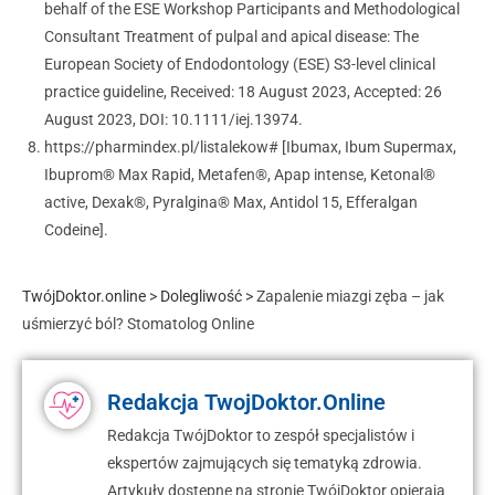
behalf of the ESE Workshop Participants and Methodological
Consultant Treatment of pulpal and apical disease: The
European Society of Endodontology (ESE) S3-level clinical
practice guideline, Received: 18 August 2023, Accepted: 26
August 2023, DOI: 10.1111/iej.13974.
https://pharmindex.pl/listalekow# [Ibumax, Ibum Supermax,
Ibuprom® Max Rapid, Metafen®, Apap intense, Ketonal®
active, Dexak®, Pyralgina® Max, Antidol 15, Efferalgan
Codeine].
TwójDoktor.online
>
Dolegliwość
>
Zapalenie miazgi zęba – jak
uśmierzyć ból? Stomatolog Online
Redakcja TwojDoktor.Online
Redakcja TwójDoktor to zespół specjalistów i
ekspertów zajmujących się tematyką zdrowia.
Artykuły dostępne na stronie TwójDoktor opierają