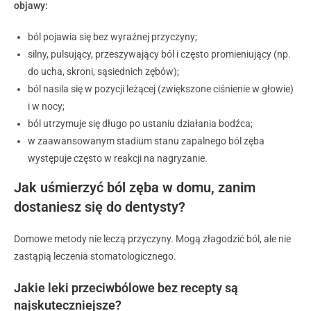
objawy:
ból pojawia się bez wyraźnej przyczyny;
silny, pulsujący, przeszywający ból i często promieniujący (np.
do ucha, skroni, sąsiednich zębów);
ból nasila się w pozycji leżącej (zwiększone ciśnienie w głowie)
i w nocy;
ból utrzymuje się długo po ustaniu działania bodźca;
w zaawansowanym stadium stanu zapalnego ból zęba
występuje często w reakcji na nagryzanie.
Jak uśmierzyć ból zęba w domu, zanim
dostaniesz się do dentysty?
Domowe metody
nie leczą przyczyny.
Mogą złagodzić ból, ale nie
zastąpią leczenia stomatologicznego.
Jakie leki przeciwbólowe bez recepty są
najskuteczniejsze?