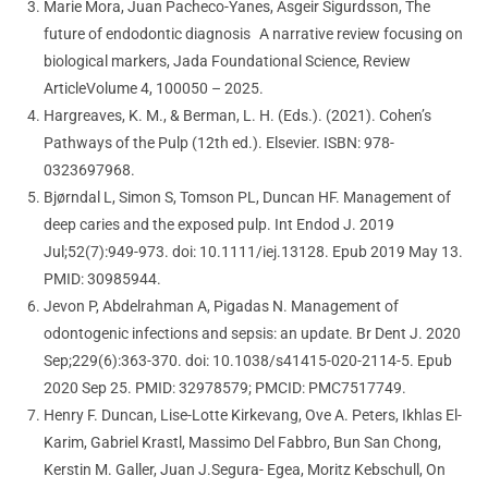
Marie Mora, Juan Pacheco-Yanes, Asgeir Sigurdsson, The
future of endodontic diagnosis A narrative review focusing on
biological markers, Jada Foundational Science, Review
ArticleVolume 4, 100050 – 2025.
Hargreaves, K. M., & Berman, L. H. (Eds.). (2021). Cohen’s
Pathways of the Pulp (12th ed.). Elsevier. ISBN: 978-
0323697968.
Bjørndal L, Simon S, Tomson PL, Duncan HF. Management of
deep caries and the exposed pulp. Int Endod J. 2019
Jul;52(7):949-973. doi: 10.1111/iej.13128. Epub 2019 May 13.
PMID: 30985944.
Jevon P, Abdelrahman A, Pigadas N. Management of
odontogenic infections and sepsis: an update. Br Dent J. 2020
Sep;229(6):363-370. doi: 10.1038/s41415-020-2114-5. Epub
2020 Sep 25. PMID: 32978579; PMCID: PMC7517749.
Henry F. Duncan, Lise-Lotte Kirkevang, Ove A. Peters, Ikhlas El-
Karim, Gabriel Krastl, Massimo Del Fabbro, Bun San Chong,
Kerstin M. Galler, Juan J.Segura- Egea, Moritz Kebschull, On