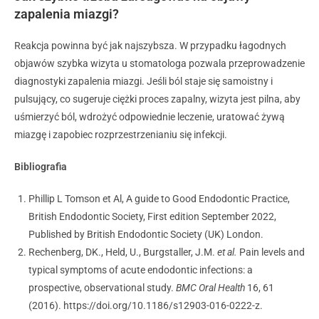
zapalenia miazgi?
Reakcja powinna być jak najszybsza. W przypadku łagodnych
objawów szybka wizyta u stomatologa pozwala przeprowadzenie
diagnostyki zapalenia miazgi. Jeśli ból staje się samoistny i
pulsujący, co sugeruje ciężki proces zapalny, wizyta jest pilna, aby
uśmierzyć ból, wdrożyć odpowiednie leczenie, uratować żywą
miazgę i zapobiec rozprzestrzenianiu się infekcji.
Bibliografia
Phillip L Tomson et Al, A guide to Good Endodontic Practice,
British Endodontic Society, First edition September 2022,
Published by British Endodontic Society (UK) London.
Rechenberg, DK., Held, U., Burgstaller, J.M.
et al.
Pain levels and
typical symptoms of acute endodontic infections: a
prospective, observational study.
BMC Oral Health
16, 61
(2016). https://doi.org/10.1186/s12903-016-0222-z.