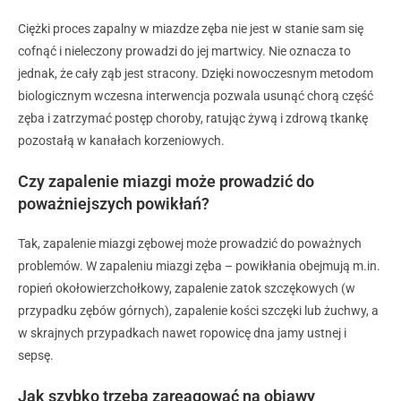
Ciężki proces zapalny w miazdze zęba nie jest w stanie sam się
cofnąć i nieleczony prowadzi do jej martwicy. Nie oznacza to
jednak, że cały ząb jest stracony. Dzięki nowoczesnym metodom
biologicznym wczesna interwencja pozwala usunąć chorą część
zęba i zatrzymać postęp choroby, ratując żywą i zdrową tkankę
pozostałą w kanałach korzeniowych.
Czy zapalenie miazgi może prowadzić do
poważniejszych powikłań?
Tak, zapalenie miazgi zębowej może prowadzić do poważnych
problemów. W zapaleniu miazgi zęba – powikłania obejmują m.in.
ropień okołowierzchołkowy, zapalenie zatok szczękowych (w
przypadku zębów górnych), zapalenie kości szczęki lub żuchwy, a
w skrajnych przypadkach nawet ropowicę dna jamy ustnej i
sepsę.
Jak szybko trzeba zareagować na objawy