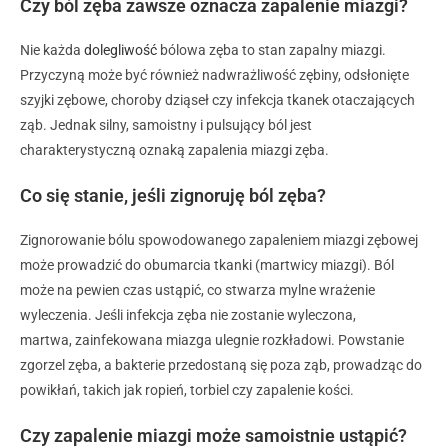
Czy ból zęba zawsze oznacza zapalenie miazgi?
Nie każda
dolegliwość
bólowa zęba to stan zapalny miazgi.
Przyczyną może być również nadwrażliwość zębiny, odsłonięte
szyjki zębowe, choroby dziąseł czy infekcja tkanek otaczających
ząb. Jednak silny, samoistny i pulsujący ból jest
charakterystyczną oznaką zapalenia miazgi zęba.
Co się stanie, jeśli zignoruję ból zęba?
Zignorowanie bólu spowodowanego zapaleniem miazgi zębowej
może prowadzić do obumarcia tkanki (martwicy miazgi). Ból
może na pewien czas ustąpić, co stwarza mylne wrażenie
wyleczenia. Jeśli infekcja zęba nie zostanie wyleczona,
martwa, zainfekowana miazga ulegnie rozkładowi. Powstanie
zgorzel zęba, a bakterie przedostaną się poza ząb, prowadząc do
powikłań, takich jak ropień, torbiel czy zapalenie kości.
Czy zapalenie miazgi może samoistnie ustąpić?