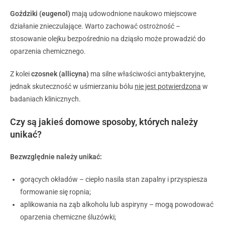
Goździki (eugenol)
mają udowodnione naukowo miejscowe
działanie znieczulające. Warto zachować ostrożność –
stosowanie olejku bezpośrednio na dziąsło może prowadzić do
oparzenia chemicznego.
Z kolei
czosnek (allicyna)
ma silne właściwości antybakteryjne,
jednak skuteczność w uśmierzaniu bólu
nie jest potwierdzona
w
badaniach klinicznych.
Czy są jakieś domowe sposoby, których należy
unikać?
Bezwzględnie należy unikać:
gorących okładów – ciepło nasila stan zapalny i przyspiesza
formowanie się ropnia;
aplikowania na ząb alkoholu lub aspiryny – mogą powodować
oparzenia chemiczne śluzówki;