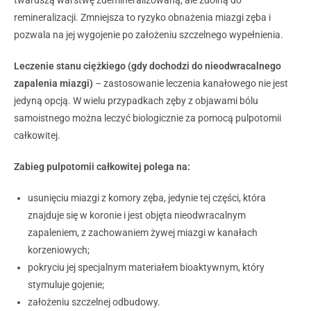
twardszą warstwę zdemineralizowaną, ale zdolną do
remineralizacji. Zmniejsza to ryzyko obnażenia miazgi zęba i
pozwala na jej wygojenie po założeniu szczelnego wypełnienia.
Leczenie stanu ciężkiego (gdy dochodzi do nieodwracalnego
zapalenia miazgi)
– zastosowanie leczenia kanałowego nie jest
jedyną opcją. W wielu przypadkach zęby z objawami bólu
samoistnego można leczyć biologicznie za pomocą pulpotomii
całkowitej.
Zabieg pulpotomii całkowitej polega na:
usunięciu miazgi z komory zęba, jedynie tej części, która
znajduje się w koronie i jest objęta nieodwracalnym
zapaleniem, z zachowaniem żywej miazgi w kanałach
korzeniowych;
pokryciu jej specjalnym materiałem bioaktywnym, który
stymuluje gojenie;
założeniu szczelnej odbudowy.