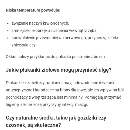
Niska temperatura powoduje:
zwężenie naczyń krwionośnych;
zmniejszenie obrzęku i ciśnienia wewnątrz zęba;
spowolnienie przewodnictwa nerwowego, przynosząc efekt
znieczulający.
Okład należy przykładać do policzka po stronie z bólem.
Jakie płukanki ziołowe mogą przynieść ulgę?
Płukanki z szałwii czy rumianku mają udowodnione działanie
antyseptyczne i łagodzące na błony śluzowe, ale ich wpływ na ból
pochodzący z wnętrza zęba jest minimalny. Pomagają utrzymać
higienę, ale nie leczą przyczyny infekcji miazgi.
Czy naturalne środki, takie jak goździki czy
czosnek, są skuteczne?