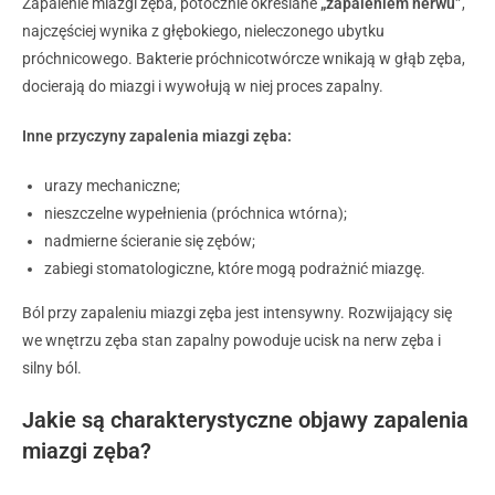
Zapalenie miazgi zęba, potocznie określane
„zapaleniem nerwu”
,
najczęściej wynika z głębokiego, nieleczonego ubytku
próchnicowego. Bakterie próchnicotwórcze wnikają w głąb zęba,
docierają do miazgi i wywołują w niej proces zapalny.
Inne przyczyny zapalenia miazgi zęba:
urazy mechaniczne;
nieszczelne wypełnienia (próchnica wtórna);
nadmierne ścieranie się zębów;
zabiegi stomatologiczne, które mogą podrażnić miazgę.
Ból przy zapaleniu miazgi zęba jest intensywny. Rozwijający się
we wnętrzu zęba stan zapalny powoduje ucisk na nerw zęba i
silny ból.
Jakie są charakterystyczne objawy zapalenia
miazgi zęba?