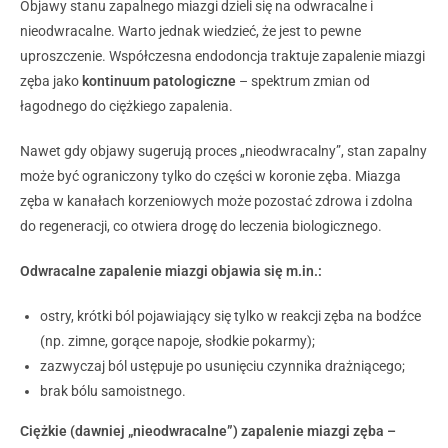
Objawy stanu zapalnego miazgi dzieli się na odwracalne i
nieodwracalne. Warto jednak wiedzieć, że jest to pewne
uproszczenie. Współczesna endodoncja traktuje zapalenie miazgi
zęba jako
kontinuum patologiczne
– spektrum zmian od
łagodnego do ciężkiego zapalenia.
Nawet gdy objawy sugerują proces „nieodwracalny”, stan zapalny
może być ograniczony tylko do części w koronie zęba. Miazga
zęba w kanałach korzeniowych może pozostać zdrowa i zdolna
do regeneracji, co otwiera drogę do leczenia biologicznego.
Odwracalne zapalenie miazgi objawia się m.in.:
ostry, krótki ból pojawiający się tylko w reakcji zęba na bodźce
(np. zimne, gorące napoje, słodkie pokarmy);
zazwyczaj ból ustępuje po usunięciu czynnika drażniącego;
brak bólu samoistnego.
Ciężkie (dawniej „nieodwracalne”) zapalenie miazgi zęba –