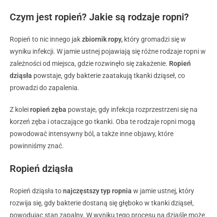
Czym jest ropień? Jakie są rodzaje ropni?
Ropień to nic innego jak
zbiornik ropy,
który gromadzi się w
wyniku infekcji. W jamie ustnej pojawiają się różne rodzaje ropni w
zależności od miejsca, gdzie rozwinęło się zakażenie.
Ropień
dziąsła
powstaje, gdy bakterie zaatakują tkanki dziąseł, co
prowadzi do zapalenia.
Z kolei
ropień zęba
powstaje, gdy infekcja rozprzestrzeni się na
korzeń zęba i otaczające go tkanki. Oba te rodzaje ropni mogą
powodować intensywny ból, a także inne objawy, które
powinniśmy znać.
Ropień dziąsła
Ropień dziąsła to
najczęstszy typ ropnia
w jamie ustnej, który
rozwija się, gdy bakterie dostaną się głęboko w tkanki dziąseł,
powodując stan zapalny. W wyniku tego procesu na dziąśle może