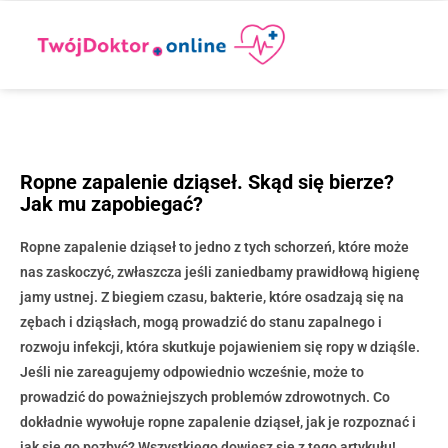
Ropne zapalenie dziąseł. Skąd się bierze?
Jak mu zapobiegać?
Ropne zapalenie dziąseł to jedno z tych schorzeń, które może
nas zaskoczyć, zwłaszcza jeśli zaniedbamy prawidłową higienę
jamy ustnej. Z biegiem czasu, bakterie, które osadzają się na
zębach i dziąsłach, mogą prowadzić do stanu zapalnego i
rozwoju infekcji, która skutkuje pojawieniem się ropy w dziąśle.
Jeśli nie zareagujemy odpowiednio wcześnie, może to
prowadzić do poważniejszych problemów zdrowotnych. Co
dokładnie wywołuje ropne zapalenie dziąseł, jak je rozpoznać i
jak się go pozbyć? Wszystkiego dowiesz się z tego artykułu!