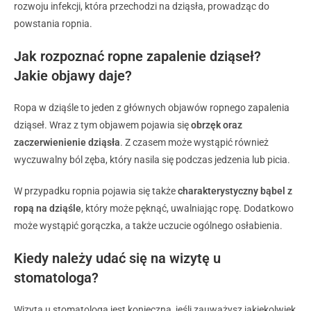
rozwoju infekcji, która przechodzi na dziąsła, prowadząc do
powstania ropnia.
Jak rozpoznać ropne zapalenie dziąseł?
Jakie objawy daje?
Ropa w dziąśle to jeden z głównych objawów ropnego zapalenia
dziąseł. Wraz z tym objawem pojawia się
obrzęk oraz
zaczerwienienie dziąsła
. Z czasem może wystąpić również
wyczuwalny ból zęba, który nasila się podczas jedzenia lub picia.
W przypadku ropnia pojawia się także
charakterystyczny bąbel z
ropą na dziąśle
, który może pęknąć, uwalniając ropę. Dodatkowo
może wystąpić gorączka, a także uczucie ogólnego osłabienia.
Kiedy należy udać się na wizytę u
stomatologa?
Wizyta u stomatologa jest konieczna, jeśli zauważysz jakiekolwiek