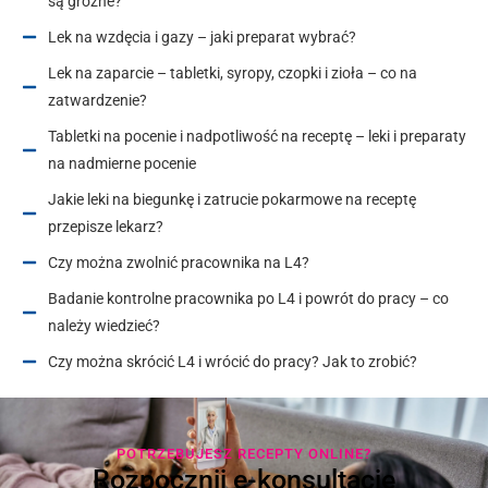
są groźne?
Lek na wzdęcia i gazy – jaki preparat wybrać?
Lek na zaparcie – tabletki, syropy, czopki i zioła – co na
zatwardzenie?
Tabletki na pocenie i nadpotliwość na receptę – leki i preparaty
na nadmierne pocenie
Jakie leki na biegunkę i zatrucie pokarmowe na receptę
przepisze lekarz?
Czy można zwolnić pracownika na L4?
Badanie kontrolne pracownika po L4 i powrót do pracy – co
należy wiedzieć?
Czy można skrócić L4 i wrócić do pracy? Jak to zrobić?
POTRZEBUJESZ RECEPTY ONLINE?
Rozpocznij e-konsultację