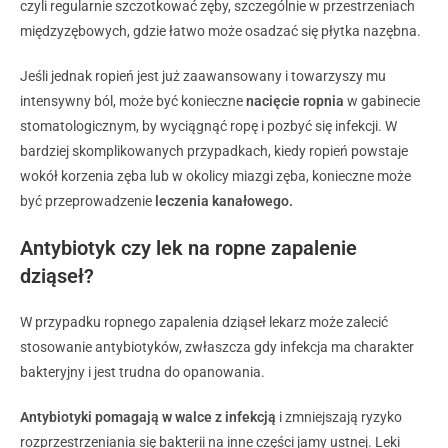
czyli regularnie szczotkować zęby, szczególnie w przestrzeniach
międzyzębowych, gdzie łatwo może osadzać się płytka nazębna.
Jeśli jednak ropień jest już zaawansowany i towarzyszy mu
intensywny ból, może być konieczne
nacięcie ropnia
w gabinecie
stomatologicznym, by wyciągnąć ropę i pozbyć się infekcji. W
bardziej skomplikowanych przypadkach, kiedy ropień powstaje
wokół korzenia zęba lub w okolicy miazgi zęba, konieczne może
być przeprowadzenie
leczenia kanałowego.
Antybiotyk czy lek na ropne zapalenie
dziąseł?
W przypadku ropnego zapalenia dziąseł lekarz może zalecić
stosowanie antybiotyków, zwłaszcza gdy infekcja ma charakter
bakteryjny i jest trudna do opanowania.
Antybiotyki pomagają w walce z infekcją
i zmniejszają ryzyko
rozprzestrzeniania się bakterii na inne części jamy ustnej. Leki