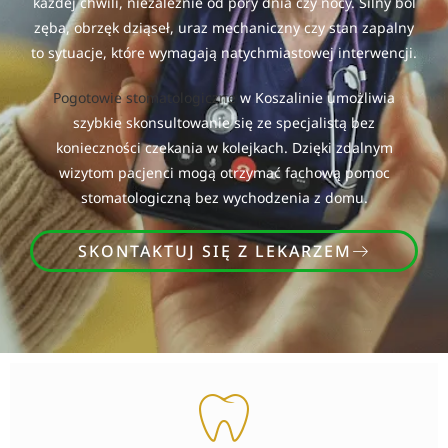
każdej chwili, niezależnie od pory dnia czy nocy. Silny ból
zęba, obrzęk dziąseł, uraz mechaniczny czy stan zapalny
to sytuacje, które wymagają natychmiastowej interwencji.
Pogotowie stomatologiczne
w Koszalinie umożliwia
szybkie skonsultowanie się ze specjalistą bez
konieczności czekania w kolejkach. Dzięki zdalnym
wizytom pacjenci mogą otrzymać fachową pomoc
stomatologiczną bez wychodzenia z domu.
SKONTAKTUJ SIĘ Z LEKARZEM