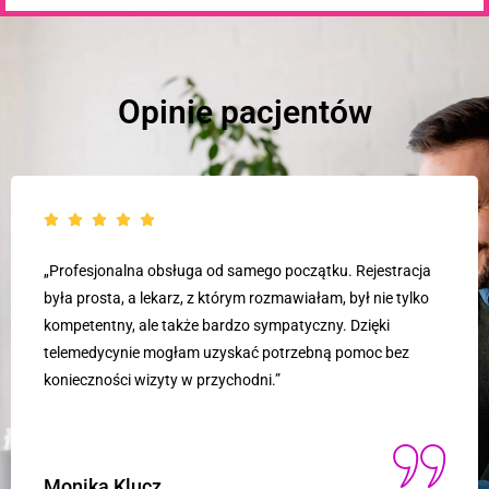
Opinie pacjentów
„Jestem bardzo zadowolony z konsultacji online. Lekarz był
niezwykle profesjonalny i odpowiedział na wszystkie moje
pytania. Dzięki telemedycynie uniknąłem długiego czekania
w przychodni i otrzymałem pomoc szybko i wygodnie.”
Wojciech Marszałek