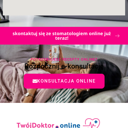
skontaktuj się ze stomatologiem online już
teraz!
POTRZEBUJESZ RECEPTY ONLINE?
Rozpocznij e-konsultację
KONSULTACJA ONLINE