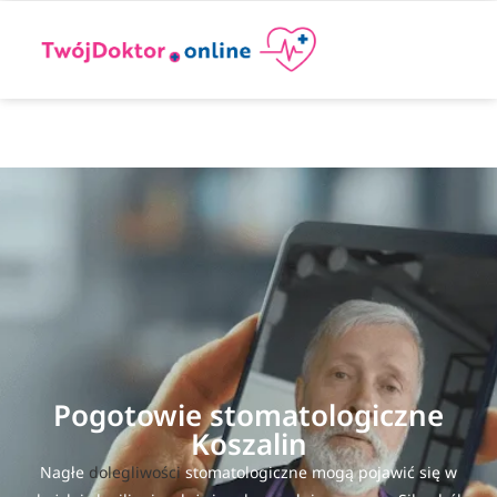
Pogotowie stomatologiczne
Koszalin
Nagłe
dolegliwości
stomatologiczne mogą pojawić się w