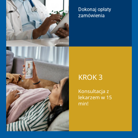
Dokonaj opłaty
zamówienia
KROK 3
Konsultacja z
lekarzem w 15
min!