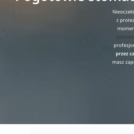
Nieoczeki
z prote
momenc
stomato
profesjo
przez ca
masz zape