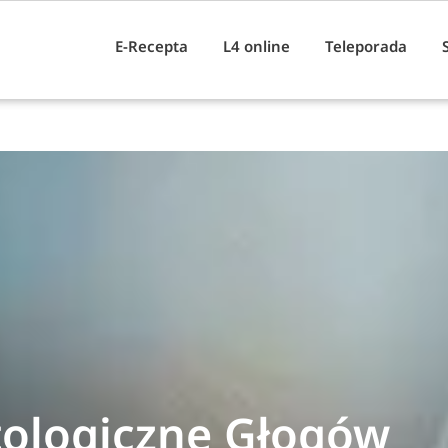
E-Recepta
L4 online
Teleporada
ologiczne Głogów