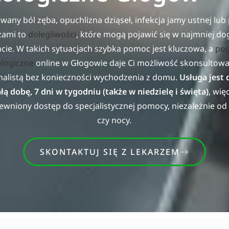
wany ból zęba, opuchlizna dziąseł, infekcja jamy ustnej lu
zami to
dolegliwości
, które mogą pojawić się w najmniej 
ie. W takich sytuacjach szybka pomoc jest kluczowa, a
po
logiczne
online w Głogowie daje Ci możliwość skonsultowan
nalistą bez konieczności wychodzenia z domu.
Usługa jest
łą dobę, 7 dni w tygodniu (także w niedzielę i święta)
, wię
wniony dostęp do specjalistycznej pomocy, niezależnie od
czy nocy.
SKONTAKTUJ SIĘ Z LEKARZEM