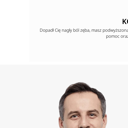
K
Dopadł Cię nagły ból zęba, masz podwyższon
pomoc oraz 