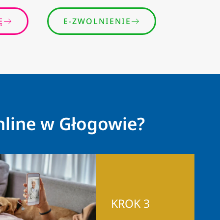
Ę
E-ZWOLNIENIE
nline w Głogowie?
KROK 3