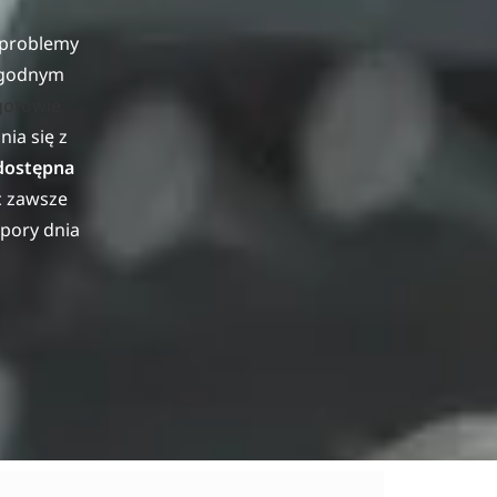
b problemy
dogodnym
gotowie
ia się z
 dostępna
c zawsze
 pory dnia