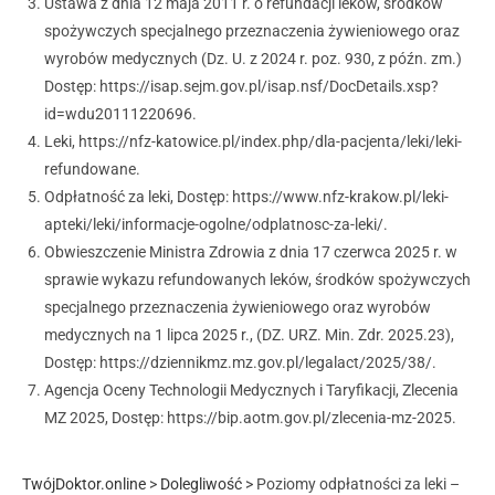
Ustawa z dnia 12 maja 2011 r. o refundacji leków, środków
spożywczych specjalnego przeznaczenia żywieniowego oraz
wyrobów medycznych (Dz. U. z 2024 r. poz. 930, z późn. zm.)
Dostęp: https://isap.sejm.gov.pl/isap.nsf/DocDetails.xsp?
id=wdu20111220696.
Leki, https://nfz-katowice.pl/index.php/dla-pacjenta/leki/leki-
refundowane.
Odpłatność za leki, Dostęp: https://www.nfz-krakow.pl/leki-
apteki/leki/informacje-ogolne/odplatnosc-za-leki/.
Obwieszczenie Ministra Zdrowia z dnia 17 czerwca 2025 r. w
sprawie wykazu refundowanych leków, środków spożywczych
specjalnego przeznaczenia żywieniowego oraz wyrobów
medycznych na 1 lipca 2025 r., (DZ. URZ. Min. Zdr. 2025.23),
Dostęp: https://dziennikmz.mz.gov.pl/legalact/2025/38/.
Agencja Oceny Technologii Medycznych i Taryfikacji, Zlecenia
MZ 2025, Dostęp: https://bip.aotm.gov.pl/zlecenia-mz-2025.
TwójDoktor.online
>
Dolegliwość
>
Poziomy odpłatności za leki –