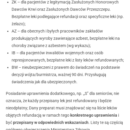
ZK – dla pacjentów z legitymacją Zasłużonych Honorowych
Dawców Krwi oraz Zasłużonych Dawców Przeszczepu.
Bezpłatne leki podlegające refundacji oraz specyficzne leki (np.
żelazo);
AZ – dla obecnych i byłych pracowników zakładów
produkujących wyroby zawierające azbest, bezpłatne leki na
choroby związane z azbestem (wg wykazu);
IB – dla pacjentów inwalidów wojennych oraz osób
represjonowanych, bezpłatne leki z listy leków refundowanych;
BW – nieubezpieczeni z prawem do świadczeń na podstawie
decyzji wójta/burmistrza, ważnej 90 dni. Przysługują
świadczenia jak dla ubezpieczonych.
Posiadanie uprawnienia dodatkowego, np. „S” dla seniorów, nie
oznacza, że każdy przepisany lek jest refundowany i będzie
nieodpłatny; Dany preparat musi znajdować się na liście leków
objętych refundacją w ramach tego
konkretnego uprawnienia
i
być
przepisany w odpowiednich wskazaniach
. Listy te są częścią
ogólnego obwieszczenia Ministerstwa Zdrowia.