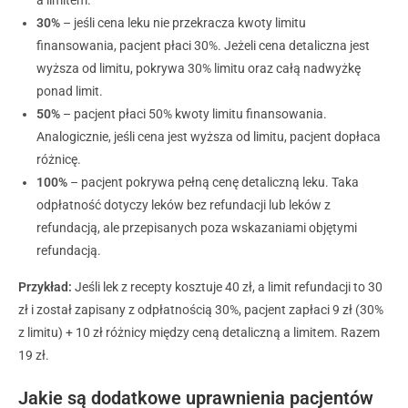
a limitem.
30%
– jeśli cena leku nie przekracza kwoty limitu
finansowania, pacjent płaci 30%. Jeżeli cena detaliczna jest
wyższa od limitu, pokrywa 30% limitu oraz całą nadwyżkę
ponad limit.
50%
– pacjent płaci 50% kwoty limitu finansowania.
Analogicznie, jeśli cena jest wyższa od limitu, pacjent dopłaca
różnicę.
100%
– pacjent pokrywa pełną cenę detaliczną leku. Taka
odpłatność dotyczy leków bez refundacji lub leków z
refundacją, ale przepisanych poza wskazaniami objętymi
refundacją.
Przykład:
Jeśli lek z recepty kosztuje 40 zł, a limit refundacji to 30
zł i został zapisany z odpłatnością 30%, pacjent zapłaci 9 zł (30%
z limitu) + 10 zł różnicy między ceną detaliczną a limitem. Razem
19 zł.
Jakie są dodatkowe uprawnienia pacjentów