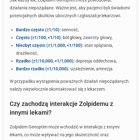
Jak każdy lek, Zolpidem Genoptim może powodować
działania niepożądane. Ważne jest, aby pacjenci byli świadomi
potencjalnych skutków ubocznych i zgłaszali je lekarzowi.
Bardzo często (≥1/10):
senność,
Często (≥1/100, <1/10):
ból głowy
, zawroty głowy,
Niezbyt często (≥1/1,000, <1/100):
stan splątania,
drażliwość,
Rzadko (≥1/10,000, <1/1,000):
depresja oddechowa,
Bardzo rzadko (<1/10,000):
uzależnienie, amnezja.
W przypadku wystąpienia poważnych działań niepożądanych
należy niezwłocznie skontaktować się z lekarzem.
Czy zachodzą interakcje Zolpidemu z
innymi lekami?
Zolpidem Genoptim może wchodzić w interakcje z innymi
lekami, co może wpływać na jego skuteczność oraz