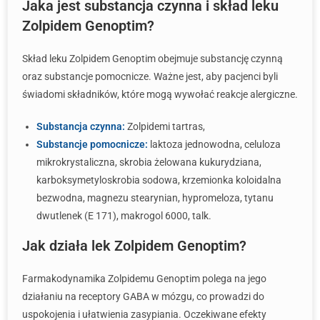
Jaka jest substancja czynna i skład leku
Zolpidem Genoptim?
Skład leku Zolpidem Genoptim obejmuje substancję czynną
oraz substancje pomocnicze. Ważne jest, aby pacjenci byli
świadomi składników, które mogą wywołać reakcje alergiczne.
Substancja czynna:
Zolpidemi tartras,
Substancje pomocnicze:
laktoza jednowodna, celuloza
mikrokrystaliczna, skrobia żelowana kukurydziana,
karboksymetyloskrobia sodowa, krzemionka koloidalna
bezwodna, magnezu stearynian, hypromeloza, tytanu
dwutlenek (E 171), makrogol 6000, talk.
Jak działa lek Zolpidem Genoptim?
Farmakodynamika Zolpidemu Genoptim polega na jego
działaniu na receptory GABA w mózgu, co prowadzi do
uspokojenia i ułatwienia zasypiania. Oczekiwane efekty