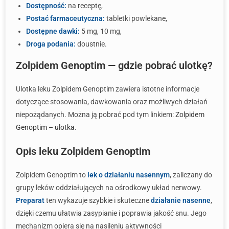
Dostępność:
na receptę,
Postać farmaceutyczna:
tabletki powlekane,
Dostępne dawki:
5 mg, 10 mg,
Droga podania:
doustnie.
Zolpidem Genoptim — gdzie pobrać ulotkę?
Ulotka leku Zolpidem Genoptim zawiera istotne informacje
dotyczące stosowania, dawkowania oraz możliwych działań
niepożądanych. Można ją pobrać pod tym linkiem:
Zolpidem
Genoptim – ulotka
.
Opis leku Zolpidem Genoptim
Zolpidem Genoptim to
lek o działaniu nasennym
, zaliczany do
grupy leków oddziałujących na ośrodkowy układ nerwowy.
Preparat
ten wykazuje szybkie i skuteczne
działanie nasenne
,
dzięki czemu ułatwia zasypianie i poprawia jakość snu. Jego
mechanizm opiera się na nasileniu aktywności