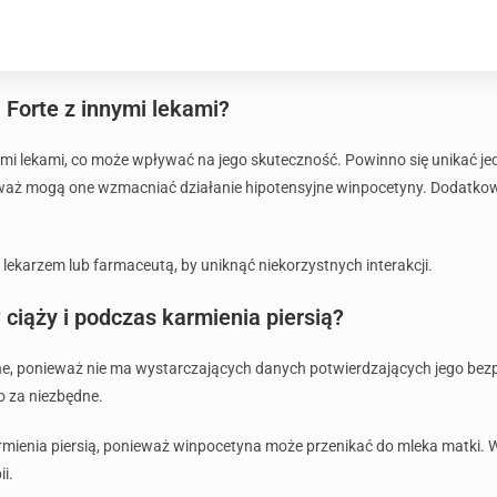
 Forte z innymi lekami?
rymi lekami, co może wpływać na jego skuteczność. Powinno się unikać 
waż mogą one wzmacniać działanie hipotensyjne winpocetyny. Dodatkow
 z lekarzem lub farmaceutą, by uniknąć niekorzystnych interakcji.
 ciąży i podczas karmienia piersią?
ane, ponieważ nie ma wystarczających danych potwierdzających jego bez
to za niezbędne.
rmienia piersią, ponieważ winpocetyna może przenikać do mleka matki. W 
i.