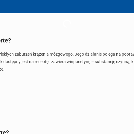
orte?
ewlekłych zaburzeń krążenia mózgowego. Jego działanie polega na popra
 lek dostępny jest na receptę i zawiera winpocetynę – substancję czynn
ze.
rte?