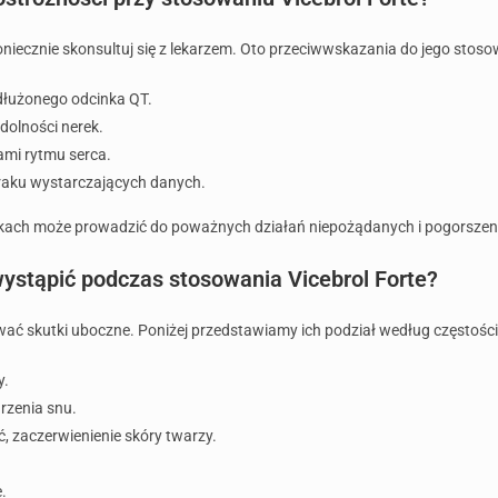
koniecznie skonsultuj się z lekarzem. Oto przeciwwskazania do jego stoso
dłużonego odcinka QT.
dolności nerek.
ami rytmu serca.
braku wystarczających danych.
kach może prowadzić do poważnych działań niepożądanych i pogorszeni
ystąpić podczas stosowania Vicebrol Forte?
wać skutki uboczne. Poniżej przedstawiamy ich podział według częstośc
y.
rzenia snu.
, zaczerwienienie skóry twarzy.
.