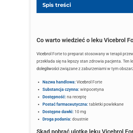
Spis treści
Co warto wiedzieć o leku Vicebrol F
Vicebrol
Forte to preparat stosowany w terapii prz
przekłada się na lepszy stan zdrowia pacjenta. Ten
dolegliwości
związane z zaburzeniami w tym obszar
Nazwa handlowa:
Vicebrol
Forte
Substancja czynna:
winpocetyna
Dostępność:
na receptę
Postać farmaceutyczna:
tabletki powlekane
Dostępne dawki:
10 mg
Droga podania:
doustnie
Skąd pobrać ulotkę leku Vicebrol Fo