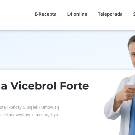
E-Recepta
L4 online
Teleporada
a Vicebrol Forte
tę i kończy Ci się lek? Umów się
 a lekarz wystawi e-receptę, byś