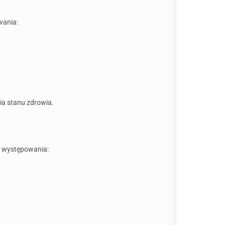
wania:
a stanu zdrowia.
i występowania: