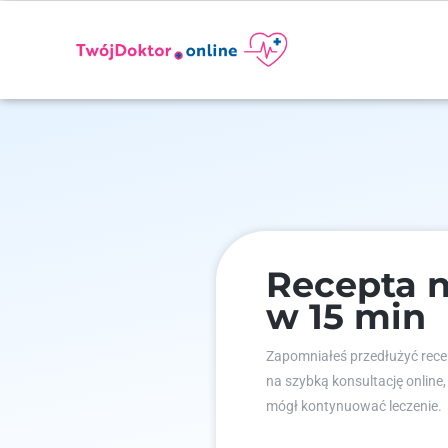
Recepta n
w 15 min
Zapomniałeś przedłużyć recep
na szybką konsultację online,
mógł kontynuować leczenie.