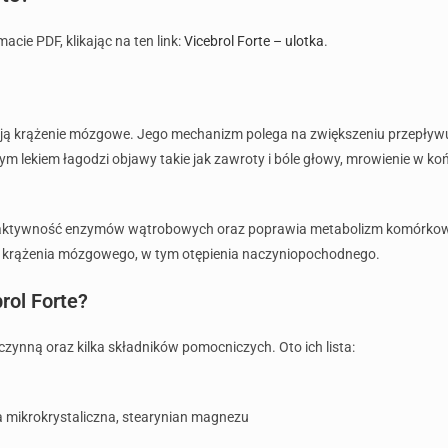
cie PDF, klikając na ten link:
Vicebrol Forte – ulotka
.
iają krążenie mózgowe. Jego mechanizm polega na zwiększeniu przepływu
tym lekiem łagodzi objawy takie jak zawroty i bóle głowy, mrowienie w 
 aktywność enzymów wątrobowych oraz poprawia metabolizm komórkowy 
 krążenia mózgowego, w tym otępienia naczyniopochodnego.
rol Forte?
czynną oraz kilka składników pomocniczych. Oto ich lista:
za mikrokrystaliczna, stearynian magnezu