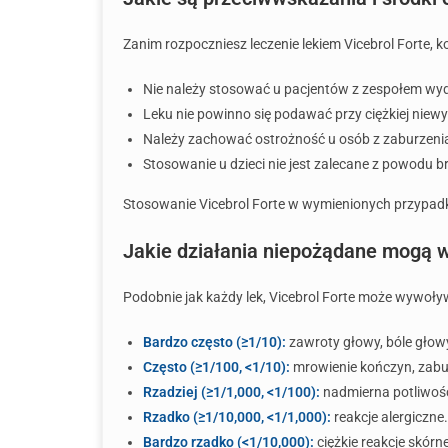
Zanim rozpoczniesz leczenie lekiem Vicebrol Forte, 
Nie należy stosować u pacjentów z zespołem wy
Leku nie powinno się podawać przy ciężkiej niewy
Należy zachować ostrożność u osób z zaburzeni
Stosowanie u dzieci nie jest zalecane z powodu 
Stosowanie Vicebrol Forte w wymienionych przypad
Jakie działania niepożądane mogą w
Podobnie jak każdy lek, Vicebrol Forte może wywoły
Bardzo często (≥1/10):
zawroty głowy, bóle głow
Często (≥1/100, <1/10):
mrowienie kończyn, zabu
Rzadziej (≥1/1,000, <1/100):
nadmierna potliwość
Rzadko (≥1/10,000, <1/1,000):
reakcje alergiczne.
Bardzo rzadko (<1/10,000):
ciężkie reakcje skórne