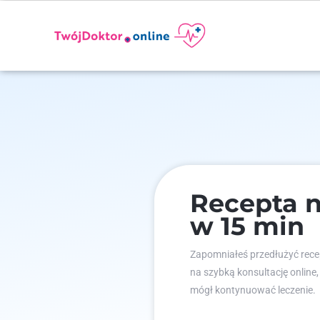
Recepta n
w 15 min
Zapomniałeś przedłużyć recep
na szybką konsultację online,
mógł kontynuować leczenie.