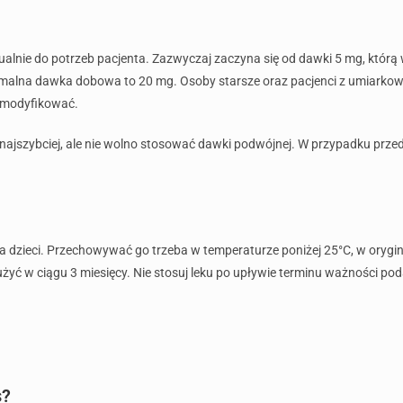
lnie do potrzeb pacjenta. Zazwyczaj zaczyna się od dawki 5 mg, którą 
ksymalna dawka dobowa to 20 mg. Osoby starsze oraz pacjenci z umiark
 modyfikować.
ak najszybciej, ale nie wolno stosować dawki podwójnej. W przypadku pr
a dzieci. Przechowywać go trzeba w temperaturze poniżej 25°C, w orygi
użyć w ciągu 3 miesięcy. Nie stosuj leku po upływie terminu ważności p
s?