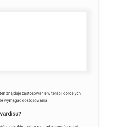
 ten znajduje zastosowanie w terapii dorosłych
oże wymagać dostosowania.
vardisu?
tów z ciężkimi zaburzeniami czynności nerek,