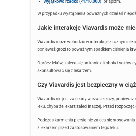
Wyjątkowo rzadko (<1/10,000):
priapizm.
W przypadku wystąpienia poważnych działań niepożąd
Jakie interakcje Viavardis może mie
Viavardis może wchodzić w interakcje z różnymi lek
ponieważ grozi to poważnym spadkiem ciśnienia krw
Oprócz leków, zaleca się unikanie alkoholu i soków 
skonsultować się z lekarzem.
Czy Viavardis jest bezpieczny w ciąż
Viavardis nie jest zalecany w czasie ciąży, poniew
leku, chyba że lekarz zaleci inaczej. Przed rozpoczę
Podczas karmienia piersią nie zaleca się stosowani
z lekarzem przed zastosowaniem tego leku.