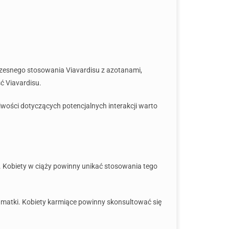
czesnego stosowania Viavardisu z azotanami,
 Viavardisu.
iwości dotyczących potencjalnych interakcji warto
u. Kobiety w ciąży powinny unikać stosowania tego
a matki. Kobiety karmiące powinny skonsultować się