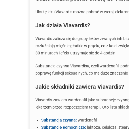
Ulotkę leku Viavardis można pobrać w wersji elektronic
Jak działa Viavardis?
Viavardis zalicza się do grupy leków zwanych inhibi
rozluźniają mięśnie gładkie w prąciu, co z kolei zwi
30 minutach i efekt utrzymuje się do 4 godzin.
Substancja czynna Viavardisu, czyli wardenafil, po
poprawę funkcji seksualnych, co ma duże znaczenie d
Jakie składniki zawiera Viavardis?
Viavardis zawiera wardenafil jako substancję czynn
lekarzem przed rozpoczęciem terapii. Oto lista skład
Substancja czynna:
wardenafil
Substancje pomocnicze:
laktoza, celuloza, stea