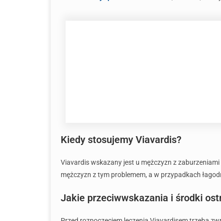
Kiedy stosujemy Viavardis?
Viavardis wskazany jest u mężczyzn z zaburzeniami e
mężczyzn z tym problemem, a w przypadkach łagod
Jakie przeciwwskazania i środki os
Przed rozpoczęciem leczenia Viavardisem trzeba zw