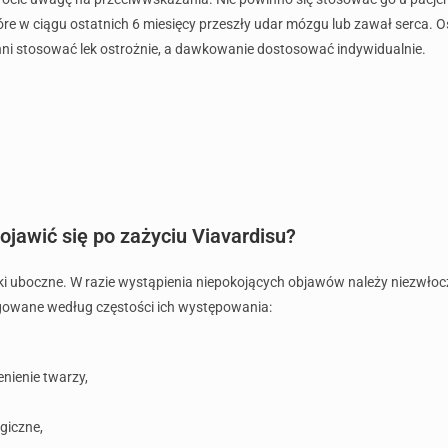
re w ciągu ostatnich 6 miesięcy przeszły udar mózgu lub zawał serca. O
ni stosować lek ostrożnie, a dawkowanie dostosować indywidualnie.
jawić się po zażyciu Viavardisu?
tki uboczne. W razie wystąpienia niepokojących objawów należy niezwłocz
gowane według częstości ich występowania:
nienie twarzy,
rgiczne,