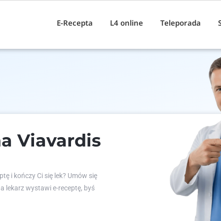
E-Recepta
L4 online
Teleporada
a Viavardis
tę i kończy Ci się lek? Umów się
 a lekarz wystawi e-receptę, byś