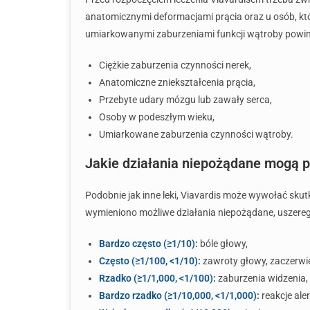
anatomicznymi deformacjami prącia oraz u osób, któ
umiarkowanymi zaburzeniami funkcji wątroby powin
Ciężkie zaburzenia czynności nerek,
Anatomiczne zniekształcenia prącia,
Przebyte udary mózgu lub zawały serca,
Osoby w podeszłym wieku,
Umiarkowane zaburzenia czynności wątroby.
Jakie działania niepożądane mogą po
Podobnie jak inne leki, Viavardis może wywołać sku
wymieniono możliwe działania niepożądane, uszere
Bardzo często (≥1/10):
bóle głowy,
Często (≥1/100, <1/10):
zawroty głowy, zaczerwie
Rzadko (≥1/1,000, <1/100):
zaburzenia widzenia,
Bardzo rzadko (≥1/10,000, <1/1,000):
reakcje ale