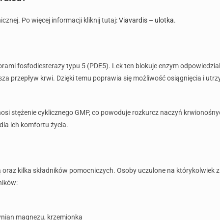
znej. Po więcej informacji kliknij tutaj:
Viavardis – ulotka
.
torami fosfodiesterazy typu 5 (PDE5). Lek ten blokuje enzym odpowiedzia
ększa przepływ krwi. Dzięki temu poprawia się możliwość osiągnięcia i utr
dnosi stężenie cyklicznego GMP, co powoduje rozkurcz naczyń krwionośny
la ich komfortu życia.
ą oraz kilka składników pomocniczych. Osoby uczulone na którykolwiek 
ników:
rynian magnezu, krzemionka