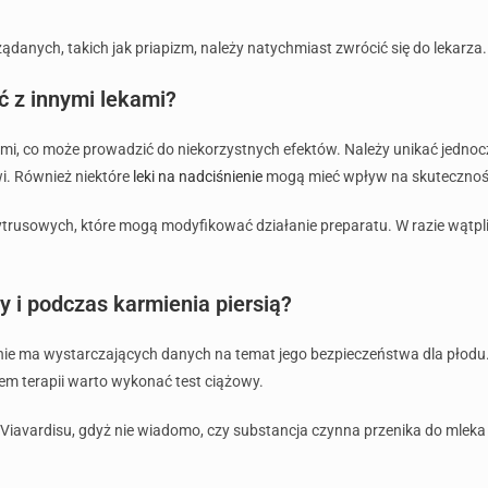
anych, takich jak priapizm, należy natychmiast zwrócić się do lekarza.
ć z innymi lekami?
ami, co może prowadzić do niekorzystnych efektów. Należy unikać jedno
i. Również niektóre
leki na nadciśnienie
mogą mieć wpływ na skuteczność
cytrusowych, które mogą modyfikować działanie preparatu. W razie wątpl
y i podczas karmienia piersią?
aż nie ma wystarczających danych na temat jego bezpieczeństwa dla płod
ciem terapii warto wykonać test ciążowy.
a Viavardisu, gdyż nie wiadomo, czy substancja czynna przenika do mlek