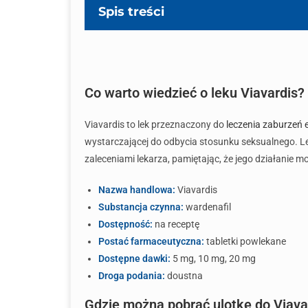
Spis treści
Co warto wiedzieć o leku Viavardis?
Viavardis to lek przeznaczony do
leczenia zaburzeń e
wystarczającej do odbycia stosunku seksualnego. Le
zaleceniami lekarza, pamiętając, że jego działanie m
Nazwa handlowa:
Viavardis
Substancja czynna:
wardenafil
Dostępność:
na receptę
Postać farmaceutyczna:
tabletki powlekane
Dostępne dawki:
5 mg, 10 mg, 20 mg
Droga podania:
doustna
Gdzie można pobrać ulotkę do Viava