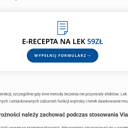
E-RECEPTA
NA LEK
59ZŁ
WYPEŁNIJ FORMULARZ
rekcji, szczególnie gdy inne metody leczenia nie przyniosły efektów. Lek
nych i umiarkowanych zaburzeń funkcji wątroby i nerek dawkowanie m
trożności należy zachować podczas stosowania Via
rócić uwagę na przeciwwskazania. Nie powinno się stosować go u pacjen